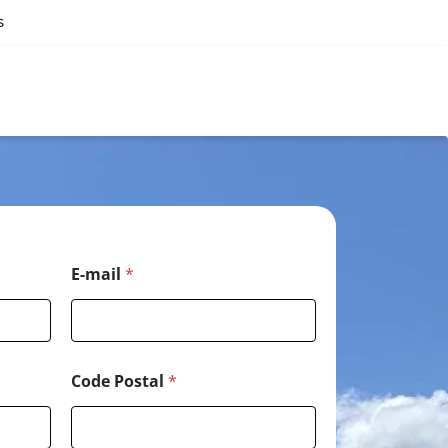
s
E-mail
*
Code Postal
*