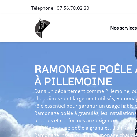
Téléphone :
07.56.78.02.30
Nos services
RAMONAGE POÊLE 
À PILLEMOINE
Dans un département comme Pillemoine, où l
chaudières sont largement utilisés, Ramona
rôle essentiel pour garantir un usage fiable 
Ramonage poêle à granulés, les installation
propres et conformes aux exigences de sécurit
d’un Ramonage poêle à granulés, d’un Ramon
Ramonage insert ou d’un Ramonage chaudiè