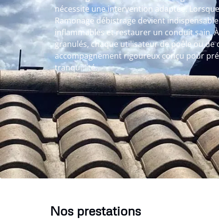
nécessite une intervention adaptée. Lorsque le
Ramonage débistrage devient indispensable 
inflammables et restaurer un conduit sain. 
granulés, chaque utilisateur de poêle ou de
accompagnement rigoureux conçu pour prése
tranquillité.
Nos prestations