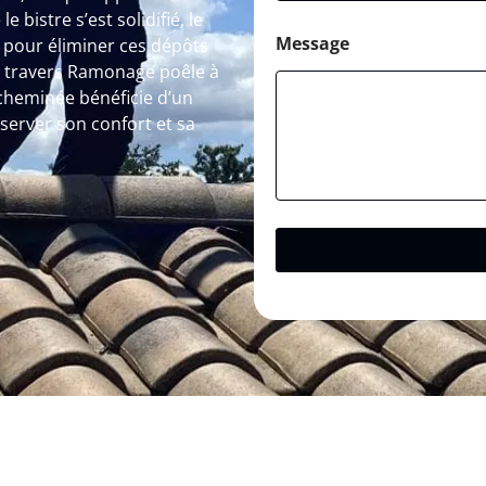
 bistre s’est solidifié, le
Message
pour éliminer ces dépôts
À travers Ramonage poêle à
 cheminée bénéficie d’un
rver son confort et sa