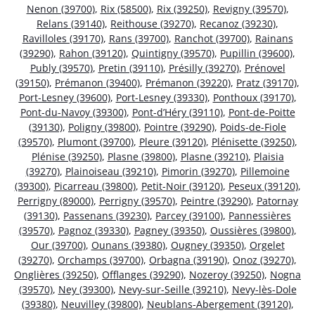
Nenon (39700)
,
Rix (58500)
,
Rix (39250)
,
Revigny (39570)
,
Relans (39140)
,
Reithouse (39270)
,
Recanoz (39230)
,
Ravilloles (39170)
,
Rans (39700)
,
Ranchot (39700)
,
Rainans
(39290)
,
Rahon (39120)
,
Quintigny (39570)
,
Pupillin (39600)
,
Publy (39570)
,
Pretin (39110)
,
Présilly (39270)
,
Prénovel
(39150)
,
Prémanon (39400)
,
Prémanon (39220)
,
Pratz (39170)
,
Port-Lesney (39600)
,
Port-Lesney (39330)
,
Ponthoux (39170)
,
Pont-du-Navoy (39300)
,
Pont-d’Héry (39110)
,
Pont-de-Poitte
(39130)
,
Poligny (39800)
,
Pointre (39290)
,
Poids-de-Fiole
(39570)
,
Plumont (39700)
,
Pleure (39120)
,
Plénisette (39250)
,
Plénise (39250)
,
Plasne (39800)
,
Plasne (39210)
,
Plaisia
(39270)
,
Plainoiseau (39210)
,
Pimorin (39270)
,
Pillemoine
(39300)
,
Picarreau (39800)
,
Petit-Noir (39120)
,
Peseux (39120)
,
Perrigny (89000)
,
Perrigny (39570)
,
Peintre (39290)
,
Patornay
(39130)
,
Passenans (39230)
,
Parcey (39100)
,
Pannessières
(39570)
,
Pagnoz (39330)
,
Pagney (39350)
,
Oussières (39800)
,
Our (39700)
,
Ounans (39380)
,
Ougney (39350)
,
Orgelet
(39270)
,
Orchamps (39700)
,
Orbagna (39190)
,
Onoz (39270)
,
Onglières (39250)
,
Offlanges (39290)
,
Nozeroy (39250)
,
Nogna
(39570)
,
Ney (39300)
,
Nevy-sur-Seille (39210)
,
Nevy-lès-Dole
(39380)
,
Neuvilley (39800)
,
Neublans-Abergement (39120)
,