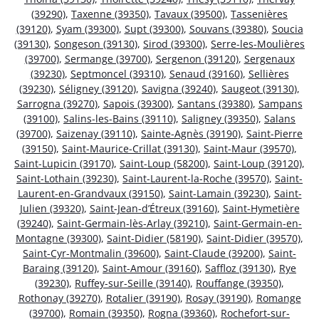
(39290)
,
Taxenne (39350)
,
Tavaux (39500)
,
Tassenières
(39120)
,
Syam (39300)
,
Supt (39300)
,
Souvans (39380)
,
Soucia
(39130)
,
Songeson (39130)
,
Sirod (39300)
,
Serre-les-Moulières
(39700)
,
Sermange (39700)
,
Sergenon (39120)
,
Sergenaux
(39230)
,
Septmoncel (39310)
,
Senaud (39160)
,
Sellières
(39230)
,
Séligney (39120)
,
Savigna (39240)
,
Saugeot (39130)
,
Sarrogna (39270)
,
Sapois (39300)
,
Santans (39380)
,
Sampans
(39100)
,
Salins-les-Bains (39110)
,
Saligney (39350)
,
Salans
(39700)
,
Saizenay (39110)
,
Sainte-Agnès (39190)
,
Saint-Pierre
(39150)
,
Saint-Maurice-Crillat (39130)
,
Saint-Maur (39570)
,
Saint-Lupicin (39170)
,
Saint-Loup (58200)
,
Saint-Loup (39120)
,
Saint-Lothain (39230)
,
Saint-Laurent-la-Roche (39570)
,
Saint-
Laurent-en-Grandvaux (39150)
,
Saint-Lamain (39230)
,
Saint-
Julien (39320)
,
Saint-Jean-d’Étreux (39160)
,
Saint-Hymetière
(39240)
,
Saint-Germain-lès-Arlay (39210)
,
Saint-Germain-en-
Montagne (39300)
,
Saint-Didier (58190)
,
Saint-Didier (39570)
,
Saint-Cyr-Montmalin (39600)
,
Saint-Claude (39200)
,
Saint-
Baraing (39120)
,
Saint-Amour (39160)
,
Saffloz (39130)
,
Rye
(39230)
,
Ruffey-sur-Seille (39140)
,
Rouffange (39350)
,
Rothonay (39270)
,
Rotalier (39190)
,
Rosay (39190)
,
Romange
(39700)
,
Romain (39350)
,
Rogna (39360)
,
Rochefort-sur-