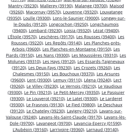
Mantry (39230)
,
Mallerey (39190)
,
Malange (39700)
,
Maisod
(39260)
,
Macornay (39570)
,
Louvenne (39320)
,
Louvatange
(39350)
,
Loulle (39300)
,
Lons-le-Saunier (39000)
,
Longwy-sur-
le-Doubs (39120)
,
Longcochon (39250)
,
Longchaumois
(39400)
,
Lombard (39230)
,
Loisia (39320)
,
Lézat (39400)
,
L’Étoile (39570)
,
Leschères (39170)
,
Les Rousses (39400)
,
Les
Rousses (39220)
,
Les Repôts (39140)
,
Les Planches-près-
Arbois (39600)
,
Les Planches-en-Montagne (39150)
,
Les
Piards (39150)
,
Les Nans (39300)
,
Les Moussières (39310)
,
Les
Molunes (39310)
,
Les Hays (39120)
,
Les Essards-Taignevaux
(39120)
,
Les Deux-Fays (39230)
,
Les Crozets (39260)
,
Les
Chalesmes (39150)
,
Les Bouchoux (39370)
,
Les Arsures
(39600)
,
Lent (39300)
,
Lemuy (39110)
,
Légna (39240)
,
Lect
(39260)
,
Le Villey (39230)
,
Le Vernois (39210)
,
Le Vaudioux
(39300)
,
Le Pin (39210)
,
Le Petit-Mercey (39350)
,
Le Pasquier
(39300)
,
Le Louverot (39210)
,
Le Latet (39300)
,
Le Larderet
(39300)
,
Le Frasnois (39130)
,
Le Fied (39800)
,
Le Deschaux
(39120)
,
Le Chateley (39230)
,
Lavigny (39210)
,
Lavans-sur-
Valouse (39240)
,
Lavans-lès-Saint-Claude (39170)
,
Lavans-lès-
Dole (39700)
,
Lavangeot (39700)
,
Lavancia-Epercy (01590)
,
L’Aubépin (39160)
,
Larrivoire (39360)
,
Larnaud (39140)
,