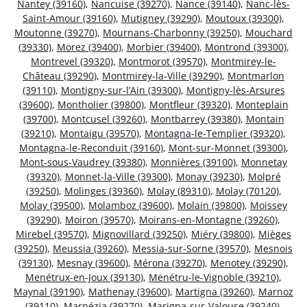
Nantey (39160)
,
Nancuise (39270)
,
Nance (39140)
,
Nanc-lès-
Saint-Amour (39160)
,
Mutigney (39290)
,
Moutoux (39300)
,
Moutonne (39270)
,
Mournans-Charbonny (39250)
,
Mouchard
(39330)
,
Morez (39400)
,
Morbier (39400)
,
Montrond (39300)
,
Montrevel (39320)
,
Montmorot (39570)
,
Montmirey-le-
Château (39290)
,
Montmirey-la-Ville (39290)
,
Montmarlon
(39110)
,
Montigny-sur-l’Ain (39300)
,
Montigny-lès-Arsures
(39600)
,
Montholier (39800)
,
Montfleur (39320)
,
Monteplain
(39700)
,
Montcusel (39260)
,
Montbarrey (39380)
,
Montain
(39210)
,
Montaigu (39570)
,
Montagna-le-Templier (39320)
,
Montagna-le-Reconduit (39160)
,
Mont-sur-Monnet (39300)
,
Mont-sous-Vaudrey (39380)
,
Monnières (39100)
,
Monnetay
(39320)
,
Monnet-la-Ville (39300)
,
Monay (39230)
,
Molpré
(39250)
,
Molinges (39360)
,
Molay (89310)
,
Molay (70120)
,
Molay (39500)
,
Molamboz (39600)
,
Molain (39800)
,
Moissey
(39290)
,
Moiron (39570)
,
Moirans-en-Montagne (39260)
,
Mirebel (39570)
,
Mignovillard (39250)
,
Miéry (39800)
,
Mièges
(39250)
,
Meussia (39260)
,
Messia-sur-Sorne (39570)
,
Mesnois
(39130)
,
Mesnay (39600)
,
Mérona (39270)
,
Menotey (39290)
,
Menétrux-en-Joux (39130)
,
Menétru-le-Vignoble (39210)
,
Maynal (39190)
,
Mathenay (39600)
,
Martigna (39260)
,
Marnoz
(39110)
,
Marnézia (39270)
,
Marigna-sur-Valouse (39240)
,