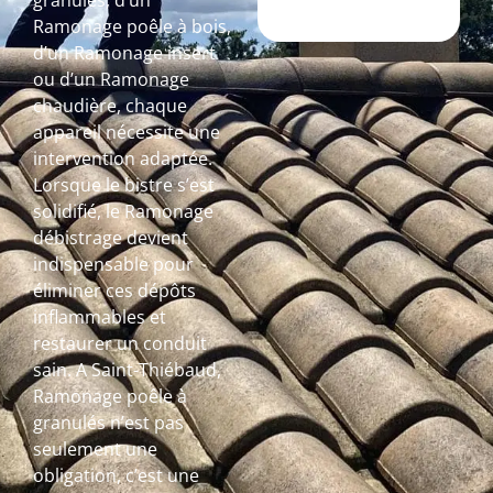
granulés, d’un
Ramonage poêle à bois,
d’un Ramonage insert
ou d’un Ramonage
chaudière, chaque
appareil nécessite une
intervention adaptée.
Lorsque le bistre s’est
solidifié, le Ramonage
débistrage devient
indispensable pour
éliminer ces dépôts
inflammables et
restaurer un conduit
sain. A Saint-Thiébaud,
Ramonage poêle à
granulés n’est pas
seulement une
obligation, c’est une