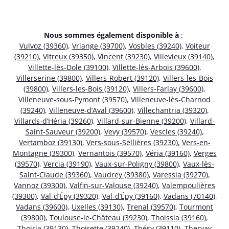
Nous sommes également disponible à
:
Vulvoz (39360)
,
Vriange (39700)
,
Vosbles (39240)
,
Voiteur
(39210)
,
Vitreux (39350)
,
Vincent (39230)
,
Villevieux (39140)
,
Villette-lès-Dole (39100)
,
Villette-lès-Arbois (39600)
,
Villerserine (39800)
,
Villers-Robert (39120)
,
Villers-les-Bois
(39800)
,
Villers-les-Bois (39120)
,
Villers-Farlay (39600)
,
Villeneuve-sous-Pymont (39570)
,
Villeneuve-lès-Charnod
(39240)
,
Villeneuve-d’Aval (39600)
,
Villechantria (39320)
,
Villards-d’Héria (39260)
,
Villard-sur-Bienne (39200)
,
Villard-
Saint-Sauveur (39200)
,
Vevy (39570)
,
Vescles (39240)
,
Vertamboz (39130)
,
Vers-sous-Sellières (39230)
,
Vers-en-
Montagne (39300)
,
Vernantois (39570)
,
Véria (39160)
,
Verges
(39570)
,
Vercia (39190)
,
Vaux-sur-Poligny (39800)
,
Vaux-lès-
Saint-Claude (39360)
,
Vaudrey (39380)
,
Varessia (39270)
,
Vannoz (39300)
,
Valfin-sur-Valouse (39240)
,
Valempoulières
(39300)
,
Val-d’Épy (39320)
,
Val-d’Épy (39160)
,
Vadans (70140)
,
Vadans (39600)
,
Uxelles (39130)
,
Trenal (39570)
,
Tourmont
(39800)
,
Toulouse-le-Château (39230)
,
Thoissia (39160)
,
Thoiria (39130)
,
Thoirette (39240)
,
Thésy (39110)
,
Thervay