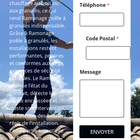
chauffage au bois ou
Téléphone
*
aux granulés, ce qui
rend Ramonage poêle à
granulés indispensable.
Grâce à Ramonage
Code Postal
*
poêle à granulés, les
installations restent
performantes, propres
et conformes aux
exigences de sécurité
Message
actuelles. Le Ramoneur
analyse l’état du
conduit, détecte les
zones encrassées et
ajuste son intervention
en fonction des besoins
réels de l’installation.
Cette partie essentielle
ENVOYER
de Ramonage poêle à