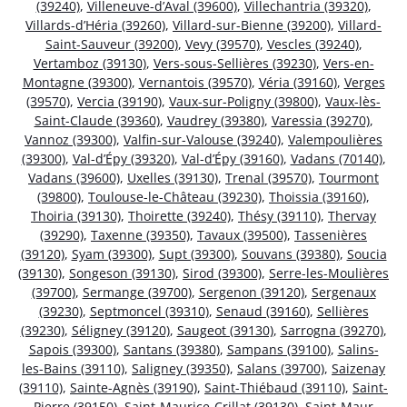
(39240)
,
Villeneuve-d’Aval (39600)
,
Villechantria (39320)
,
Villards-d’Héria (39260)
,
Villard-sur-Bienne (39200)
,
Villard-
Saint-Sauveur (39200)
,
Vevy (39570)
,
Vescles (39240)
,
Vertamboz (39130)
,
Vers-sous-Sellières (39230)
,
Vers-en-
Montagne (39300)
,
Vernantois (39570)
,
Véria (39160)
,
Verges
(39570)
,
Vercia (39190)
,
Vaux-sur-Poligny (39800)
,
Vaux-lès-
Saint-Claude (39360)
,
Vaudrey (39380)
,
Varessia (39270)
,
Vannoz (39300)
,
Valfin-sur-Valouse (39240)
,
Valempoulières
(39300)
,
Val-d’Épy (39320)
,
Val-d’Épy (39160)
,
Vadans (70140)
,
Vadans (39600)
,
Uxelles (39130)
,
Trenal (39570)
,
Tourmont
(39800)
,
Toulouse-le-Château (39230)
,
Thoissia (39160)
,
Thoiria (39130)
,
Thoirette (39240)
,
Thésy (39110)
,
Thervay
(39290)
,
Taxenne (39350)
,
Tavaux (39500)
,
Tassenières
(39120)
,
Syam (39300)
,
Supt (39300)
,
Souvans (39380)
,
Soucia
(39130)
,
Songeson (39130)
,
Sirod (39300)
,
Serre-les-Moulières
(39700)
,
Sermange (39700)
,
Sergenon (39120)
,
Sergenaux
(39230)
,
Septmoncel (39310)
,
Senaud (39160)
,
Sellières
(39230)
,
Séligney (39120)
,
Saugeot (39130)
,
Sarrogna (39270)
,
Sapois (39300)
,
Santans (39380)
,
Sampans (39100)
,
Salins-
les-Bains (39110)
,
Saligney (39350)
,
Salans (39700)
,
Saizenay
(39110)
,
Sainte-Agnès (39190)
,
Saint-Thiébaud (39110)
,
Saint-
Pierre (39150)
,
Saint-Maurice-Crillat (39130)
,
Saint-Maur