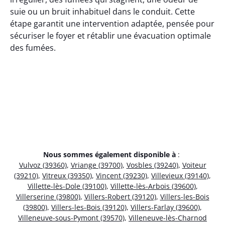
suie ou un bruit inhabituel dans le conduit. Cette
étape garantit une intervention adaptée, pensée pour
sécuriser le foyer et rétablir une évacuation optimale
des fumées.
Nous sommes également disponible à
:
Vulvoz (39360)
,
Vriange (39700)
,
Vosbles (39240)
,
Voiteur
(39210)
,
Vitreux (39350)
,
Vincent (39230)
,
Villevieux (39140)
,
Villette-lès-Dole (39100)
,
Villette-lès-Arbois (39600)
,
Villerserine (39800)
,
Villers-Robert (39120)
,
Villers-les-Bois
(39800)
,
Villers-les-Bois (39120)
,
Villers-Farlay (39600)
,
Villeneuve-sous-Pymont (39570)
,
Villeneuve-lès-Charnod