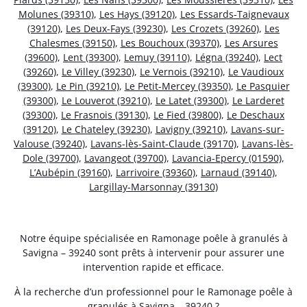
Molunes (39310)
,
Les Hays (39120)
,
Les Essards-Taignevaux
(39120)
,
Les Deux-Fays (39230)
,
Les Crozets (39260)
,
Les
Chalesmes (39150)
,
Les Bouchoux (39370)
,
Les Arsures
(39600)
,
Lent (39300)
,
Lemuy (39110)
,
Légna (39240)
,
Lect
(39260)
,
Le Villey (39230)
,
Le Vernois (39210)
,
Le Vaudioux
(39300)
,
Le Pin (39210)
,
Le Petit-Mercey (39350)
,
Le Pasquier
(39300)
,
Le Louverot (39210)
,
Le Latet (39300)
,
Le Larderet
(39300)
,
Le Frasnois (39130)
,
Le Fied (39800)
,
Le Deschaux
(39120)
,
Le Chateley (39230)
,
Lavigny (39210)
,
Lavans-sur-
Valouse (39240)
,
Lavans-lès-Saint-Claude (39170)
,
Lavans-lès-
Dole (39700)
,
Lavangeot (39700)
,
Lavancia-Epercy (01590)
,
L’Aubépin (39160)
,
Larrivoire (39360)
,
Larnaud (39140)
,
Largillay-Marsonnay (39130)
Notre équipe spécialisée en Ramonage poêle à granulés à
Savigna – 39240 sont prêts à intervenir pour assurer une
intervention rapide et efficace.
À la recherche d’un professionnel pour le Ramonage poêle à
granulés à Savigna – 39240 ?