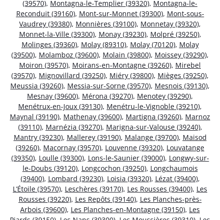
(39570)
,
Montagna-le-Templier (39320)
,
Montagna-le-
Reconduit (39160)
,
Mont-sur-Monnet (39300)
,
Mont-sous-
Vaudrey (39380)
,
Monnières (39100)
,
Monnetay (39320)
,
Monnet-la-Ville (39300)
,
Monay (39230)
,
Molpré (39250)
,
Molinges (39360)
,
Molay (89310)
,
Molay (70120)
,
Molay
(39500)
,
Molamboz (39600)
,
Molain (39800)
,
Moissey (39290)
,
Moiron (39570)
,
Moirans-en-Montagne (39260)
,
Mirebel
(39570)
,
Mignovillard (39250)
,
Miéry (39800)
,
Mièges (39250)
,
Meussia (39260)
,
Messia-sur-Sorne (39570)
,
Mesnois (39130)
,
Mesnay (39600)
,
Mérona (39270)
,
Menotey (39290)
,
Menétrux-en-Joux (39130)
,
Menétru-le-Vignoble (39210)
,
Maynal (39190)
,
Mathenay (39600)
,
Martigna (39260)
,
Marnoz
(39110)
,
Marnézia (39270)
,
Marigna-sur-Valouse (39240)
,
Mantry (39230)
,
Mallerey (39190)
,
Malange (39700)
,
Maisod
(39260)
,
Macornay (39570)
,
Louvenne (39320)
,
Louvatange
(39350)
,
Loulle (39300)
,
Lons-le-Saunier (39000)
,
Longwy-sur-
le-Doubs (39120)
,
Longcochon (39250)
,
Longchaumois
(39400)
,
Lombard (39230)
,
Loisia (39320)
,
Lézat (39400)
,
L’Étoile (39570)
,
Leschères (39170)
,
Les Rousses (39400)
,
Les
Rousses (39220)
,
Les Repôts (39140)
,
Les Planches-près-
Arbois (39600)
,
Les Planches-en-Montagne (39150)
,
Les
Piards (39150)
,
Les Nans (39300)
,
Les Moussières (39310)
,
Les