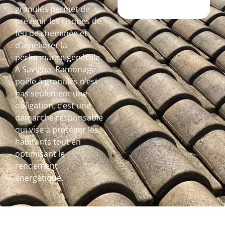
granulés permet de
prévenir les risques de
feu de cheminée et
d’améliorer la
performance générale.
A Savigna, Ramonage
poêle à granulés n’est
pas seulement une
obligation, c’est une
démarche responsable
qui vise à protéger les
habitants tout en
optimisant le
rendement
énergétique.