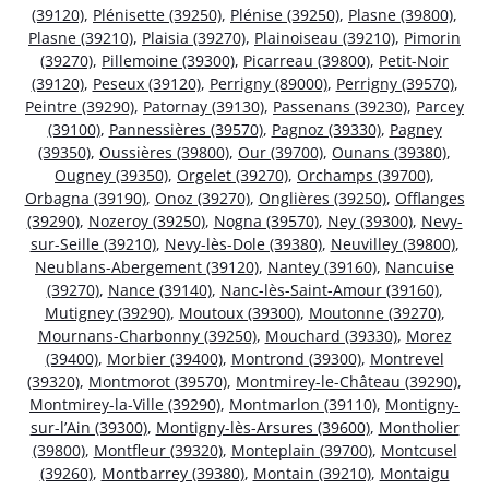
(39120)
,
Plénisette (39250)
,
Plénise (39250)
,
Plasne (39800)
,
Plasne (39210)
,
Plaisia (39270)
,
Plainoiseau (39210)
,
Pimorin
(39270)
,
Pillemoine (39300)
,
Picarreau (39800)
,
Petit-Noir
(39120)
,
Peseux (39120)
,
Perrigny (89000)
,
Perrigny (39570)
,
Peintre (39290)
,
Patornay (39130)
,
Passenans (39230)
,
Parcey
(39100)
,
Pannessières (39570)
,
Pagnoz (39330)
,
Pagney
(39350)
,
Oussières (39800)
,
Our (39700)
,
Ounans (39380)
,
Ougney (39350)
,
Orgelet (39270)
,
Orchamps (39700)
,
Orbagna (39190)
,
Onoz (39270)
,
Onglières (39250)
,
Offlanges
(39290)
,
Nozeroy (39250)
,
Nogna (39570)
,
Ney (39300)
,
Nevy-
sur-Seille (39210)
,
Nevy-lès-Dole (39380)
,
Neuvilley (39800)
,
Neublans-Abergement (39120)
,
Nantey (39160)
,
Nancuise
(39270)
,
Nance (39140)
,
Nanc-lès-Saint-Amour (39160)
,
Mutigney (39290)
,
Moutoux (39300)
,
Moutonne (39270)
,
Mournans-Charbonny (39250)
,
Mouchard (39330)
,
Morez
(39400)
,
Morbier (39400)
,
Montrond (39300)
,
Montrevel
(39320)
,
Montmorot (39570)
,
Montmirey-le-Château (39290)
,
Montmirey-la-Ville (39290)
,
Montmarlon (39110)
,
Montigny-
sur-l’Ain (39300)
,
Montigny-lès-Arsures (39600)
,
Montholier
(39800)
,
Montfleur (39320)
,
Monteplain (39700)
,
Montcusel
(39260)
,
Montbarrey (39380)
,
Montain (39210)
,
Montaigu