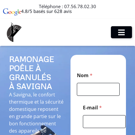
Téléphone :
07.56.78.02.30
4.8/5 basés sur 628 avis
RAMONAGE
POÊLE À
*
Nom
*
GRANULÉS
N
o
À SAVIGNA
m
N
A Savigna, le confort
o
thermique et la sécurité
m
E-mail
*
domestique reposent
en grande partie sur le
bon fonctionnement
des appareils de