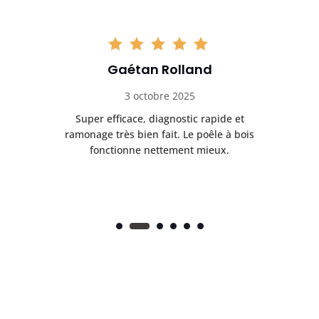
Gaétan Rolland
3 octobre 2025
tre
Super efficace, diagnostic rapide et
Le
t
ramonage très bien fait. Le poêle à bois
ét
fonctionne nettement mieux.