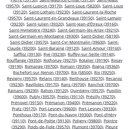
(39570)
,
Saint-Lupicin (39170)
,
Saint-Loup (58200)
,
Saint-Loup
(39120)
,
Saint-Lothain (39230)
,
Saint-Laurent-la-Roche
(39570)
,
Saint-Laurent-en-Grandvaux (39150)
,
Saint-Lamain
(39230)
,
Saint-Julien (39320)
,
Saint-Jean-d’Étreux (39160)
,
Saint-Hymetière (39240)
,
Saint-Germain-lès-Arlay (39210)
,
Saint-Germain-en-Montagne (39300)
,
Saint-Didier (58190)
,
Saint-Didier (39570)
,
Saint-Cyr-Montmalin (39600)
,
Saint-
Claude (39200)
,
Saint-Baraing (39120)
,
Saint-Amour (39160)
,
Saffloz (39130)
,
Rye (39230)
,
Ruffey-sur-Seille (39140)
,
Rouffange (39350)
,
Rothonay (39270)
,
Rotalier (39190)
,
Rosay
(39190)
,
Romange (39700)
,
Romain (39350)
,
Rogna (39360)
,
Rochefort-sur-Nenon (39700)
,
Rix (58500)
,
Rix (39250)
,
Revigny (39570)
,
Relans (39140)
,
Reithouse (39270)
,
Recanoz
(39230)
,
Ravilloles (39170)
,
Rans (39700)
,
Ranchot (39700)
,
Rainans (39290)
,
Rahon (39120)
,
Quintigny (39570)
,
Pupillin
(39600)
,
Publy (39570)
,
Pretin (39110)
,
Présilly (39270)
,
Prénovel (39150)
,
Prémanon (39400)
,
Prémanon (39220)
,
Pratz (39170)
,
Port-Lesney (39600)
,
Port-Lesney (39330)
,
Ponthoux (39170)
,
Pont-du-Navoy (39300)
,
Pont-d’Héry
(39110)
,
Pont-de-Poitte (39130)
,
Poligny (39800)
,
Pointre
(39290)
,
Poids-de-Fiole (39570)
,
Plumont (39700)
,
Pleure