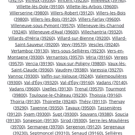
(39210)
,
Vitreux (39350)
,
Vincent (39230)
,
Villevieux (39140)
,
Villette-lès-Dole (39100)
,
Villette-lès-Arbois (39600)
,
Villerserine (39800)
,
Villers-Robert (39120)
,
Villers-les-Bois
(39800)
,
Villers-les-Bois (39120)
,
Villers-Farlay (39600)
,
Villeneuve-sous-Pymont (39570)
,
Villeneuve-lès-Charnod
(39240)
,
Villeneuve-d’Aval (39600)
,
Villechantria (39320)
,
Villards-d’Héria (39260)
,
Villard-sur-Bienne (39200)
,
Villard-
Saint-Sauveur (39200)
,
Vevy (39570)
,
Vescles (39240)
,
Vertamboz (39130)
,
Vers-sous-Sellières (39230)
,
Vers-en-
Montagne (39300)
,
Vernantois (39570)
,
Véria (39160)
,
Verges
(39570)
,
Vercia (39190)
,
Vaux-sur-Poligny (39800)
,
Vaux-lès-
Saint-Claude (39360)
,
Vaudrey (39380)
,
Varessia (39270)
,
Vannoz (39300)
,
Valfin-sur-Valouse (39240)
,
Valempoulières
(39300)
,
Val-d’Épy (39320)
,
Val-d’Épy (39160)
,
Vadans (70140)
,
Vadans (39600)
,
Uxelles (39130)
,
Trenal (39570)
,
Tourmont
(39800)
,
Toulouse-le-Château (39230)
,
Thoissia (39160)
,
Thoiria (39130)
,
Thoirette (39240)
,
Thésy (39110)
,
Thervay
(39290)
,
Taxenne (39350)
,
Tavaux (39500)
,
Tassenières
(39120)
,
Syam (39300)
,
Supt (39300)
,
Souvans (39380)
,
Soucia
(39130)
,
Songeson (39130)
,
Sirod (39300)
,
Serre-les-Moulières
(39700)
,
Sermange (39700)
,
Sergenon (39120)
,
Sergenaux
(39230)
,
Septmoncel (39310)
,
Senaud (39160)
,
Sellières