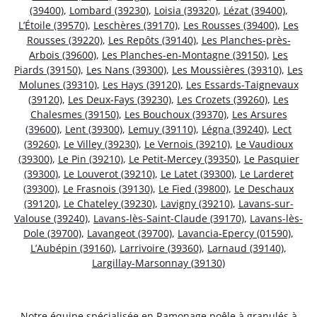
(39400)
,
Lombard (39230)
,
Loisia (39320)
,
Lézat (39400)
,
L’Étoile (39570)
,
Leschères (39170)
,
Les Rousses (39400)
,
Les
Rousses (39220)
,
Les Repôts (39140)
,
Les Planches-près-
Arbois (39600)
,
Les Planches-en-Montagne (39150)
,
Les
Piards (39150)
,
Les Nans (39300)
,
Les Moussières (39310)
,
Les
Molunes (39310)
,
Les Hays (39120)
,
Les Essards-Taignevaux
(39120)
,
Les Deux-Fays (39230)
,
Les Crozets (39260)
,
Les
Chalesmes (39150)
,
Les Bouchoux (39370)
,
Les Arsures
(39600)
,
Lent (39300)
,
Lemuy (39110)
,
Légna (39240)
,
Lect
(39260)
,
Le Villey (39230)
,
Le Vernois (39210)
,
Le Vaudioux
(39300)
,
Le Pin (39210)
,
Le Petit-Mercey (39350)
,
Le Pasquier
(39300)
,
Le Louverot (39210)
,
Le Latet (39300)
,
Le Larderet
(39300)
,
Le Frasnois (39130)
,
Le Fied (39800)
,
Le Deschaux
(39120)
,
Le Chateley (39230)
,
Lavigny (39210)
,
Lavans-sur-
Valouse (39240)
,
Lavans-lès-Saint-Claude (39170)
,
Lavans-lès-
Dole (39700)
,
Lavangeot (39700)
,
Lavancia-Epercy (01590)
,
L’Aubépin (39160)
,
Larrivoire (39360)
,
Larnaud (39140)
,
Largillay-Marsonnay (39130)
Notre équipe spécialisée en Ramonage poêle à granulés à