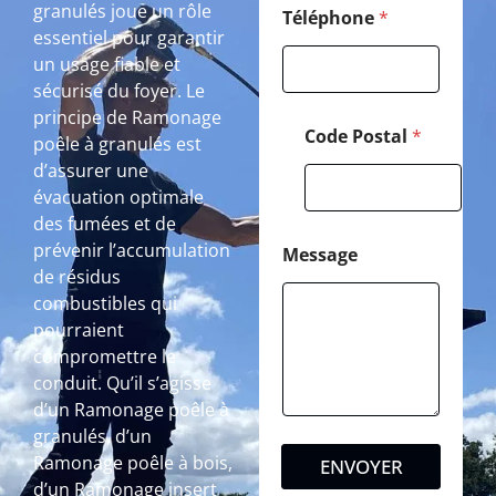
granulés joue un rôle
Téléphone
*
essentiel pour garantir
un usage fiable et
sécurisé du foyer. Le
principe de Ramonage
Code Postal
*
poêle à granulés est
d’assurer une
évacuation optimale
des fumées et de
prévenir l’accumulation
Message
de résidus
combustibles qui
pourraient
compromettre le
conduit. Qu’il s’agisse
d’un Ramonage poêle à
granulés, d’un
Ramonage poêle à bois,
ENVOYER
d’un Ramonage insert