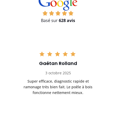
Basé sur
628 avis
Gaétan Rolland
3 octobre 2025
tre
Super efficace, diagnostic rapide et
Le
t
ramonage très bien fait. Le poêle à bois
ét
fonctionne nettement mieux.