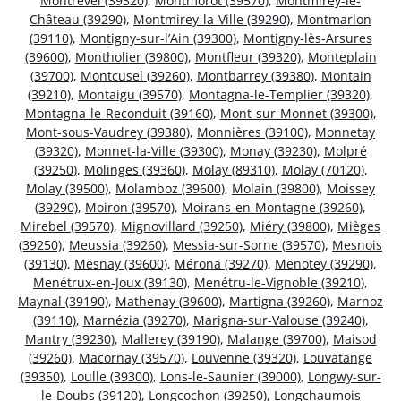
Montrevel (39320)
,
Montmorot (39570)
,
Montmirey-le-
Château (39290)
,
Montmirey-la-Ville (39290)
,
Montmarlon
(39110)
,
Montigny-sur-l’Ain (39300)
,
Montigny-lès-Arsures
(39600)
,
Montholier (39800)
,
Montfleur (39320)
,
Monteplain
(39700)
,
Montcusel (39260)
,
Montbarrey (39380)
,
Montain
(39210)
,
Montaigu (39570)
,
Montagna-le-Templier (39320)
,
Montagna-le-Reconduit (39160)
,
Mont-sur-Monnet (39300)
,
Mont-sous-Vaudrey (39380)
,
Monnières (39100)
,
Monnetay
(39320)
,
Monnet-la-Ville (39300)
,
Monay (39230)
,
Molpré
(39250)
,
Molinges (39360)
,
Molay (89310)
,
Molay (70120)
,
Molay (39500)
,
Molamboz (39600)
,
Molain (39800)
,
Moissey
(39290)
,
Moiron (39570)
,
Moirans-en-Montagne (39260)
,
Mirebel (39570)
,
Mignovillard (39250)
,
Miéry (39800)
,
Mièges
(39250)
,
Meussia (39260)
,
Messia-sur-Sorne (39570)
,
Mesnois
(39130)
,
Mesnay (39600)
,
Mérona (39270)
,
Menotey (39290)
,
Menétrux-en-Joux (39130)
,
Menétru-le-Vignoble (39210)
,
Maynal (39190)
,
Mathenay (39600)
,
Martigna (39260)
,
Marnoz
(39110)
,
Marnézia (39270)
,
Marigna-sur-Valouse (39240)
,
Mantry (39230)
,
Mallerey (39190)
,
Malange (39700)
,
Maisod
(39260)
,
Macornay (39570)
,
Louvenne (39320)
,
Louvatange
(39350)
,
Loulle (39300)
,
Lons-le-Saunier (39000)
,
Longwy-sur-
le-Doubs (39120)
,
Longcochon (39250)
,
Longchaumois