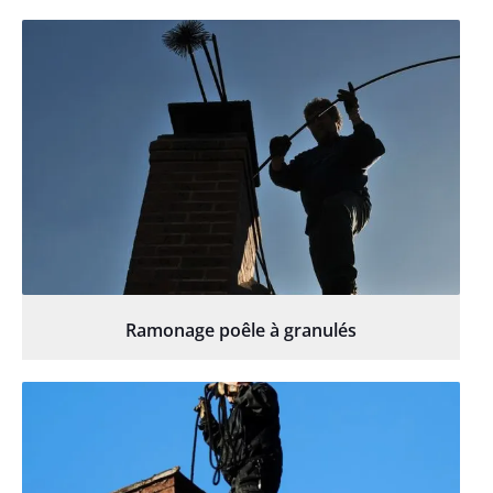
Ramonage poêle à granulés