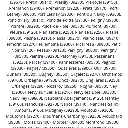
(39570)
,
Pretin (39110)
,
Présilly (39270)
,
Prénovel (39150)
,
Prémanon (39400)
,
Prémanon (39220)
,
Pratz (39170)
,
Port-
Lesney (39600)
,
Port-Lesney (39330)
,
Pont-du-Navoy (39300)
,
Pont-d’Héry (39110)
,
Pont-de-Poitte (39130)
,
Poligny (39800)
,
Pointre (39290)
,
Poids-de-Fiole (39570)
,
Plumont (39700)
,
Pleure (39120)
,
Plénisette (39250)
,
Plénise (39250)
,
Plasne
(39800)
,
Plasne (39210)
,
Plaisia (39270)
,
Plainoiseau (39210)
,
Pimorin (39270)
,
Pillemoine (39300)
,
Picarreau (39800)
,
Petit-
Noir (39120)
,
Peseux (39120)
,
Perrigny (89000)
,
Perrigny
(39570)
,
Peintre (39290)
,
Patornay (39130)
,
Passenans
(39230)
,
Parcey (39100)
,
Pannessières (39570)
,
Pagnoz
(39330)
,
Pagney (39350)
,
Oussières (39800)
,
Our (39700)
,
Ounans (39380)
,
Ougney (39350)
,
Orgelet (39270)
,
Orchamps
(39700)
,
Orbagna (39190)
,
Onoz (39270)
,
Onglières (39250)
,
Offlanges (39290)
,
Nozeroy (39250)
,
Nogna (39570)
,
Ney
(39300)
,
Nevy-sur-Seille (39210)
,
Nevy-lès-Dole (39380)
,
Neuvilley (39800)
,
Neublans-Abergement (39120)
,
Nantey
(39160)
,
Nancuise (39270)
,
Nance (39140)
,
Nanc-lès-Saint-
Amour (39160)
,
Mutigney (39290)
,
Moutoux (39300)
,
Moutonne (39270)
,
Mournans-Charbonny (39250)
,
Mouchard
(39330)
,
Morez (39400)
,
Morbier (39400)
,
Montrond (39300)
,