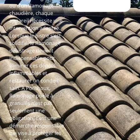
ou d’un Ramonage
chaudière, chaque
appareil nécessite une
intervention adaptée.
Lorsque le bistre s’est
solidifié, le Ramonage
débistrage devient
indispensable pour
éliminer ces dépôts
inflammables et
restaurer un conduit
sain. A Ponthoux,
Ramonage poêle à
granulés n’est pas
seulement une
obligation, c’est une
démarche responsable
qui vise à protéger les