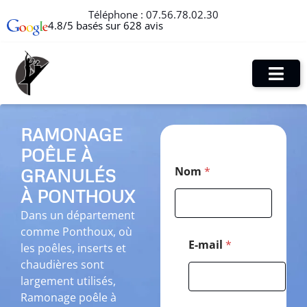
Téléphone :
07.56.78.02.30
4.8/5 basés sur 628 avis
RAMONAGE
POÊLE À
*
Nom
*
GRANULÉS
M
e
À PONTHOUX
s
s
Dans un département
a
comme Ponthoux, où
g
E-mail
*
les poêles, inserts et
e
chaudières sont
*
largement utilisés,
Ramonage poêle à