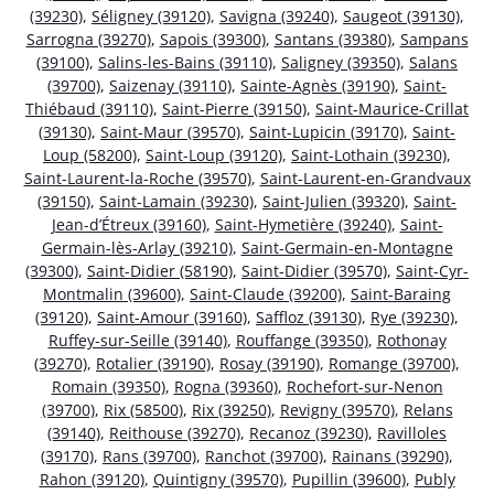
(39230)
,
Séligney (39120)
,
Savigna (39240)
,
Saugeot (39130)
,
Sarrogna (39270)
,
Sapois (39300)
,
Santans (39380)
,
Sampans
(39100)
,
Salins-les-Bains (39110)
,
Saligney (39350)
,
Salans
(39700)
,
Saizenay (39110)
,
Sainte-Agnès (39190)
,
Saint-
Thiébaud (39110)
,
Saint-Pierre (39150)
,
Saint-Maurice-Crillat
(39130)
,
Saint-Maur (39570)
,
Saint-Lupicin (39170)
,
Saint-
Loup (58200)
,
Saint-Loup (39120)
,
Saint-Lothain (39230)
,
Saint-Laurent-la-Roche (39570)
,
Saint-Laurent-en-Grandvaux
(39150)
,
Saint-Lamain (39230)
,
Saint-Julien (39320)
,
Saint-
Jean-d’Étreux (39160)
,
Saint-Hymetière (39240)
,
Saint-
Germain-lès-Arlay (39210)
,
Saint-Germain-en-Montagne
(39300)
,
Saint-Didier (58190)
,
Saint-Didier (39570)
,
Saint-Cyr-
Montmalin (39600)
,
Saint-Claude (39200)
,
Saint-Baraing
(39120)
,
Saint-Amour (39160)
,
Saffloz (39130)
,
Rye (39230)
,
Ruffey-sur-Seille (39140)
,
Rouffange (39350)
,
Rothonay
(39270)
,
Rotalier (39190)
,
Rosay (39190)
,
Romange (39700)
,
Romain (39350)
,
Rogna (39360)
,
Rochefort-sur-Nenon
(39700)
,
Rix (58500)
,
Rix (39250)
,
Revigny (39570)
,
Relans
(39140)
,
Reithouse (39270)
,
Recanoz (39230)
,
Ravilloles
(39170)
,
Rans (39700)
,
Ranchot (39700)
,
Rainans (39290)
,
Rahon (39120)
,
Quintigny (39570)
,
Pupillin (39600)
,
Publy