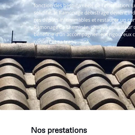
fonction des besoins réels de l’installation. L
solidifié, le Ramonage débistrage devient in
ces dépôts inflammables et restaurer un cond
Ramonage de cheminée, chaque utilisateur 
bénéficie d’un accompagnement rigoureux 
confort et sa tranquillité.
Nos prestations