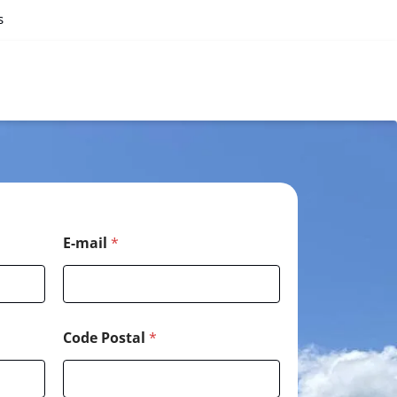
s
E-mail
*
Code Postal
*