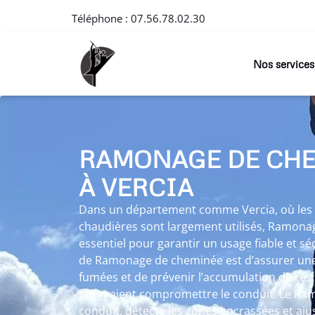
Téléphone :
07.56.78.02.30
Nos services
RAMONAGE DE CH
À VERCIA
Dans un département comme Vercia, où les p
chaudières sont largement utilisés, Ramona
essentiel pour garantir un usage fiable et sé
de Ramonage de cheminée est d’assurer une
fumées et de prévenir l’accumulation de rés
pourraient compromettre le conduit. Le Ram
conduit, détecte les zones encrassées et aju