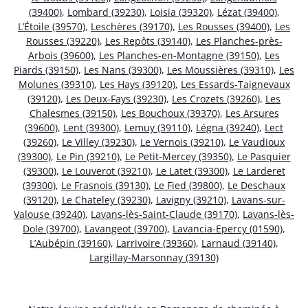
(39400)
,
Lombard (39230)
,
Loisia (39320)
,
Lézat (39400)
,
L’Étoile (39570)
,
Leschères (39170)
,
Les Rousses (39400)
,
Les
Rousses (39220)
,
Les Repôts (39140)
,
Les Planches-près-
Arbois (39600)
,
Les Planches-en-Montagne (39150)
,
Les
Piards (39150)
,
Les Nans (39300)
,
Les Moussières (39310)
,
Les
Molunes (39310)
,
Les Hays (39120)
,
Les Essards-Taignevaux
(39120)
,
Les Deux-Fays (39230)
,
Les Crozets (39260)
,
Les
Chalesmes (39150)
,
Les Bouchoux (39370)
,
Les Arsures
(39600)
,
Lent (39300)
,
Lemuy (39110)
,
Légna (39240)
,
Lect
(39260)
,
Le Villey (39230)
,
Le Vernois (39210)
,
Le Vaudioux
(39300)
,
Le Pin (39210)
,
Le Petit-Mercey (39350)
,
Le Pasquier
(39300)
,
Le Louverot (39210)
,
Le Latet (39300)
,
Le Larderet
(39300)
,
Le Frasnois (39130)
,
Le Fied (39800)
,
Le Deschaux
(39120)
,
Le Chateley (39230)
,
Lavigny (39210)
,
Lavans-sur-
Valouse (39240)
,
Lavans-lès-Saint-Claude (39170)
,
Lavans-lès-
Dole (39700)
,
Lavangeot (39700)
,
Lavancia-Epercy (01590)
,
L’Aubépin (39160)
,
Larrivoire (39360)
,
Larnaud (39140)
,
Largillay-Marsonnay (39130)