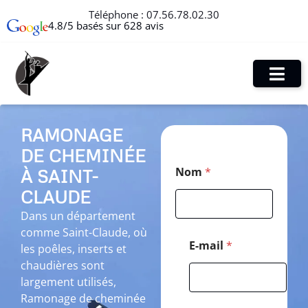
Téléphone :
07.56.78.02.30
4.8/5 basés sur 628 avis
RAMONAGE
DE CHEMINÉE
C
Nom
*
À SAINT-
o
d
CLAUDE
e
C
Dans un département
o
comme Saint-Claude, où
d
E-mail
*
les poêles, inserts et
e
chaudières sont
*
largement utilisés,
Ramonage de cheminée