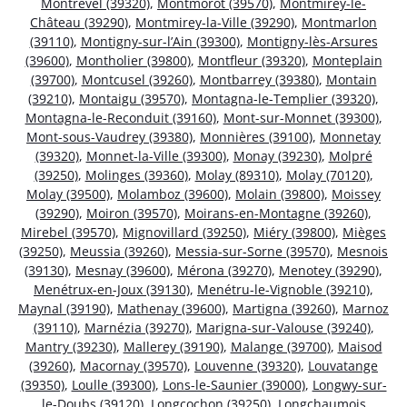
Montrevel (39320)
,
Montmorot (39570)
,
Montmirey-le-
Château (39290)
,
Montmirey-la-Ville (39290)
,
Montmarlon
(39110)
,
Montigny-sur-l’Ain (39300)
,
Montigny-lès-Arsures
(39600)
,
Montholier (39800)
,
Montfleur (39320)
,
Monteplain
(39700)
,
Montcusel (39260)
,
Montbarrey (39380)
,
Montain
(39210)
,
Montaigu (39570)
,
Montagna-le-Templier (39320)
,
Montagna-le-Reconduit (39160)
,
Mont-sur-Monnet (39300)
,
Mont-sous-Vaudrey (39380)
,
Monnières (39100)
,
Monnetay
(39320)
,
Monnet-la-Ville (39300)
,
Monay (39230)
,
Molpré
(39250)
,
Molinges (39360)
,
Molay (89310)
,
Molay (70120)
,
Molay (39500)
,
Molamboz (39600)
,
Molain (39800)
,
Moissey
(39290)
,
Moiron (39570)
,
Moirans-en-Montagne (39260)
,
Mirebel (39570)
,
Mignovillard (39250)
,
Miéry (39800)
,
Mièges
(39250)
,
Meussia (39260)
,
Messia-sur-Sorne (39570)
,
Mesnois
(39130)
,
Mesnay (39600)
,
Mérona (39270)
,
Menotey (39290)
,
Menétrux-en-Joux (39130)
,
Menétru-le-Vignoble (39210)
,
Maynal (39190)
,
Mathenay (39600)
,
Martigna (39260)
,
Marnoz
(39110)
,
Marnézia (39270)
,
Marigna-sur-Valouse (39240)
,
Mantry (39230)
,
Mallerey (39190)
,
Malange (39700)
,
Maisod
(39260)
,
Macornay (39570)
,
Louvenne (39320)
,
Louvatange
(39350)
,
Loulle (39300)
,
Lons-le-Saunier (39000)
,
Longwy-sur-
le-Doubs (39120)
,
Longcochon (39250)
,
Longchaumois