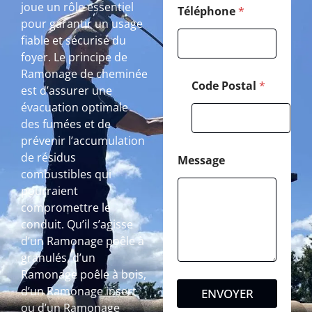
joue un rôle essentiel
Téléphone
*
pour garantir un usage
fiable et sécurisé du
foyer. Le principe de
Ramonage de cheminée
Code Postal
*
est d’assurer une
évacuation optimale
des fumées et de
prévenir l’accumulation
de résidus
Message
combustibles qui
pourraient
compromettre le
conduit. Qu’il s’agisse
d’un Ramonage poêle à
granulés, d’un
Ramonage poêle à bois,
d’un Ramonage insert
ENVOYER
ou d’un Ramonage