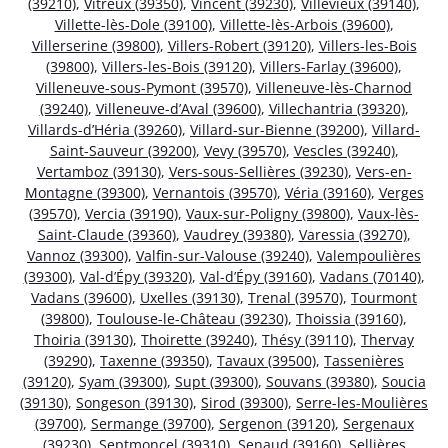
(39210)
,
Vitreux (39350)
,
Vincent (39230)
,
Villevieux (39140)
,
Villette-lès-Dole (39100)
,
Villette-lès-Arbois (39600)
,
Villerserine (39800)
,
Villers-Robert (39120)
,
Villers-les-Bois
(39800)
,
Villers-les-Bois (39120)
,
Villers-Farlay (39600)
,
Villeneuve-sous-Pymont (39570)
,
Villeneuve-lès-Charnod
(39240)
,
Villeneuve-d’Aval (39600)
,
Villechantria (39320)
,
Villards-d’Héria (39260)
,
Villard-sur-Bienne (39200)
,
Villard-
Saint-Sauveur (39200)
,
Vevy (39570)
,
Vescles (39240)
,
Vertamboz (39130)
,
Vers-sous-Sellières (39230)
,
Vers-en-
Montagne (39300)
,
Vernantois (39570)
,
Véria (39160)
,
Verges
(39570)
,
Vercia (39190)
,
Vaux-sur-Poligny (39800)
,
Vaux-lès-
Saint-Claude (39360)
,
Vaudrey (39380)
,
Varessia (39270)
,
Vannoz (39300)
,
Valfin-sur-Valouse (39240)
,
Valempoulières
(39300)
,
Val-d’Épy (39320)
,
Val-d’Épy (39160)
,
Vadans (70140)
,
Vadans (39600)
,
Uxelles (39130)
,
Trenal (39570)
,
Tourmont
(39800)
,
Toulouse-le-Château (39230)
,
Thoissia (39160)
,
Thoiria (39130)
,
Thoirette (39240)
,
Thésy (39110)
,
Thervay
(39290)
,
Taxenne (39350)
,
Tavaux (39500)
,
Tassenières
(39120)
,
Syam (39300)
,
Supt (39300)
,
Souvans (39380)
,
Soucia
(39130)
,
Songeson (39130)
,
Sirod (39300)
,
Serre-les-Moulières
(39700)
,
Sermange (39700)
,
Sergenon (39120)
,
Sergenaux
(39230)
,
Septmoncel (39310)
,
Senaud (39160)
,
Sellières