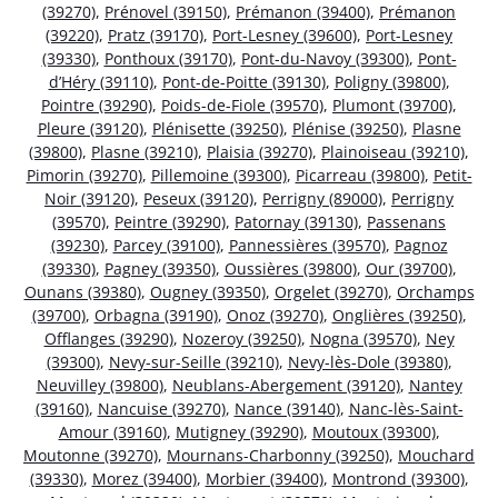
(39270)
,
Prénovel (39150)
,
Prémanon (39400)
,
Prémanon
(39220)
,
Pratz (39170)
,
Port-Lesney (39600)
,
Port-Lesney
(39330)
,
Ponthoux (39170)
,
Pont-du-Navoy (39300)
,
Pont-
d’Héry (39110)
,
Pont-de-Poitte (39130)
,
Poligny (39800)
,
Pointre (39290)
,
Poids-de-Fiole (39570)
,
Plumont (39700)
,
Pleure (39120)
,
Plénisette (39250)
,
Plénise (39250)
,
Plasne
(39800)
,
Plasne (39210)
,
Plaisia (39270)
,
Plainoiseau (39210)
,
Pimorin (39270)
,
Pillemoine (39300)
,
Picarreau (39800)
,
Petit-
Noir (39120)
,
Peseux (39120)
,
Perrigny (89000)
,
Perrigny
(39570)
,
Peintre (39290)
,
Patornay (39130)
,
Passenans
(39230)
,
Parcey (39100)
,
Pannessières (39570)
,
Pagnoz
(39330)
,
Pagney (39350)
,
Oussières (39800)
,
Our (39700)
,
Ounans (39380)
,
Ougney (39350)
,
Orgelet (39270)
,
Orchamps
(39700)
,
Orbagna (39190)
,
Onoz (39270)
,
Onglières (39250)
,
Offlanges (39290)
,
Nozeroy (39250)
,
Nogna (39570)
,
Ney
(39300)
,
Nevy-sur-Seille (39210)
,
Nevy-lès-Dole (39380)
,
Neuvilley (39800)
,
Neublans-Abergement (39120)
,
Nantey
(39160)
,
Nancuise (39270)
,
Nance (39140)
,
Nanc-lès-Saint-
Amour (39160)
,
Mutigney (39290)
,
Moutoux (39300)
,
Moutonne (39270)
,
Mournans-Charbonny (39250)
,
Mouchard
(39330)
,
Morez (39400)
,
Morbier (39400)
,
Montrond (39300)
,