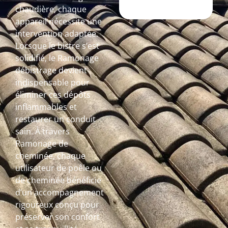
chaudière, chaque
appareil nécessite une
intervention adaptée.
Lorsque le bistre s’est
solidifié, le Ramonage
débistrage devient
indispensable pour
éliminer ces dépôts
inflammables et
restaurer un conduit
sain. À travers
Ramonage de
cheminée, chaque
utilisateur de poêle ou
de cheminée bénéficie
d’un accompagnement
rigoureux conçu pour
préserver son confort