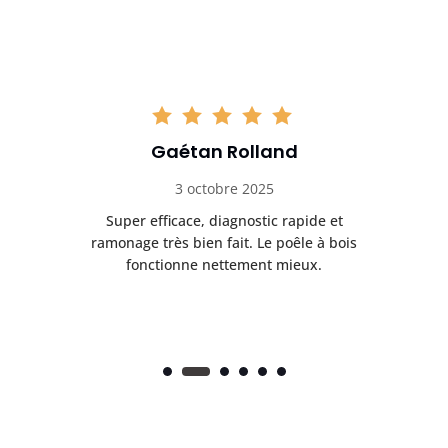
Gaétan Rolland
3 octobre 2025
tre
Super efficace, diagnostic rapide et
Le
t
ramonage très bien fait. Le poêle à bois
ét
fonctionne nettement mieux.