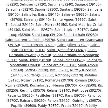
(39230)
,
Séligney (39120)
,
Savigna (39240)
,
Saugeot (39130)
,
Sarrogna (39270)
,
Sapois (39300)
,
Santans (39380)
,
Sampans
(39100)
,
Salins-les-Bains (39110)
,
Saligney (39350)
,
Salans
(39700)
,
Saizenay (39110)
,
Sainte-Agnès (39190)
,
Saint-
Thiébaud (39110)
,
Saint-Pierre (39150)
,
Saint-Maurice-Crillat
(39130)
,
Saint-Maur (39570)
,
Saint-Lupicin (39170)
,
Saint-
Loup (58200)
,
Saint-Loup (39120)
,
Saint-Lothain (39230)
,
Saint-Laurent-la-Roche (39570)
,
Saint-Laurent-en-Grandvaux
(39150)
,
Saint-Lamain (39230)
,
Saint-Julien (39320)
,
Saint-
Jean-d’Étreux (39160)
,
Saint-Hymetière (39240)
,
Saint-
Germain-lès-Arlay (39210)
,
Saint-Germain-en-Montagne
(39300)
,
Saint-Didier (58190)
,
Saint-Didier (39570)
,
Saint-Cyr-
Montmalin (39600)
,
Saint-Baraing (39120)
,
Saint-Amour
(39160)
,
Saffloz (39130)
,
Rye (39230)
,
Ruffey-sur-Seille
(39140)
,
Rouffange (39350)
,
Rothonay (39270)
,
Rotalier
(39190)
,
Rosay (39190)
,
Romange (39700)
,
Romain (39350)
,
Rogna (39360)
,
Rochefort-sur-Nenon (39700)
,
Rix (58500)
,
Rix
(39250)
,
Revigny (39570)
,
Relans (39140)
,
Reithouse (39270)
,
Recanoz (39230)
,
Ravilloles (39170)
,
Rans (39700)
,
Ranchot
(39700)
,
Rainans (39290)
,
Rahon (39120)
,
Quintigny (39570)
,
Pupillin (39600)
,
Publy (39570)
,
Pretin (39110)
,
Présilly