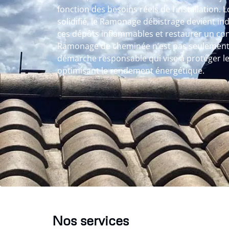
fonction des besoins réels de l’installation. L
solidifié, le Ramonage débistrage devient in
ces dépôts inflammables et restaurer un cond
Ramonage de cheminée n’est pas seulement u
démarche responsable qui vise à protéger le
optimisant le rendement énergétique.
Nos services