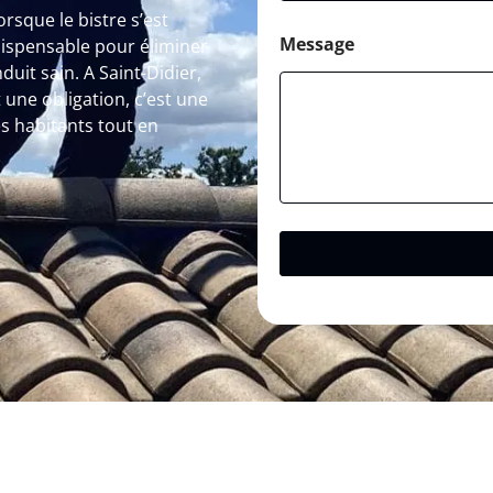
orsque le bistre s’est
Message
dispensable pour éliminer
uit sain. A Saint-Didier,
ne obligation, c’est une
s habitants tout en