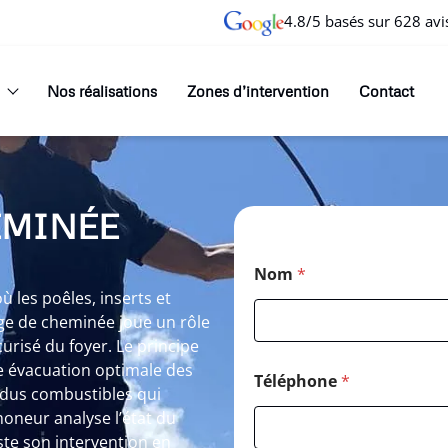
4.8/5 basés sur 628 avi
Nos réalisations
Zones d’intervention
Contact
EMINÉE
Nom
*
les poêles, inserts et
ge de cheminée joue un rôle
curisé du foyer. Le principe
 évacuation optimale des
Téléphone
*
idus combustibles qui
oneur analyse l’état du
ste son intervention en