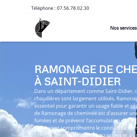
Téléphone :
07.56.78.02.30
Nos services
RAMONAGE DE CH
À SAINT-DIDIER
Dans un département comme Saint-Didier, où 
chaudières sont largement utilisés, Ramona
essentiel pour garantir un usage fiable et sé
de Ramonage de cheminée est d’assurer une
fumées et de prévenir l’accumulation de rés
pourraient compromettre le conduit. Le Ram
conduit, détecte les zones encrassées et aju