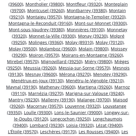
(39600)
,
Montholier (39800)
,
Montfleur (39320)
,
Monteplain
(39700)
,
Montcusel (39260)
,
Montbarrey (39380)
,
Montain
(39210)
,
Montaigu (39570)
,
Montagna-le-Templier (39320)
,
Montagna-le-Reconduit (39160)
,
Mont-sur-Monnet (39300)
,
Mont-sous-Vaudrey (39380)
,
Monnières (39100)
,
Monnetay
(39320)
,
Monnet-la-Ville (39300)
,
Monay (39230)
,
Molpré
(39250)
,
Molinges (39360)
,
Molay (89310)
,
Molay (70120)
,
Molay (39500)
,
Molamboz (39600)
,
Molain (39800)
,
Moissey
(39290)
,
Moiron (39570)
,
Moirans-en-Montagne (39260)
,
Mirebel (39570)
,
Mignovillard (39250)
,
Miéry (39800)
,
Mièges
(39250)
,
Meussia (39260)
,
Messia-sur-Sorne (39570)
,
Mesnois
(39130)
,
Mesnay (39600)
,
Mérona (39270)
,
Menotey (39290)
,
Menétrux-en-Joux (39130)
,
Menétru-le-Vignoble (39210)
,
Maynal (39190)
,
Mathenay (39600)
,
Martigna (39260)
,
Marnoz
(39110)
,
Marnézia (39270)
,
Marigna-sur-Valouse (39240)
,
Mantry (39230)
,
Mallerey (39190)
,
Malange (39700)
,
Maisod
(39260)
,
Macornay (39570)
,
Louvenne (39320)
,
Louvatange
(39350)
,
Loulle (39300)
,
Lons-le-Saunier (39000)
,
Longwy-sur-
le-Doubs (39120)
,
Longcochon (39250)
,
Longchaumois
(39400)
,
Lombard (39230)
,
Loisia (39320)
,
Lézat (39400)
,
L’Étoile (39570)
,
Leschères (39170)
,
Les Rousses (39400)
,
Les