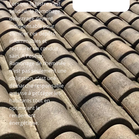
Lorsque le bistre s’est
solidifié, le Ramonage
débistrage devient
indispensable pour
éliminer ces dépôts
inflammables et
restaurer un conduit
sain. A Peseux,
Ramonage de cheminée
n’est pas seulement une
obligation, c’est une
démarche responsable
qui vise à protéger les
habitants tout en
optimisant le
rendement
énergétique.