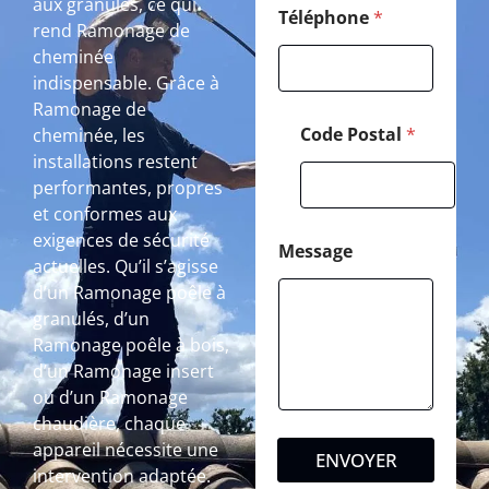
aux granulés, ce qui
Téléphone
*
rend Ramonage de
cheminée
indispensable. Grâce à
Ramonage de
Code Postal
*
cheminée, les
installations restent
performantes, propres
et conformes aux
exigences de sécurité
Message
actuelles. Qu’il s’agisse
d’un Ramonage poêle à
granulés, d’un
Ramonage poêle à bois,
d’un Ramonage insert
ou d’un Ramonage
chaudière, chaque
appareil nécessite une
ENVOYER
intervention adaptée.