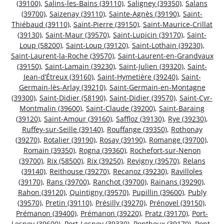
(39100)
,
Salins-les-Bains (39110)
,
Saligney (39350)
,
Salans
(39700)
,
Saizenay (39110)
,
Sainte-Agnès (39190)
,
Saint-
Thiébaud (39110)
,
Saint-Pierre (39150)
,
Saint-Maurice-Crillat
(39130)
,
Saint-Maur (39570)
,
Saint-Lupicin (39170)
,
Saint-
Loup (58200)
,
Saint-Loup (39120)
,
Saint-Lothain (39230)
,
Saint-Laurent-la-Roche (39570)
,
Saint-Laurent-en-Grandvaux
(39150)
,
Saint-Lamain (39230)
,
Saint-Julien (39320)
,
Saint-
Jean-d’Étreux (39160)
,
Saint-Hymetière (39240)
,
Saint-
Germain-lès-Arlay (39210)
,
Saint-Germain-en-Montagne
(39300)
,
Saint-Didier (58190)
,
Saint-Didier (39570)
,
Saint-Cyr-
Montmalin (39600)
,
Saint-Claude (39200)
,
Saint-Baraing
(39120)
,
Saint-Amour (39160)
,
Saffloz (39130)
,
Rye (39230)
,
Ruffey-sur-Seille (39140)
,
Rouffange (39350)
,
Rothonay
(39270)
,
Rotalier (39190)
,
Rosay (39190)
,
Romange (39700)
,
Romain (39350)
,
Rogna (39360)
,
Rochefort-sur-Nenon
(39700)
,
Rix (58500)
,
Rix (39250)
,
Revigny (39570)
,
Relans
(39140)
,
Reithouse (39270)
,
Recanoz (39230)
,
Ravilloles
(39170)
,
Rans (39700)
,
Ranchot (39700)
,
Rainans (39290)
,
Rahon (39120)
,
Quintigny (39570)
,
Pupillin (39600)
,
Publy
(39570)
,
Pretin (39110)
,
Présilly (39270)
,
Prénovel (39150)
,
Prémanon (39400)
,
Prémanon (39220)
,
Pratz (39170)
,
Port-
Lesney (39600)
,
Port-Lesney (39330)
,
Ponthoux (39170)
,
Pont-