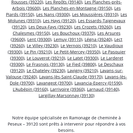
Rousses (39220)
,
Les Repôts (39140)
,
Les Planches-près-
Arbois (39600)
,
Les Planches-en-Montagne (39150)
,
Les
Piards (39150)
,
Les Nans (39300)
,
Les Moussières (39310)
,
Les
Molunes (39310)
,
Les Hays (39120)
,
Les Essards-Taignevaux
(39120)
,
Les Deux-Fays (39230)
,
Les Crozets (39260)
,
Les
Chalesmes (39150)
,
Les Bouchoux (39370)
,
Les Arsures
(39600)
,
Lent (39300)
,
Lemuy (39110)
,
Légna (39240)
,
Lect
(39260)
,
Le Villey (39230)
,
Le Vernois (39210)
,
Le Vaudioux
(39300)
,
Le Pin (39210)
,
Le Petit-Mercey (39350)
,
Le Pasquier
(39300)
,
Le Louverot (39210)
,
Le Latet (39300)
,
Le Larderet
(39300)
,
Le Frasnois (39130)
,
Le Fied (39800)
,
Le Deschaux
(39120)
,
Le Chateley (39230)
,
Lavigny (39210)
,
Lavans-sur-
Valouse (39240)
,
Lavans-lès-Saint-Claude (39170)
,
Lavans-lès-
Dole (39700)
,
Lavangeot (39700)
,
Lavancia-Epercy (01590)
,
L’Aubépin (39160)
,
Larrivoire (39360)
,
Larnaud (39140)
,
Largillay-Marsonnay (39130)
Notre équipe spécialisée en Ramonage de cheminée à
Peseux – 39120 sont prêts à intervenir pour répondre à vos
besoins.