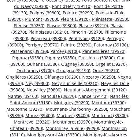
du-Navoy (39300)
,
Pont-d’Héry (39110)
,
Pont-de-Poitte
(39130)
,
Poligny (39800)
,
Pointre (39290)
,
Poids-de-Fiole
(39570)
,
Plumont (39700)
,
Pleure (39120)
,
Plénisette (39250)
,
Plénise (39250)
,
Plasne (39800)
,
Plasne (39210)
,
Plaisia
(39270)
,
Plainoiseau (39210)
,
Pimorin (39270)
,
Pillemoine
(39300)
,
Picarreau (39800)
,
Petit-Noir (39120)
,
Perrigny
(89000)
,
Perrigny (39570)
,
Peintre (39290)
,
Patornay (39130)
,
Passenans (39230)
,
Parcey (39100)
,
Pannessières (39570)
,
Pagnoz (39330)
,
Pagney (39350)
,
Oussières (39800)
,
Our
(39700)
,
Ounans (39380)
,
Ougney (39350)
,
Orgelet (39270)
,
Orchamps (39700)
,
Orbagna (39190)
,
Onoz (39270)
,
Onglières (39250)
,
Offlanges (39290)
,
Nozeroy (39250)
,
Nogna
(39570)
,
Ney (39300)
,
Nevy-sur-Seille (39210)
,
Nevy-lès-Dole
(39380)
,
Neuvilley (39800)
,
Neublans-Abergement (39120)
,
Nantey (39160)
,
Nancuise (39270)
,
Nance (39140)
,
Nanc-lès-
Saint-Amour (39160)
,
Mutigney (39290)
,
Moutoux (39300)
,
Moutonne (39270)
,
Mournans-Charbonny (39250)
,
Mouchard
(39330)
,
Morez (39400)
,
Morbier (39400)
,
Montrond (39300)
,
Montrevel (39320)
,
Montmorot (39570)
,
Montmirey-le-
Château (39290)
,
Montmirey-la-Ville (39290)
,
Montmarlon
(39110)
,
Montigny-sur-l’Ain (39300)
,
Montigny-lès-Arsures