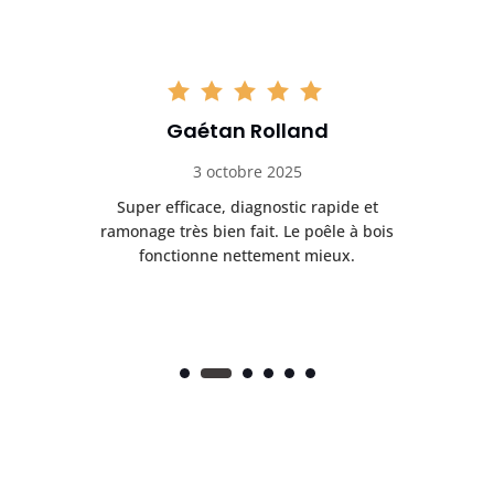
Gaétan Rolland
3 octobre 2025
tre
Super efficace, diagnostic rapide et
Le
t
ramonage très bien fait. Le poêle à bois
ét
fonctionne nettement mieux.