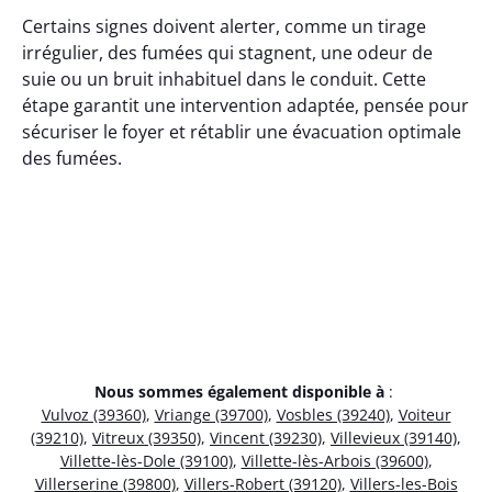
Certains signes doivent alerter, comme un tirage
irrégulier, des fumées qui stagnent, une odeur de
suie ou un bruit inhabituel dans le conduit. Cette
étape garantit une intervention adaptée, pensée pour
sécuriser le foyer et rétablir une évacuation optimale
des fumées.
Nous sommes également disponible à
:
Vulvoz (39360)
,
Vriange (39700)
,
Vosbles (39240)
,
Voiteur
(39210)
,
Vitreux (39350)
,
Vincent (39230)
,
Villevieux (39140)
,
Villette-lès-Dole (39100)
,
Villette-lès-Arbois (39600)
,
Villerserine (39800)
,
Villers-Robert (39120)
,
Villers-les-Bois