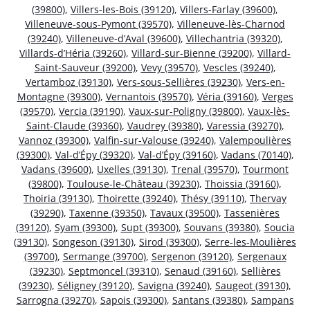
(39800)
,
Villers-les-Bois (39120)
,
Villers-Farlay (39600)
,
Villeneuve-sous-Pymont (39570)
,
Villeneuve-lès-Charnod
(39240)
,
Villeneuve-d’Aval (39600)
,
Villechantria (39320)
,
Villards-d’Héria (39260)
,
Villard-sur-Bienne (39200)
,
Villard-
Saint-Sauveur (39200)
,
Vevy (39570)
,
Vescles (39240)
,
Vertamboz (39130)
,
Vers-sous-Sellières (39230)
,
Vers-en-
Montagne (39300)
,
Vernantois (39570)
,
Véria (39160)
,
Verges
(39570)
,
Vercia (39190)
,
Vaux-sur-Poligny (39800)
,
Vaux-lès-
Saint-Claude (39360)
,
Vaudrey (39380)
,
Varessia (39270)
,
Vannoz (39300)
,
Valfin-sur-Valouse (39240)
,
Valempoulières
(39300)
,
Val-d’Épy (39320)
,
Val-d’Épy (39160)
,
Vadans (70140)
,
Vadans (39600)
,
Uxelles (39130)
,
Trenal (39570)
,
Tourmont
(39800)
,
Toulouse-le-Château (39230)
,
Thoissia (39160)
,
Thoiria (39130)
,
Thoirette (39240)
,
Thésy (39110)
,
Thervay
(39290)
,
Taxenne (39350)
,
Tavaux (39500)
,
Tassenières
(39120)
,
Syam (39300)
,
Supt (39300)
,
Souvans (39380)
,
Soucia
(39130)
,
Songeson (39130)
,
Sirod (39300)
,
Serre-les-Moulières
(39700)
,
Sermange (39700)
,
Sergenon (39120)
,
Sergenaux
(39230)
,
Septmoncel (39310)
,
Senaud (39160)
,
Sellières
(39230)
,
Séligney (39120)
,
Savigna (39240)
,
Saugeot (39130)
,
Sarrogna (39270)
,
Sapois (39300)
,
Santans (39380)
,
Sampans