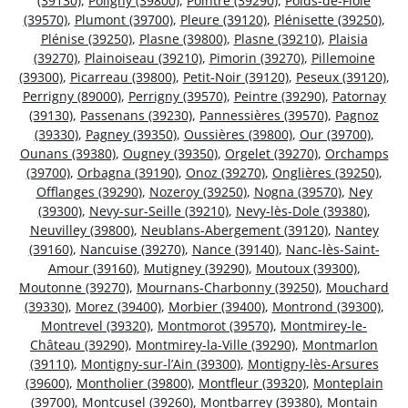
(39130)
,
Poligny (39800)
,
Pointre (39290)
,
Poids-de-Fiole
(39570)
,
Plumont (39700)
,
Pleure (39120)
,
Plénisette (39250)
,
Plénise (39250)
,
Plasne (39800)
,
Plasne (39210)
,
Plaisia
(39270)
,
Plainoiseau (39210)
,
Pimorin (39270)
,
Pillemoine
(39300)
,
Picarreau (39800)
,
Petit-Noir (39120)
,
Peseux (39120)
,
Perrigny (89000)
,
Perrigny (39570)
,
Peintre (39290)
,
Patornay
(39130)
,
Passenans (39230)
,
Pannessières (39570)
,
Pagnoz
(39330)
,
Pagney (39350)
,
Oussières (39800)
,
Our (39700)
,
Ounans (39380)
,
Ougney (39350)
,
Orgelet (39270)
,
Orchamps
(39700)
,
Orbagna (39190)
,
Onoz (39270)
,
Onglières (39250)
,
Offlanges (39290)
,
Nozeroy (39250)
,
Nogna (39570)
,
Ney
(39300)
,
Nevy-sur-Seille (39210)
,
Nevy-lès-Dole (39380)
,
Neuvilley (39800)
,
Neublans-Abergement (39120)
,
Nantey
(39160)
,
Nancuise (39270)
,
Nance (39140)
,
Nanc-lès-Saint-
Amour (39160)
,
Mutigney (39290)
,
Moutoux (39300)
,
Moutonne (39270)
,
Mournans-Charbonny (39250)
,
Mouchard
(39330)
,
Morez (39400)
,
Morbier (39400)
,
Montrond (39300)
,
Montrevel (39320)
,
Montmorot (39570)
,
Montmirey-le-
Château (39290)
,
Montmirey-la-Ville (39290)
,
Montmarlon
(39110)
,
Montigny-sur-l’Ain (39300)
,
Montigny-lès-Arsures
(39600)
,
Montholier (39800)
,
Montfleur (39320)
,
Monteplain
(39700)
,
Montcusel (39260)
,
Montbarrey (39380)
,
Montain