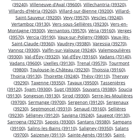
(39240)
,
Villeneuve-d’Aval (39600)
,
Villechantria (39320)
,
Villards-d’Héria (39260)
,
Villard-sur-Bienne (39200)
,
Villard-
Saint-Sauveur (39200)
,
Vevy (39570)
,
Vescles (39240)
,
Vertamboz (39130)
,
Vers-sous-Sellières (39230)
,
Vers-en-
Montagne (39300)
,
Vernantois (39570)
,
Véria (39160)
,
Verges
(39570)
,
Vercia (39190)
,
Vaux-sur-Poligny (39800)
,
Vaux-lès-
Saint-Claude (39360)
,
Vaudrey (39380)
,
Varessia (39270)
,
Vannoz (39300)
,
Valfin-sur-Valouse (39240)
,
Valempoulières
(39300)
,
Val-d’Épy (39320)
,
Val-d’Épy (39160)
,
Vadans (70140)
,
Vadans (39600)
,
Uxelles (39130)
,
Trenal (39570)
,
Tourmont
(39800)
,
Toulouse-le-Château (39230)
,
Thoissia (39160)
,
Thoiria (39130)
,
Thoirette (39240)
,
Thésy (39110)
,
Thervay
(39290)
,
Taxenne (39350)
,
Tavaux (39500)
,
Tassenières
(39120)
,
Syam (39300)
,
Supt (39300)
,
Souvans (39380)
,
Soucia
(39130)
,
Songeson (39130)
,
Sirod (39300)
,
Serre-les-Moulières
(39700)
,
Sermange (39700)
,
Sergenon (39120)
,
Sergenaux
(39230)
,
Septmoncel (39310)
,
Senaud (39160)
,
Sellières
(39230)
,
Séligney (39120)
,
Savigna (39240)
,
Saugeot (39130)
,
Sarrogna (39270)
,
Sapois (39300)
,
Santans (39380)
,
Sampans
(39100)
,
Salins-les-Bains (39110)
,
Saligney (39350)
,
Salans
(39700)
,
Saizenay (39110)
,
Sainte-Agnès (39190)
,
Saint-