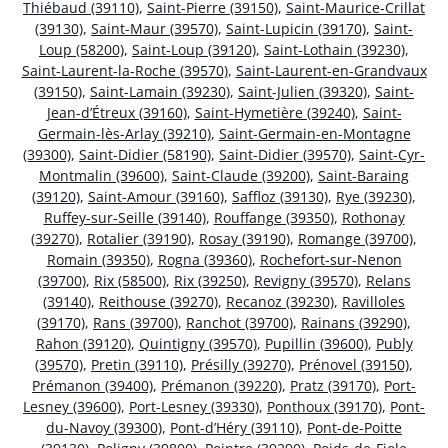
Thiébaud (39110)
,
Saint-Pierre (39150)
,
Saint-Maurice-Crillat
(39130)
,
Saint-Maur (39570)
,
Saint-Lupicin (39170)
,
Saint-
Loup (58200)
,
Saint-Loup (39120)
,
Saint-Lothain (39230)
,
Saint-Laurent-la-Roche (39570)
,
Saint-Laurent-en-Grandvaux
(39150)
,
Saint-Lamain (39230)
,
Saint-Julien (39320)
,
Saint-
Jean-d’Étreux (39160)
,
Saint-Hymetière (39240)
,
Saint-
Germain-lès-Arlay (39210)
,
Saint-Germain-en-Montagne
(39300)
,
Saint-Didier (58190)
,
Saint-Didier (39570)
,
Saint-Cyr-
Montmalin (39600)
,
Saint-Claude (39200)
,
Saint-Baraing
(39120)
,
Saint-Amour (39160)
,
Saffloz (39130)
,
Rye (39230)
,
Ruffey-sur-Seille (39140)
,
Rouffange (39350)
,
Rothonay
(39270)
,
Rotalier (39190)
,
Rosay (39190)
,
Romange (39700)
,
Romain (39350)
,
Rogna (39360)
,
Rochefort-sur-Nenon
(39700)
,
Rix (58500)
,
Rix (39250)
,
Revigny (39570)
,
Relans
(39140)
,
Reithouse (39270)
,
Recanoz (39230)
,
Ravilloles
(39170)
,
Rans (39700)
,
Ranchot (39700)
,
Rainans (39290)
,
Rahon (39120)
,
Quintigny (39570)
,
Pupillin (39600)
,
Publy
(39570)
,
Pretin (39110)
,
Présilly (39270)
,
Prénovel (39150)
,
Prémanon (39400)
,
Prémanon (39220)
,
Pratz (39170)
,
Port-
Lesney (39600)
,
Port-Lesney (39330)
,
Ponthoux (39170)
,
Pont-
du-Navoy (39300)
,
Pont-d’Héry (39110)
,
Pont-de-Poitte