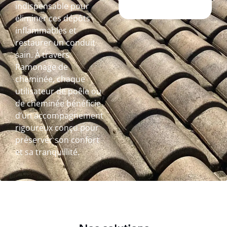
indispensable pour
éliminer ces dépôts
inflammables et
restaurer un conduit
sain. À travers
Ramonage de
cheminée, chaque
utilisateur de poêle ou
de cheminée bénéficie
d’un accompagnement
rigoureux conçu pour
préserver son confort
et sa tranquillité.