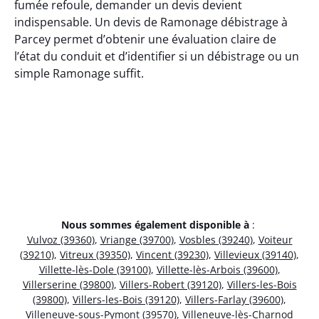
fumée refoule, demander un devis devient
indispensable. Un devis de Ramonage débistrage à
Parcey permet d’obtenir une évaluation claire de
l’état du conduit et d’identifier si un débistrage ou un
simple Ramonage suffit.
Nous sommes également disponible à
:
Vulvoz (39360)
,
Vriange (39700)
,
Vosbles (39240)
,
Voiteur
(39210)
,
Vitreux (39350)
,
Vincent (39230)
,
Villevieux (39140)
,
Villette-lès-Dole (39100)
,
Villette-lès-Arbois (39600)
,
Villerserine (39800)
,
Villers-Robert (39120)
,
Villers-les-Bois
(39800)
,
Villers-les-Bois (39120)
,
Villers-Farlay (39600)
,
Villeneuve-sous-Pymont (39570)
,
Villeneuve-lès-Charnod