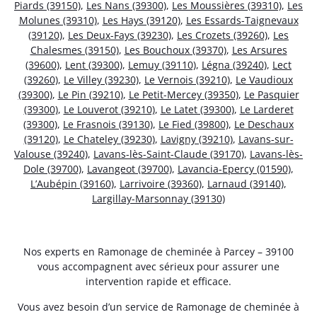
Piards (39150)
,
Les Nans (39300)
,
Les Moussières (39310)
,
Les
Molunes (39310)
,
Les Hays (39120)
,
Les Essards-Taignevaux
(39120)
,
Les Deux-Fays (39230)
,
Les Crozets (39260)
,
Les
Chalesmes (39150)
,
Les Bouchoux (39370)
,
Les Arsures
(39600)
,
Lent (39300)
,
Lemuy (39110)
,
Légna (39240)
,
Lect
(39260)
,
Le Villey (39230)
,
Le Vernois (39210)
,
Le Vaudioux
(39300)
,
Le Pin (39210)
,
Le Petit-Mercey (39350)
,
Le Pasquier
(39300)
,
Le Louverot (39210)
,
Le Latet (39300)
,
Le Larderet
(39300)
,
Le Frasnois (39130)
,
Le Fied (39800)
,
Le Deschaux
(39120)
,
Le Chateley (39230)
,
Lavigny (39210)
,
Lavans-sur-
Valouse (39240)
,
Lavans-lès-Saint-Claude (39170)
,
Lavans-lès-
Dole (39700)
,
Lavangeot (39700)
,
Lavancia-Epercy (01590)
,
L’Aubépin (39160)
,
Larrivoire (39360)
,
Larnaud (39140)
,
Largillay-Marsonnay (39130)
Nos experts en Ramonage de cheminée à Parcey – 39100
vous accompagnent avec sérieux pour assurer une
intervention rapide et efficace.
Vous avez besoin d’un service de Ramonage de cheminée à