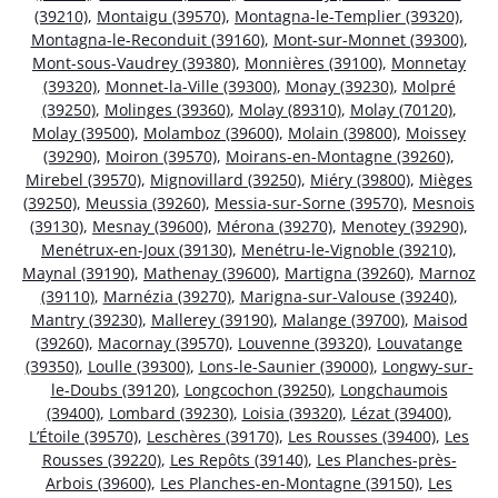
(39210)
,
Montaigu (39570)
,
Montagna-le-Templier (39320)
,
Montagna-le-Reconduit (39160)
,
Mont-sur-Monnet (39300)
,
Mont-sous-Vaudrey (39380)
,
Monnières (39100)
,
Monnetay
(39320)
,
Monnet-la-Ville (39300)
,
Monay (39230)
,
Molpré
(39250)
,
Molinges (39360)
,
Molay (89310)
,
Molay (70120)
,
Molay (39500)
,
Molamboz (39600)
,
Molain (39800)
,
Moissey
(39290)
,
Moiron (39570)
,
Moirans-en-Montagne (39260)
,
Mirebel (39570)
,
Mignovillard (39250)
,
Miéry (39800)
,
Mièges
(39250)
,
Meussia (39260)
,
Messia-sur-Sorne (39570)
,
Mesnois
(39130)
,
Mesnay (39600)
,
Mérona (39270)
,
Menotey (39290)
,
Menétrux-en-Joux (39130)
,
Menétru-le-Vignoble (39210)
,
Maynal (39190)
,
Mathenay (39600)
,
Martigna (39260)
,
Marnoz
(39110)
,
Marnézia (39270)
,
Marigna-sur-Valouse (39240)
,
Mantry (39230)
,
Mallerey (39190)
,
Malange (39700)
,
Maisod
(39260)
,
Macornay (39570)
,
Louvenne (39320)
,
Louvatange
(39350)
,
Loulle (39300)
,
Lons-le-Saunier (39000)
,
Longwy-sur-
le-Doubs (39120)
,
Longcochon (39250)
,
Longchaumois
(39400)
,
Lombard (39230)
,
Loisia (39320)
,
Lézat (39400)
,
L’Étoile (39570)
,
Leschères (39170)
,
Les Rousses (39400)
,
Les
Rousses (39220)
,
Les Repôts (39140)
,
Les Planches-près-
Arbois (39600)
,
Les Planches-en-Montagne (39150)
,
Les