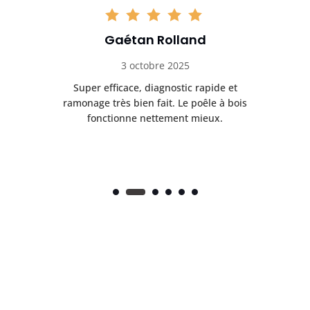
Gaétan Rolland
3 octobre 2025
tre
Super efficace, diagnostic rapide et
Le
t
ramonage très bien fait. Le poêle à bois
ét
fonctionne nettement mieux.