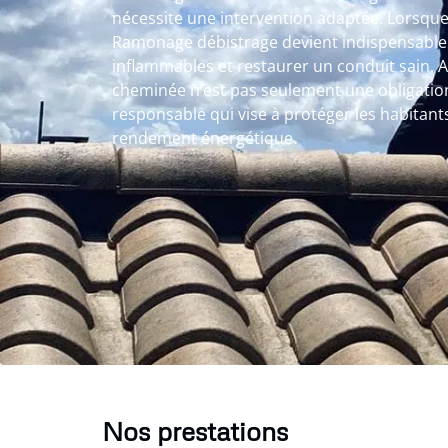
nécessite une intervention adaptée. Lorsque le
Ramonage débistrage devient indispensable 
inflammables et restaurer un conduit sain.
cheminée n’est pas seulement une obligatio
responsable qui vise à protéger les habitant
rendement énergétique.
Nos prestations