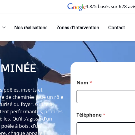
4.8/5 basés sur 628 avi
Nos réalisations
Zones d’intervention
Contact
EMINÉE
Nom
*
poêles, inserts et
ge de cheminée joue un rôle
curisé du foyer. Grâce à
stent performantes, propres
Téléphone
*
les. Qu’il s’agisse d’un
oêle à bois, d’un
re, chaque appareil