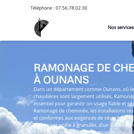
Téléphone :
07.56.78.02.30
Nos services
RAMONAGE DE CH
À OUNANS
Dans un département comme Ounans, où les 
chaudières sont largement utilisés, Ramona
essentiel pour garantir un usage fiable et sé
Ramonage de cheminée, les installations re
et conformes aux exigences de sécurité actuel
Ramonage poêle à granulés, d’un Ramonage p
Ramonage insert ou d’un Ramonage chaudiè