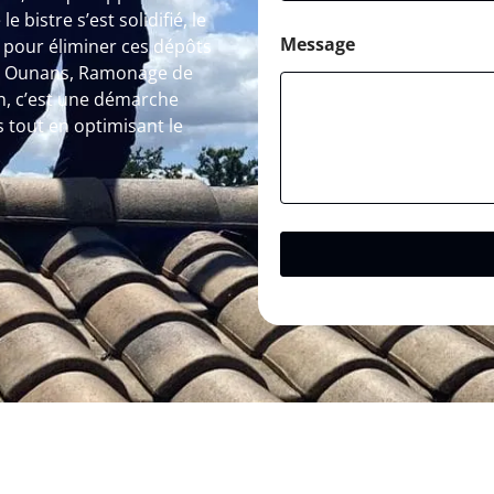
 bistre s’est solidifié, le
Message
pour éliminer ces dépôts
 A Ounans, Ramonage de
n, c’est une démarche
s tout en optimisant le