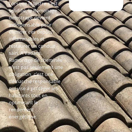
Lorsque le bistre s’est
solidifié, le Ramonage
débistrage devient
indispensable pour
éliminer ces dépôts
inflammables et
restaurer un conduit
sain. A Vadans,
Ramonage de cheminée
n’est pas seulement une
obligation, c’est une
démarche responsable
qui vise à protéger les
habitants tout en
optimisant le
rendement
énergétique.