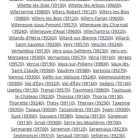
Villette-lès-Dole (39100)
,
Villette-lès-Arbois (39600)
,
Villerserine (39800)
,
Villers-Robert (39120)
,
Villers-les-Bois
(39800)
,
Villers-les-Bois (39120)
,
Villers-Farlay (39600)
,
Villeneuve-sous-Pymont (39570)
,
Villeneuve-lès-Charnod
(39240)
,
Villeneuve-d’Aval (39600)
,
Villechantria (39320)
,
Villards-d’Héria (39260)
,
Villard-sur-Bienne (39200)
,
Villard-
Saint-Sauveur (39200)
,
Vevy (39570)
,
Vescles (39240)
,
Vertamboz (39130)
,
Vers-sous-Sellières (39230)
,
Vers-en-
Montagne (39300)
,
Vernantois (39570)
,
Véria (39160)
,
Verges
(39570)
,
Vercia (39190)
,
Vaux-sur-Poligny (39800)
,
Vaux-lès-
Saint-Claude (39360)
,
Vaudrey (39380)
,
Varessia (39270)
,
Vannoz (39300)
,
Valfin-sur-Valouse (39240)
,
Valempoulières
(39300)
,
Val-d’Épy (39320)
,
Val-d’Épy (39160)
,
Vadans (70140)
,
Uxelles (39130)
,
Trenal (39570)
,
Tourmont (39800)
,
Toulouse-
le-Château (39230)
,
Thoissia (39160)
,
Thoiria (39130)
,
Thoirette (39240)
,
Thésy (39110)
,
Thervay (39290)
,
Taxenne
(39350)
,
Tavaux (39500)
,
Tassenières (39120)
,
Syam (39300)
,
Supt (39300)
,
Souvans (39380)
,
Soucia (39130)
,
Songeson
(39130)
,
Sirod (39300)
,
Serre-les-Moulières (39700)
,
Sermange (39700)
,
Sergenon (39120)
,
Sergenaux (39230)
,
Septmoncel (39310)
,
Senaud (39160)
,
Sellières (39230)
,