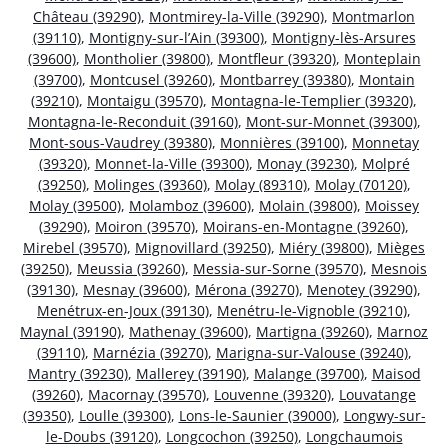
Château (39290)
,
Montmirey-la-Ville (39290)
,
Montmarlon
(39110)
,
Montigny-sur-l’Ain (39300)
,
Montigny-lès-Arsures
(39600)
,
Montholier (39800)
,
Montfleur (39320)
,
Monteplain
(39700)
,
Montcusel (39260)
,
Montbarrey (39380)
,
Montain
(39210)
,
Montaigu (39570)
,
Montagna-le-Templier (39320)
,
Montagna-le-Reconduit (39160)
,
Mont-sur-Monnet (39300)
,
Mont-sous-Vaudrey (39380)
,
Monnières (39100)
,
Monnetay
(39320)
,
Monnet-la-Ville (39300)
,
Monay (39230)
,
Molpré
(39250)
,
Molinges (39360)
,
Molay (89310)
,
Molay (70120)
,
Molay (39500)
,
Molamboz (39600)
,
Molain (39800)
,
Moissey
(39290)
,
Moiron (39570)
,
Moirans-en-Montagne (39260)
,
Mirebel (39570)
,
Mignovillard (39250)
,
Miéry (39800)
,
Mièges
(39250)
,
Meussia (39260)
,
Messia-sur-Sorne (39570)
,
Mesnois
(39130)
,
Mesnay (39600)
,
Mérona (39270)
,
Menotey (39290)
,
Menétrux-en-Joux (39130)
,
Menétru-le-Vignoble (39210)
,
Maynal (39190)
,
Mathenay (39600)
,
Martigna (39260)
,
Marnoz
(39110)
,
Marnézia (39270)
,
Marigna-sur-Valouse (39240)
,
Mantry (39230)
,
Mallerey (39190)
,
Malange (39700)
,
Maisod
(39260)
,
Macornay (39570)
,
Louvenne (39320)
,
Louvatange
(39350)
,
Loulle (39300)
,
Lons-le-Saunier (39000)
,
Longwy-sur-
le-Doubs (39120)
,
Longcochon (39250)
,
Longchaumois