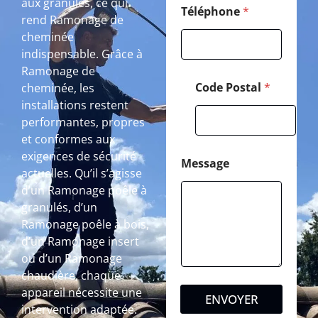
aux granulés, ce qui
Téléphone
*
rend Ramonage de
cheminée
indispensable. Grâce à
Ramonage de
Code Postal
*
cheminée, les
installations restent
performantes, propres
et conformes aux
exigences de sécurité
Message
actuelles. Qu’il s’agisse
d’un Ramonage poêle à
granulés, d’un
Ramonage poêle à bois,
d’un Ramonage insert
ou d’un Ramonage
chaudière, chaque
appareil nécessite une
ENVOYER
intervention adaptée.