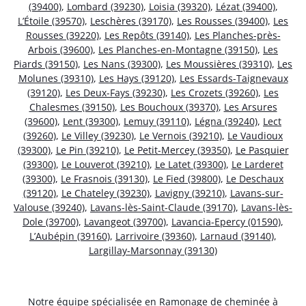
(39400)
,
Lombard (39230)
,
Loisia (39320)
,
Lézat (39400)
,
L’Étoile (39570)
,
Leschères (39170)
,
Les Rousses (39400)
,
Les
Rousses (39220)
,
Les Repôts (39140)
,
Les Planches-près-
Arbois (39600)
,
Les Planches-en-Montagne (39150)
,
Les
Piards (39150)
,
Les Nans (39300)
,
Les Moussières (39310)
,
Les
Molunes (39310)
,
Les Hays (39120)
,
Les Essards-Taignevaux
(39120)
,
Les Deux-Fays (39230)
,
Les Crozets (39260)
,
Les
Chalesmes (39150)
,
Les Bouchoux (39370)
,
Les Arsures
(39600)
,
Lent (39300)
,
Lemuy (39110)
,
Légna (39240)
,
Lect
(39260)
,
Le Villey (39230)
,
Le Vernois (39210)
,
Le Vaudioux
(39300)
,
Le Pin (39210)
,
Le Petit-Mercey (39350)
,
Le Pasquier
(39300)
,
Le Louverot (39210)
,
Le Latet (39300)
,
Le Larderet
(39300)
,
Le Frasnois (39130)
,
Le Fied (39800)
,
Le Deschaux
(39120)
,
Le Chateley (39230)
,
Lavigny (39210)
,
Lavans-sur-
Valouse (39240)
,
Lavans-lès-Saint-Claude (39170)
,
Lavans-lès-
Dole (39700)
,
Lavangeot (39700)
,
Lavancia-Epercy (01590)
,
L’Aubépin (39160)
,
Larrivoire (39360)
,
Larnaud (39140)
,
Largillay-Marsonnay (39130)
Notre équipe spécialisée en Ramonage de cheminée à