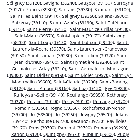
Séligney (39120)
,
Savigna (39240)
,
Saugeot (39130)
,
Sarrogna
(39270)
,
Sapois (39300)
,
Santans (39380)
,
Sampans (39100)
,
Salins-les-Bains (39110)
,
Saligney (39350)
,
Salans (39700)
,
Saizenay (39110)
,
Sainte-Agnès (39190)
,
Saint-Thiébaud
(39110)
,
Saint-Pierre (39150)
,
Saint-Maurice-Crillat (39130)
,
Saint-Maur (39570)
,
Saint-Lupicin (39170)
,
Saint-Loup
(58200)
,
Saint-Loup (39120)
,
Saint-Lothain (39230)
,
Saint-
Laurent-la-Roche (39570)
,
Saint-Laurent-en-Grandvaux
(39150)
,
Saint-Lamain (39230)
,
Saint-Julien (39320)
,
Saint-
Jean-d’Étreux (39160)
,
Saint-Hymetière (39240)
,
Saint-
Germain-lès-Arlay (39210)
,
Saint-Germain-en-Montagne
(39300)
,
Saint-Didier (58190)
,
Saint-Didier (39570)
,
Saint-Cyr-
Montmalin (39600)
,
Saint-Claude (39200)
,
Saint-Baraing
(39120)
,
Saint-Amour (39160)
,
Saffloz (39130)
,
Rye (39230)
,
Ruffey-sur-Seille (39140)
,
Rouffange (39350)
,
Rothonay
(39270)
,
Rotalier (39190)
,
Rosay (39190)
,
Romange (39700)
,
Romain (39350)
,
Rogna (39360)
,
Rochefort-sur-Nenon
(39700)
,
Rix (58500)
,
Rix (39250)
,
Revigny (39570)
,
Relans
(39140)
,
Reithouse (39270)
,
Recanoz (39230)
,
Ravilloles
(39170)
,
Rans (39700)
,
Ranchot (39700)
,
Rainans (39290)
,
Rahon (39120)
,
Quintigny (39570)
,
Pupillin (39600)
,
Publy