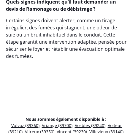
Quels signes indiquent qu’il faut demander un
devis de Ramonage ou de débistrage ?
Certains signes doivent alerter, comme un tirage
irrégulier, des fumées qui stagnent, une odeur de
suie ou un bruit inhabituel dans le conduit. Cette
étape garantit une intervention adaptée, pensée pour
sécuriser le foyer et rétablir une évacuation optimale
des fumées.
Nous sommes également disponible à
:
Vulvoz (39360)
,
Vriange (39700)
,
Vosbles (39240)
,
Voiteur
(39210)
,
Vitreux (39350)
,
Vincent (39230)
,
Villevieux (39140)
,