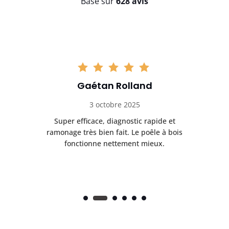
Basé sur
628 avis
Gaétan Rolland
3 octobre 2025
tre
Super efficace, diagnostic rapide et
Le
t
ramonage très bien fait. Le poêle à bois
ét
fonctionne nettement mieux.