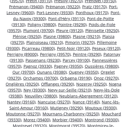
(39570)
,
Pretin (39110)
,
Présilly (39270)
,
Prénovel (39150)
,
Prémanon (39400)
,
Prémanon (39220)
,
Pratz (39170)
,
Port-
Lesney (39600)
,
Port-Lesney (39330)
,
Ponthoux (39170)
,
Pont-
du-Navoy (39300)
,
Pont-d’Héry (39110)
,
Pont-de-Poitte
(39130)
,
Poligny (39800)
,
Pointre (39290)
,
Poids-de-Fiole
(39570)
,
Plumont (39700)
,
Pleure (39120)
,
Plénisette (39250)
,
Plénise (39250)
,
Plasne (39800)
,
Plasne (39210)
,
Plaisia
(39270)
,
Plainoiseau (39210)
,
Pimorin (39270)
,
Pillemoine
(39300)
,
Picarreau (39800)
,
Petit-Noir (39120)
,
Peseux (39120)
,
Perrigny (89000)
,
Perrigny (39570)
,
Peintre (39290)
,
Patornay
(39130)
,
Passenans (39230)
,
Parcey (39100)
,
Pannessières
(39570)
,
Pagnoz (39330)
,
Pagney (39350)
,
Oussières (39800)
,
Our (39700)
,
Ounans (39380)
,
Ougney (39350)
,
Orgelet
(39270)
,
Orchamps (39700)
,
Orbagna (39190)
,
Onoz (39270)
,
Onglières (39250)
,
Offlanges (39290)
,
Nozeroy (39250)
,
Nogna
(39570)
,
Ney (39300)
,
Nevy-sur-Seille (39210)
,
Nevy-lès-Dole
(39380)
,
Neuvilley (39800)
,
Neublans-Abergement (39120)
,
Nantey (39160)
,
Nancuise (39270)
,
Nance (39140)
,
Nanc-lès-
Saint-Amour (39160)
,
Mutigney (39290)
,
Moutoux (39300)
,
Moutonne (39270)
,
Mournans-Charbonny (39250)
,
Mouchard
(39330)
,
Morez (39400)
,
Morbier (39400)
,
Montrond (39300)
,
Montrevel (39320)
,
Montmorot (39570)
,
Montmirey-le-