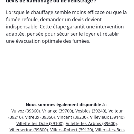
devis de Ramonage ou de débistrage ?
Lorsque le chauffage semble moins efficace ou que la
fumée refoule, demander un devis devient
indispensable. Cette étape garantit une intervention
adaptée, pensée pour sécuriser le foyer et rétablir
une évacuation optimale des fumées.
Nous sommes également disponible à
:
Vulvoz (39360)
,
Vriange (39700)
,
Vosbles (39240)
,
Voiteur
(39210)
,
Vitreux (39350)
,
Vincent (39230)
,
Villevieux (39140)
,
Villette-lès-Dole (39100)
,
Villette-lès-Arbois (39600)
,
Villerserine (39800)
,
Villers-Robert (39120)
,
Villers-les-Bois