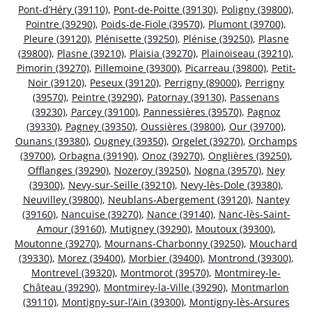
Pont-d’Héry (39110)
,
Pont-de-Poitte (39130)
,
Poligny (39800)
,
Pointre (39290)
,
Poids-de-Fiole (39570)
,
Plumont (39700)
,
Pleure (39120)
,
Plénisette (39250)
,
Plénise (39250)
,
Plasne
(39800)
,
Plasne (39210)
,
Plaisia (39270)
,
Plainoiseau (39210)
,
Pimorin (39270)
,
Pillemoine (39300)
,
Picarreau (39800)
,
Petit-
Noir (39120)
,
Peseux (39120)
,
Perrigny (89000)
,
Perrigny
(39570)
,
Peintre (39290)
,
Patornay (39130)
,
Passenans
(39230)
,
Parcey (39100)
,
Pannessières (39570)
,
Pagnoz
(39330)
,
Pagney (39350)
,
Oussières (39800)
,
Our (39700)
,
Ounans (39380)
,
Ougney (39350)
,
Orgelet (39270)
,
Orchamps
(39700)
,
Orbagna (39190)
,
Onoz (39270)
,
Onglières (39250)
,
Offlanges (39290)
,
Nozeroy (39250)
,
Nogna (39570)
,
Ney
(39300)
,
Nevy-sur-Seille (39210)
,
Nevy-lès-Dole (39380)
,
Neuvilley (39800)
,
Neublans-Abergement (39120)
,
Nantey
(39160)
,
Nancuise (39270)
,
Nance (39140)
,
Nanc-lès-Saint-
Amour (39160)
,
Mutigney (39290)
,
Moutoux (39300)
,
Moutonne (39270)
,
Mournans-Charbonny (39250)
,
Mouchard
(39330)
,
Morez (39400)
,
Morbier (39400)
,
Montrond (39300)
,
Montrevel (39320)
,
Montmorot (39570)
,
Montmirey-le-
Château (39290)
,
Montmirey-la-Ville (39290)
,
Montmarlon
(39110)
,
Montigny-sur-l’Ain (39300)
,
Montigny-lès-Arsures