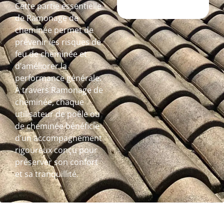
Cette partie essentielle
de Ramonage de
cheminée permet de
prévenir les risques de
feu de cheminée et
d’améliorer la
performance générale.
À travers Ramonage de
cheminée, chaque
utilisateur de poêle ou
de cheminée bénéficie
d’un accompagnement
rigoureux conçu pour
préserver son confort
et sa tranquillité.