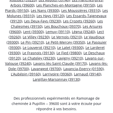
Arbois (39600)
,
Les Planches-en-Montagne (39150)
,
Les
Piards (39150)
,
Les Nans (39300)
,
Les Moussières (39310)
,
Les
Molunes (39310)
,
Les Hays (39120)
,
Les Essards-Taignevaux
(39120)
,
Les Deux-Fays (39230)
,
Les Crozets (39260)
,
Les
Chalesmes (39150)
,
Les Bouchoux (39370)
,
Les Arsures
(39600)
,
Lent (39300)
,
Lemuy (39110)
,
Légna (39240)
,
Lect
(39260)
,
Le Villey (39230)
,
Le Vernois (39210)
,
Le Vaudioux
(39300)
,
Le Pin (39210)
,
Le Petit-Mercey (39350)
,
Le Pasquier
(39300)
,
Le Louverot (39210)
,
Le Latet (39300)
,
Le Larderet
(39300)
,
Le Frasnois (39130)
,
Le Fied (39800)
,
Le Deschaux
(39120)
,
Le Chateley (39230)
,
Lavigny (39210)
,
Lavans-sur-
Valouse (39240)
,
Lavans-lès-Saint-Claude (39170)
,
Lavans-lès-
Dole (39700)
,
Lavangeot (39700)
,
Lavancia-Epercy (01590)
,
L’Aubépin (39160)
,
Larrivoire (39360)
,
Larnaud (39140)
,
Largillay-Marsonnay (39130)
Des professionnels expérimentés en Ramonage de
cheminée à Pupillin – 39600 sont à votre écoute pour
répondre à vos besoins.