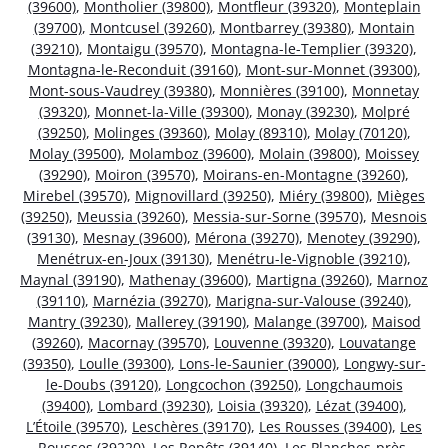
(39600)
,
Montholier (39800)
,
Montfleur (39320)
,
Monteplain
(39700)
,
Montcusel (39260)
,
Montbarrey (39380)
,
Montain
(39210)
,
Montaigu (39570)
,
Montagna-le-Templier (39320)
,
Montagna-le-Reconduit (39160)
,
Mont-sur-Monnet (39300)
,
Mont-sous-Vaudrey (39380)
,
Monnières (39100)
,
Monnetay
(39320)
,
Monnet-la-Ville (39300)
,
Monay (39230)
,
Molpré
(39250)
,
Molinges (39360)
,
Molay (89310)
,
Molay (70120)
,
Molay (39500)
,
Molamboz (39600)
,
Molain (39800)
,
Moissey
(39290)
,
Moiron (39570)
,
Moirans-en-Montagne (39260)
,
Mirebel (39570)
,
Mignovillard (39250)
,
Miéry (39800)
,
Mièges
(39250)
,
Meussia (39260)
,
Messia-sur-Sorne (39570)
,
Mesnois
(39130)
,
Mesnay (39600)
,
Mérona (39270)
,
Menotey (39290)
,
Menétrux-en-Joux (39130)
,
Menétru-le-Vignoble (39210)
,
Maynal (39190)
,
Mathenay (39600)
,
Martigna (39260)
,
Marnoz
(39110)
,
Marnézia (39270)
,
Marigna-sur-Valouse (39240)
,
Mantry (39230)
,
Mallerey (39190)
,
Malange (39700)
,
Maisod
(39260)
,
Macornay (39570)
,
Louvenne (39320)
,
Louvatange
(39350)
,
Loulle (39300)
,
Lons-le-Saunier (39000)
,
Longwy-sur-
le-Doubs (39120)
,
Longcochon (39250)
,
Longchaumois
(39400)
,
Lombard (39230)
,
Loisia (39320)
,
Lézat (39400)
,
L’Étoile (39570)
,
Leschères (39170)
,
Les Rousses (39400)
,
Les
Rousses (39220)
,
Les Repôts (39140)
,
Les Planches-près-