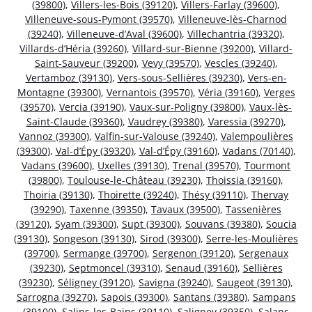
(39800)
,
Villers-les-Bois (39120)
,
Villers-Farlay (39600)
,
Villeneuve-sous-Pymont (39570)
,
Villeneuve-lès-Charnod
(39240)
,
Villeneuve-d’Aval (39600)
,
Villechantria (39320)
,
Villards-d’Héria (39260)
,
Villard-sur-Bienne (39200)
,
Villard-
Saint-Sauveur (39200)
,
Vevy (39570)
,
Vescles (39240)
,
Vertamboz (39130)
,
Vers-sous-Sellières (39230)
,
Vers-en-
Montagne (39300)
,
Vernantois (39570)
,
Véria (39160)
,
Verges
(39570)
,
Vercia (39190)
,
Vaux-sur-Poligny (39800)
,
Vaux-lès-
Saint-Claude (39360)
,
Vaudrey (39380)
,
Varessia (39270)
,
Vannoz (39300)
,
Valfin-sur-Valouse (39240)
,
Valempoulières
(39300)
,
Val-d’Épy (39320)
,
Val-d’Épy (39160)
,
Vadans (70140)
,
Vadans (39600)
,
Uxelles (39130)
,
Trenal (39570)
,
Tourmont
(39800)
,
Toulouse-le-Château (39230)
,
Thoissia (39160)
,
Thoiria (39130)
,
Thoirette (39240)
,
Thésy (39110)
,
Thervay
(39290)
,
Taxenne (39350)
,
Tavaux (39500)
,
Tassenières
(39120)
,
Syam (39300)
,
Supt (39300)
,
Souvans (39380)
,
Soucia
(39130)
,
Songeson (39130)
,
Sirod (39300)
,
Serre-les-Moulières
(39700)
,
Sermange (39700)
,
Sergenon (39120)
,
Sergenaux
(39230)
,
Septmoncel (39310)
,
Senaud (39160)
,
Sellières
(39230)
,
Séligney (39120)
,
Savigna (39240)
,
Saugeot (39130)
,
Sarrogna (39270)
,
Sapois (39300)
,
Santans (39380)
,
Sampans
(39100)
,
Salins-les-Bains (39110)
,
Saligney (39350)
,
Salans