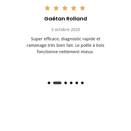
Gaétan Rolland
3 octobre 2025
tre
Super efficace, diagnostic rapide et
Le
t
ramonage très bien fait. Le poêle à bois
ét
fonctionne nettement mieux.