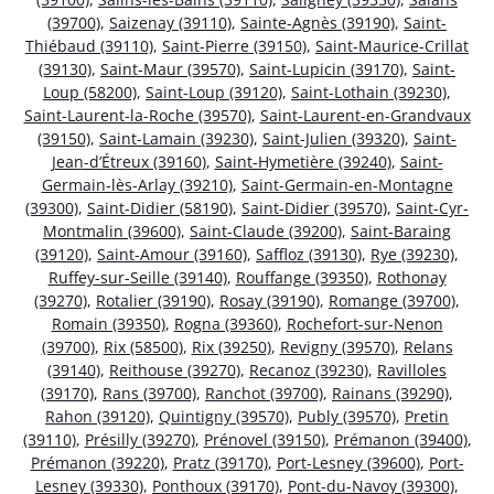
(39700)
,
Saizenay (39110)
,
Sainte-Agnès (39190)
,
Saint-
Thiébaud (39110)
,
Saint-Pierre (39150)
,
Saint-Maurice-Crillat
(39130)
,
Saint-Maur (39570)
,
Saint-Lupicin (39170)
,
Saint-
Loup (58200)
,
Saint-Loup (39120)
,
Saint-Lothain (39230)
,
Saint-Laurent-la-Roche (39570)
,
Saint-Laurent-en-Grandvaux
(39150)
,
Saint-Lamain (39230)
,
Saint-Julien (39320)
,
Saint-
Jean-d’Étreux (39160)
,
Saint-Hymetière (39240)
,
Saint-
Germain-lès-Arlay (39210)
,
Saint-Germain-en-Montagne
(39300)
,
Saint-Didier (58190)
,
Saint-Didier (39570)
,
Saint-Cyr-
Montmalin (39600)
,
Saint-Claude (39200)
,
Saint-Baraing
(39120)
,
Saint-Amour (39160)
,
Saffloz (39130)
,
Rye (39230)
,
Ruffey-sur-Seille (39140)
,
Rouffange (39350)
,
Rothonay
(39270)
,
Rotalier (39190)
,
Rosay (39190)
,
Romange (39700)
,
Romain (39350)
,
Rogna (39360)
,
Rochefort-sur-Nenon
(39700)
,
Rix (58500)
,
Rix (39250)
,
Revigny (39570)
,
Relans
(39140)
,
Reithouse (39270)
,
Recanoz (39230)
,
Ravilloles
(39170)
,
Rans (39700)
,
Ranchot (39700)
,
Rainans (39290)
,
Rahon (39120)
,
Quintigny (39570)
,
Publy (39570)
,
Pretin
(39110)
,
Présilly (39270)
,
Prénovel (39150)
,
Prémanon (39400)
,
Prémanon (39220)
,
Pratz (39170)
,
Port-Lesney (39600)
,
Port-
Lesney (39330)
,
Ponthoux (39170)
,
Pont-du-Navoy (39300)
,