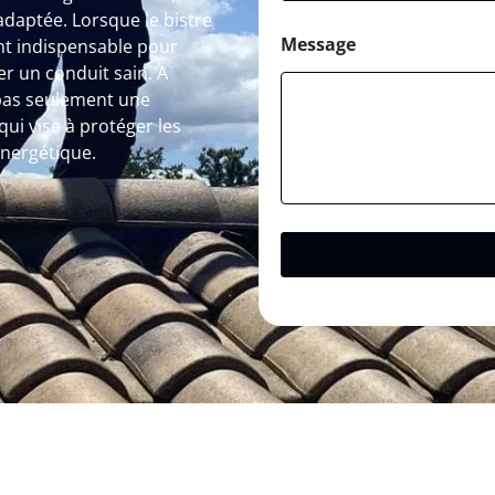
adaptée. Lorsque le bistre
Message
ent indispensable pour
r un conduit sain. A
pas seulement une
ui vise à protéger les
énergétique.