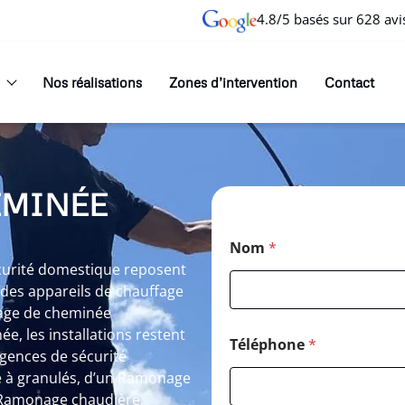
4.8/5 basés sur 628 avi
Nos réalisations
Zones d’intervention
Contact
EMINÉE
Nom
*
sécurité domestique reposent
des appareils de chauffage
nage de cheminée
, les installations restent
Téléphone
*
gences de sécurité
le à granulés, d’un Ramonage
 Ramonage chaudière,