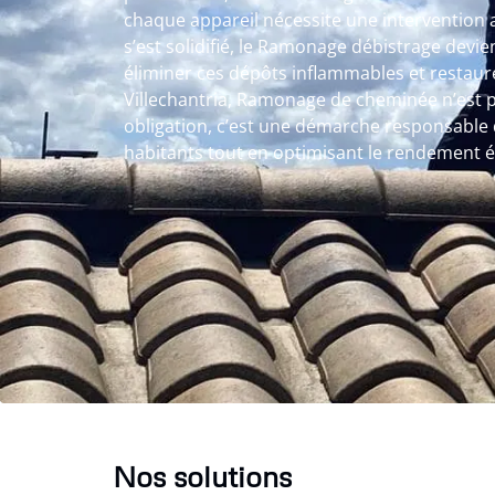
chaque appareil nécessite une intervention 
s’est solidifié, le Ramonage débistrage devi
éliminer ces dépôts inflammables et restaure
Villechantria, Ramonage de cheminée n’est 
obligation, c’est une démarche responsable q
habitants tout en optimisant le rendement 
Nos solutions