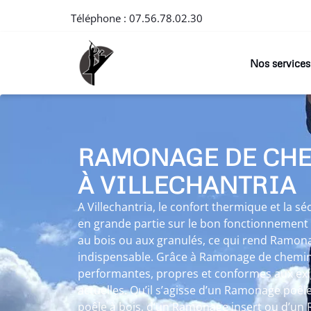
Téléphone :
07.56.78.02.30
Nos services
RAMONAGE DE CH
À VILLECHANTRIA
A Villechantria, le confort thermique et la 
en grande partie sur le bon fonctionnement 
au bois ou aux granulés, ce qui rend Ramo
indispensable. Grâce à Ramonage de cheminée
performantes, propres et conformes aux exi
actuelles. Qu’il s’agisse d’un Ramonage poê
poêle à bois, d’un Ramonage insert ou d’un