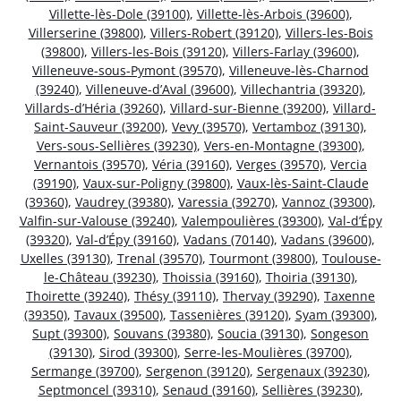
Villette-lès-Dole (39100)
,
Villette-lès-Arbois (39600)
,
Villerserine (39800)
,
Villers-Robert (39120)
,
Villers-les-Bois
(39800)
,
Villers-les-Bois (39120)
,
Villers-Farlay (39600)
,
Villeneuve-sous-Pymont (39570)
,
Villeneuve-lès-Charnod
(39240)
,
Villeneuve-d’Aval (39600)
,
Villechantria (39320)
,
Villards-d’Héria (39260)
,
Villard-sur-Bienne (39200)
,
Villard-
Saint-Sauveur (39200)
,
Vevy (39570)
,
Vertamboz (39130)
,
Vers-sous-Sellières (39230)
,
Vers-en-Montagne (39300)
,
Vernantois (39570)
,
Véria (39160)
,
Verges (39570)
,
Vercia
(39190)
,
Vaux-sur-Poligny (39800)
,
Vaux-lès-Saint-Claude
(39360)
,
Vaudrey (39380)
,
Varessia (39270)
,
Vannoz (39300)
,
Valfin-sur-Valouse (39240)
,
Valempoulières (39300)
,
Val-d’Épy
(39320)
,
Val-d’Épy (39160)
,
Vadans (70140)
,
Vadans (39600)
,
Uxelles (39130)
,
Trenal (39570)
,
Tourmont (39800)
,
Toulouse-
le-Château (39230)
,
Thoissia (39160)
,
Thoiria (39130)
,
Thoirette (39240)
,
Thésy (39110)
,
Thervay (39290)
,
Taxenne
(39350)
,
Tavaux (39500)
,
Tassenières (39120)
,
Syam (39300)
,
Supt (39300)
,
Souvans (39380)
,
Soucia (39130)
,
Songeson
(39130)
,
Sirod (39300)
,
Serre-les-Moulières (39700)
,
Sermange (39700)
,
Sergenon (39120)
,
Sergenaux (39230)
,
Septmoncel (39310)
,
Senaud (39160)
,
Sellières (39230)
,