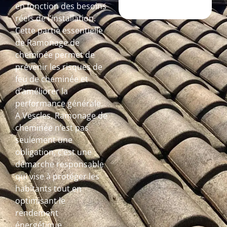
en fonction des besoins
réels de l’installation.
Cette partie essentielle
de Ramonage de
cheminée permet de
prévenir les risques de
feu de cheminée et
d’améliorer la
performance générale.
A Vescles, Ramonage de
cheminée n’est pas
seulement une
obligation, c’est une
démarche responsable
qui vise à protéger les
habitants tout en
optimisant le
rendement
énergétique.