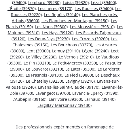
(39400)
,
Lombard (39230)
,
Loisia (39320)
,
Lézat (39400)
,
L’Étoile (39570)
,
Leschères (39170)
,
Les Rousses (39400)
,
Les
Rousses (39220)
,
Les Repôts (39140)
,
Les Planches-près-
Arbois (39600)
,
Les Planches-en-Montagne (39150)
,
Les
Piards (39150)
,
Les Nans (39300)
,
Les Moussières (39310)
,
Les
Molunes (39310)
,
Les Hays (39120)
,
Les Essards-Taignevaux
(39120)
,
Les Deux-Fays (39230)
,
Les Crozets (39260)
,
Les
Chalesmes (39150)
,
Les Bouchoux (39370)
,
Les Arsures
(39600)
,
Lent (39300)
,
Lemuy (39110)
,
Légna (39240)
,
Lect
(39260)
,
Le Villey (39230)
,
Le Vernois (39210)
,
Le Vaudioux
(39300)
,
Le Pin (39210)
,
Le Petit-Mercey (39350)
,
Le Pasquier
(39300)
,
Le Louverot (39210)
,
Le Latet (39300)
,
Le Larderet
(39300)
,
Le Frasnois (39130)
,
Le Fied (39800)
,
Le Deschaux
(39120)
,
Le Chateley (39230)
,
Lavigny (39210)
,
Lavans-sur-
Valouse (39240)
,
Lavans-lès-Saint-Claude (39170)
,
Lavans-lès-
Dole (39700)
,
Lavangeot (39700)
,
Lavancia-Epercy (01590)
,
L’Aubépin (39160)
,
Larrivoire (39360)
,
Larnaud (39140)
,
Largillay-Marsonnay (39130)
Des professionnels expérimentés en Ramonage de