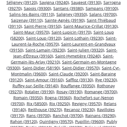
Séligney (39120)
,
Savigna (39240)
,
Saugeot (39130)
,
Sarrogna
(39270)
,
Sapois (39300)
,
Santans (39380)
,
Sampans (39100)
,
Salins-les-Bains (39110)
,
Saligney (39350)
,
Salans (39700)
,
Saizenay (39110)
,
Sainte-Agnès (39190)
,
Saint-Thiébaud
(39110)
,
Saint-Pierre (39150)
,
Saint-Maurice-Crillat (39130)
,
Saint-Maur (39570)
,
Saint-Lupicin (39170)
,
Saint-Loup
(58200)
,
Saint-Loup (39120)
,
Saint-Lothain (39230)
,
Saint-
Laurent-la-Roche (39570)
,
Saint-Laurent-en-Grandvaux
(39150)
,
Saint-Lamain (39230)
,
Saint-Julien (39320)
,
Saint-
Jean-d’Étreux (39160)
,
Saint-Hymetière (39240)
,
Saint-
Germain-lès-Arlay (39210)
,
Saint-Germain-en-Montagne
(39300)
,
Saint-Didier (58190)
,
Saint-Didier (39570)
,
Saint-Cyr-
Montmalin (39600)
,
Saint-Claude (39200)
,
Saint-Baraing
(39120)
,
Saint-Amour (39160)
,
Saffloz (39130)
,
Rye (39230)
,
Ruffey-sur-Seille (39140)
,
Rouffange (39350)
,
Rothonay
(39270)
,
Rotalier (39190)
,
Rosay (39190)
,
Romange (39700)
,
Romain (39350)
,
Rogna (39360)
,
Rochefort-sur-Nenon
(39700)
,
Rix (58500)
,
Rix (39250)
,
Revigny (39570)
,
Relans
(39140)
,
Reithouse (39270)
,
Recanoz (39230)
,
Ravilloles
(39170)
,
Rans (39700)
,
Ranchot (39700)
,
Rainans (39290)
,
Rahon (39120)
,
Quintigny (39570)
,
Pupillin (39600)
,
Publy