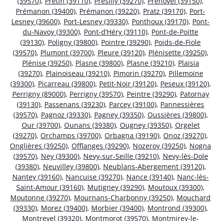
(39570)
,
Pretin (39110)
,
Présilly (39270)
,
Prénovel (39150)
,
Prémanon (39400)
,
Prémanon (39220)
,
Pratz (39170)
,
Port-
Lesney (39600)
,
Port-Lesney (39330)
,
Ponthoux (39170)
,
Pont-
du-Navoy (39300)
,
Pont-d’Héry (39110)
,
Pont-de-Poitte
(39130)
,
Poligny (39800)
,
Pointre (39290)
,
Poids-de-Fiole
(39570)
,
Plumont (39700)
,
Pleure (39120)
,
Plénisette (39250)
,
Plénise (39250)
,
Plasne (39800)
,
Plasne (39210)
,
Plaisia
(39270)
,
Plainoiseau (39210)
,
Pimorin (39270)
,
Pillemoine
(39300)
,
Picarreau (39800)
,
Petit-Noir (39120)
,
Peseux (39120)
,
Perrigny (89000)
,
Perrigny (39570)
,
Peintre (39290)
,
Patornay
(39130)
,
Passenans (39230)
,
Parcey (39100)
,
Pannessières
(39570)
,
Pagnoz (39330)
,
Pagney (39350)
,
Oussières (39800)
,
Our (39700)
,
Ounans (39380)
,
Ougney (39350)
,
Orgelet
(39270)
,
Orchamps (39700)
,
Orbagna (39190)
,
Onoz (39270)
,
Onglières (39250)
,
Offlanges (39290)
,
Nozeroy (39250)
,
Nogna
(39570)
,
Ney (39300)
,
Nevy-sur-Seille (39210)
,
Nevy-lès-Dole
(39380)
,
Neuvilley (39800)
,
Neublans-Abergement (39120)
,
Nantey (39160)
,
Nancuise (39270)
,
Nance (39140)
,
Nanc-lès-
Saint-Amour (39160)
,
Mutigney (39290)
,
Moutoux (39300)
,
Moutonne (39270)
,
Mournans-Charbonny (39250)
,
Mouchard
(39330)
,
Morez (39400)
,
Morbier (39400)
,
Montrond (39300)
,
Montrevel (39320)
,
Montmorot (39570)
,
Montmirey-le-