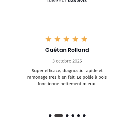
Basé sur
628 avis
Gaétan Rolland
3 octobre 2025
tre
Super efficace, diagnostic rapide et
Le
t
ramonage très bien fait. Le poêle à bois
ét
fonctionne nettement mieux.