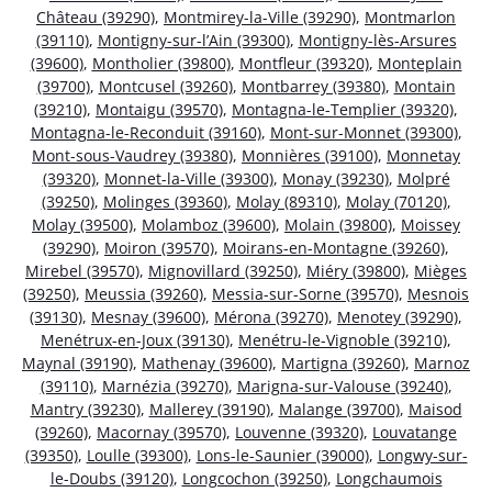
Château (39290)
,
Montmirey-la-Ville (39290)
,
Montmarlon
(39110)
,
Montigny-sur-l’Ain (39300)
,
Montigny-lès-Arsures
(39600)
,
Montholier (39800)
,
Montfleur (39320)
,
Monteplain
(39700)
,
Montcusel (39260)
,
Montbarrey (39380)
,
Montain
(39210)
,
Montaigu (39570)
,
Montagna-le-Templier (39320)
,
Montagna-le-Reconduit (39160)
,
Mont-sur-Monnet (39300)
,
Mont-sous-Vaudrey (39380)
,
Monnières (39100)
,
Monnetay
(39320)
,
Monnet-la-Ville (39300)
,
Monay (39230)
,
Molpré
(39250)
,
Molinges (39360)
,
Molay (89310)
,
Molay (70120)
,
Molay (39500)
,
Molamboz (39600)
,
Molain (39800)
,
Moissey
(39290)
,
Moiron (39570)
,
Moirans-en-Montagne (39260)
,
Mirebel (39570)
,
Mignovillard (39250)
,
Miéry (39800)
,
Mièges
(39250)
,
Meussia (39260)
,
Messia-sur-Sorne (39570)
,
Mesnois
(39130)
,
Mesnay (39600)
,
Mérona (39270)
,
Menotey (39290)
,
Menétrux-en-Joux (39130)
,
Menétru-le-Vignoble (39210)
,
Maynal (39190)
,
Mathenay (39600)
,
Martigna (39260)
,
Marnoz
(39110)
,
Marnézia (39270)
,
Marigna-sur-Valouse (39240)
,
Mantry (39230)
,
Mallerey (39190)
,
Malange (39700)
,
Maisod
(39260)
,
Macornay (39570)
,
Louvenne (39320)
,
Louvatange
(39350)
,
Loulle (39300)
,
Lons-le-Saunier (39000)
,
Longwy-sur-
le-Doubs (39120)
,
Longcochon (39250)
,
Longchaumois