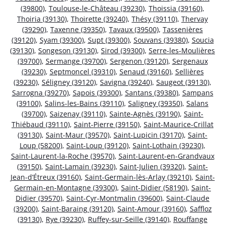
(39800)
,
Toulouse-le-Château (39230)
,
Thoissia (39160)
,
Thoiria (39130)
,
Thoirette (39240)
,
Thésy (39110)
,
Thervay
(39290)
,
Taxenne (39350)
,
Tavaux (39500)
,
Tassenières
(39120)
,
Syam (39300)
,
Supt (39300)
,
Souvans (39380)
,
Soucia
(39130)
,
Songeson (39130)
,
Sirod (39300)
,
Serre-les-Moulières
(39700)
,
Sermange (39700)
,
Sergenon (39120)
,
Sergenaux
(39230)
,
Septmoncel (39310)
,
Senaud (39160)
,
Sellières
(39230)
,
Séligney (39120)
,
Savigna (39240)
,
Saugeot (39130)
,
Sarrogna (39270)
,
Sapois (39300)
,
Santans (39380)
,
Sampans
(39100)
,
Salins-les-Bains (39110)
,
Saligney (39350)
,
Salans
(39700)
,
Saizenay (39110)
,
Sainte-Agnès (39190)
,
Saint-
Thiébaud (39110)
,
Saint-Pierre (39150)
,
Saint-Maurice-Crillat
(39130)
,
Saint-Maur (39570)
,
Saint-Lupicin (39170)
,
Saint-
Loup (58200)
,
Saint-Loup (39120)
,
Saint-Lothain (39230)
,
Saint-Laurent-la-Roche (39570)
,
Saint-Laurent-en-Grandvaux
(39150)
,
Saint-Lamain (39230)
,
Saint-Julien (39320)
,
Saint-
Jean-d’Étreux (39160)
,
Saint-Germain-lès-Arlay (39210)
,
Saint-
Germain-en-Montagne (39300)
,
Saint-Didier (58190)
,
Saint-
Didier (39570)
,
Saint-Cyr-Montmalin (39600)
,
Saint-Claude
(39200)
,
Saint-Baraing (39120)
,
Saint-Amour (39160)
,
Saffloz
(39130)
,
Rye (39230)
,
Ruffey-sur-Seille (39140)
,
Rouffange