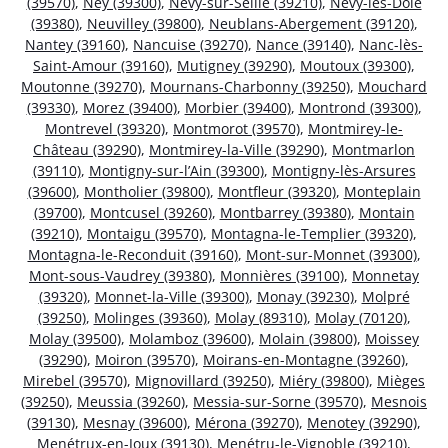
(39570)
,
Ney (39300)
,
Nevy-sur-Seille (39210)
,
Nevy-lès-Dole
(39380)
,
Neuvilley (39800)
,
Neublans-Abergement (39120)
,
Nantey (39160)
,
Nancuise (39270)
,
Nance (39140)
,
Nanc-lès-
Saint-Amour (39160)
,
Mutigney (39290)
,
Moutoux (39300)
,
Moutonne (39270)
,
Mournans-Charbonny (39250)
,
Mouchard
(39330)
,
Morez (39400)
,
Morbier (39400)
,
Montrond (39300)
,
Montrevel (39320)
,
Montmorot (39570)
,
Montmirey-le-
Château (39290)
,
Montmirey-la-Ville (39290)
,
Montmarlon
(39110)
,
Montigny-sur-l’Ain (39300)
,
Montigny-lès-Arsures
(39600)
,
Montholier (39800)
,
Montfleur (39320)
,
Monteplain
(39700)
,
Montcusel (39260)
,
Montbarrey (39380)
,
Montain
(39210)
,
Montaigu (39570)
,
Montagna-le-Templier (39320)
,
Montagna-le-Reconduit (39160)
,
Mont-sur-Monnet (39300)
,
Mont-sous-Vaudrey (39380)
,
Monnières (39100)
,
Monnetay
(39320)
,
Monnet-la-Ville (39300)
,
Monay (39230)
,
Molpré
(39250)
,
Molinges (39360)
,
Molay (89310)
,
Molay (70120)
,
Molay (39500)
,
Molamboz (39600)
,
Molain (39800)
,
Moissey
(39290)
,
Moiron (39570)
,
Moirans-en-Montagne (39260)
,
Mirebel (39570)
,
Mignovillard (39250)
,
Miéry (39800)
,
Mièges
(39250)
,
Meussia (39260)
,
Messia-sur-Sorne (39570)
,
Mesnois
(39130)
,
Mesnay (39600)
,
Mérona (39270)
,
Menotey (39290)
,
Menétrux-en-Joux (39130)
,
Menétru-le-Vignoble (39210)
,