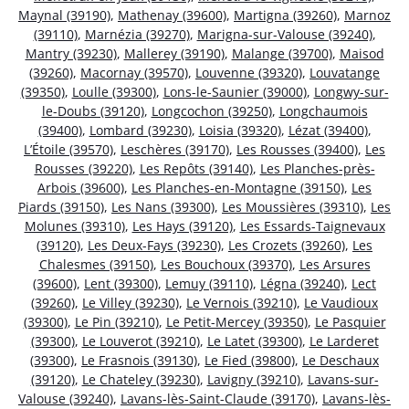
Maynal (39190)
,
Mathenay (39600)
,
Martigna (39260)
,
Marnoz
(39110)
,
Marnézia (39270)
,
Marigna-sur-Valouse (39240)
,
Mantry (39230)
,
Mallerey (39190)
,
Malange (39700)
,
Maisod
(39260)
,
Macornay (39570)
,
Louvenne (39320)
,
Louvatange
(39350)
,
Loulle (39300)
,
Lons-le-Saunier (39000)
,
Longwy-sur-
le-Doubs (39120)
,
Longcochon (39250)
,
Longchaumois
(39400)
,
Lombard (39230)
,
Loisia (39320)
,
Lézat (39400)
,
L’Étoile (39570)
,
Leschères (39170)
,
Les Rousses (39400)
,
Les
Rousses (39220)
,
Les Repôts (39140)
,
Les Planches-près-
Arbois (39600)
,
Les Planches-en-Montagne (39150)
,
Les
Piards (39150)
,
Les Nans (39300)
,
Les Moussières (39310)
,
Les
Molunes (39310)
,
Les Hays (39120)
,
Les Essards-Taignevaux
(39120)
,
Les Deux-Fays (39230)
,
Les Crozets (39260)
,
Les
Chalesmes (39150)
,
Les Bouchoux (39370)
,
Les Arsures
(39600)
,
Lent (39300)
,
Lemuy (39110)
,
Légna (39240)
,
Lect
(39260)
,
Le Villey (39230)
,
Le Vernois (39210)
,
Le Vaudioux
(39300)
,
Le Pin (39210)
,
Le Petit-Mercey (39350)
,
Le Pasquier
(39300)
,
Le Louverot (39210)
,
Le Latet (39300)
,
Le Larderet
(39300)
,
Le Frasnois (39130)
,
Le Fied (39800)
,
Le Deschaux
(39120)
,
Le Chateley (39230)
,
Lavigny (39210)
,
Lavans-sur-
Valouse (39240)
,
Lavans-lès-Saint-Claude (39170)
,
Lavans-lès-