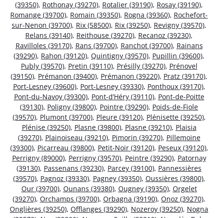
(39350)
,
Rothonay (39270)
,
Rotalier (39190)
,
Rosay (39190)
,
Romange (39700)
,
Romain (39350)
,
Rogna (39360)
,
Rochefort-
sur-Nenon (39700)
,
Rix (58500)
,
Rix (39250)
,
Revigny (39570)
,
Relans (39140)
,
Reithouse (39270)
,
Recanoz (39230)
,
Ravilloles (39170)
,
Rans (39700)
,
Ranchot (39700)
,
Rainans
(39290)
,
Rahon (39120)
,
Quintigny (39570)
,
Pupillin (39600)
,
Publy (39570)
,
Pretin (39110)
,
Présilly (39270)
,
Prénovel
(39150)
,
Prémanon (39400)
,
Prémanon (39220)
,
Pratz (39170)
,
Port-Lesney (39600)
,
Port-Lesney (39330)
,
Ponthoux (39170)
,
Pont-du-Navoy (39300)
,
Pont-d’Héry (39110)
,
Pont-de-Poitte
(39130)
,
Poligny (39800)
,
Pointre (39290)
,
Poids-de-Fiole
(39570)
,
Plumont (39700)
,
Pleure (39120)
,
Plénisette (39250)
,
Plénise (39250)
,
Plasne (39800)
,
Plasne (39210)
,
Plaisia
(39270)
,
Plainoiseau (39210)
,
Pimorin (39270)
,
Pillemoine
(39300)
,
Picarreau (39800)
,
Petit-Noir (39120)
,
Peseux (39120)
,
Perrigny (89000)
,
Perrigny (39570)
,
Peintre (39290)
,
Patornay
(39130)
,
Passenans (39230)
,
Parcey (39100)
,
Pannessières
(39570)
,
Pagnoz (39330)
,
Pagney (39350)
,
Oussières (39800)
,
Our (39700)
,
Ounans (39380)
,
Ougney (39350)
,
Orgelet
(39270)
,
Orchamps (39700)
,
Orbagna (39190)
,
Onoz (39270)
,
Onglières (39250)
,
Offlanges (39290)
,
Nozeroy (39250)
,
Nogna