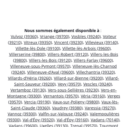
Nous sommes également disponible à
:
Vulvoz (39360)
,
Vriange (39700)
,
Vosbles (39240)
,
Voiteur
(39210)
,
Vitreux (39350)
,
Vincent (39230)
,
Villevieux (39140)
,
Villette-lès-Dole (39100)
,
Villette-lès-Arbois (39600)
,
Villerserine (39800)
,
Villers-Robert (39120)
,
Villers-les-Bois
(39800)
,
Villers-les-Bois (39120)
,
Villers-Farlay (39600)
,
Villeneuve-sous-Pymont (39570)
,
Villeneuve-lès-Charnod
(39240)
,
Villeneuve-d’Aval (39600)
,
Villechantria (39320)
,
Villards-d’Héria (39260)
,
Villard-sur-Bienne (39200)
,
Villard-
Saint-Sauveur (39200)
,
Vevy (39570)
,
Vescles (39240)
,
Vertamboz (39130)
,
Vers-sous-Sellières (39230)
,
Vers-en-
Montagne (39300)
,
Vernantois (39570)
,
Véria (39160)
,
Verges
(39570)
,
Vercia (39190)
,
Vaux-sur-Poligny (39800)
,
Vaux-lès-
Saint-Claude (39360)
,
Vaudrey (39380)
,
Varessia (39270)
,
Vannoz (39300)
,
Valfin-sur-Valouse (39240)
,
Valempoulières
(39300)
,
Val-d’Épy (39320)
,
Val-d’Épy (39160)
,
Vadans (70140)
,
Vadans (39600)
,
Uxelles (39130)
,
Trenal (39570)
,
Tourmont