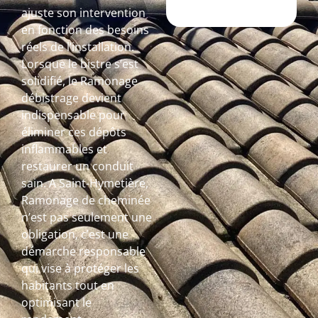
ajuste son intervention
en fonction des besoins
réels de l’installation.
Lorsque le bistre s’est
solidifié, le Ramonage
débistrage devient
indispensable pour
éliminer ces dépôts
inflammables et
restaurer un conduit
sain. A Saint-Hymetière,
Ramonage de cheminée
n’est pas seulement une
obligation, c’est une
démarche responsable
qui vise à protéger les
habitants tout en
optimisant le