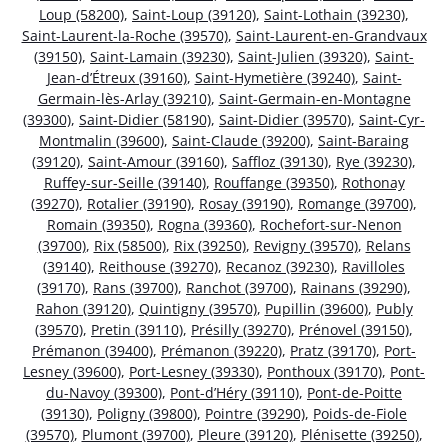
Loup (58200)
,
Saint-Loup (39120)
,
Saint-Lothain (39230)
,
Saint-Laurent-la-Roche (39570)
,
Saint-Laurent-en-Grandvaux
(39150)
,
Saint-Lamain (39230)
,
Saint-Julien (39320)
,
Saint-
Jean-d’Étreux (39160)
,
Saint-Hymetière (39240)
,
Saint-
Germain-lès-Arlay (39210)
,
Saint-Germain-en-Montagne
(39300)
,
Saint-Didier (58190)
,
Saint-Didier (39570)
,
Saint-Cyr-
Montmalin (39600)
,
Saint-Claude (39200)
,
Saint-Baraing
(39120)
,
Saint-Amour (39160)
,
Saffloz (39130)
,
Rye (39230)
,
Ruffey-sur-Seille (39140)
,
Rouffange (39350)
,
Rothonay
(39270)
,
Rotalier (39190)
,
Rosay (39190)
,
Romange (39700)
,
Romain (39350)
,
Rogna (39360)
,
Rochefort-sur-Nenon
(39700)
,
Rix (58500)
,
Rix (39250)
,
Revigny (39570)
,
Relans
(39140)
,
Reithouse (39270)
,
Recanoz (39230)
,
Ravilloles
(39170)
,
Rans (39700)
,
Ranchot (39700)
,
Rainans (39290)
,
Rahon (39120)
,
Quintigny (39570)
,
Pupillin (39600)
,
Publy
(39570)
,
Pretin (39110)
,
Présilly (39270)
,
Prénovel (39150)
,
Prémanon (39400)
,
Prémanon (39220)
,
Pratz (39170)
,
Port-
Lesney (39600)
,
Port-Lesney (39330)
,
Ponthoux (39170)
,
Pont-
du-Navoy (39300)
,
Pont-d’Héry (39110)
,
Pont-de-Poitte
(39130)
,
Poligny (39800)
,
Pointre (39290)
,
Poids-de-Fiole
(39570)
,
Plumont (39700)
,
Pleure (39120)
,
Plénisette (39250)
,