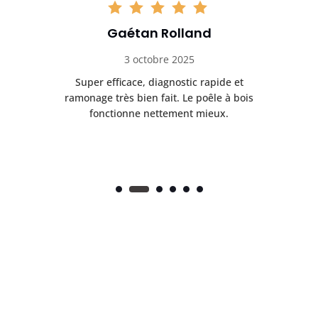
Gaétan Rolland
3 octobre 2025
tre
Super efficace, diagnostic rapide et
Le
t
ramonage très bien fait. Le poêle à bois
ét
fonctionne nettement mieux.