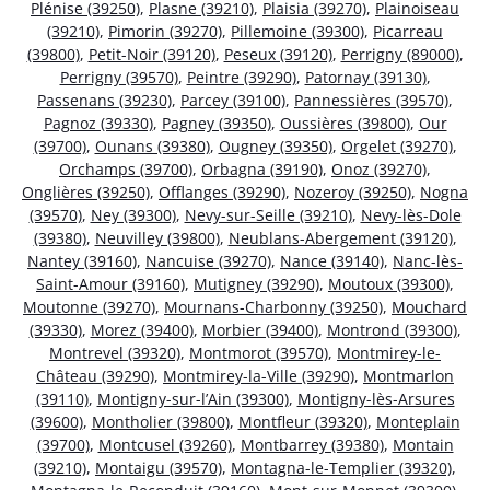
Plénise (39250)
,
Plasne (39210)
,
Plaisia (39270)
,
Plainoiseau
(39210)
,
Pimorin (39270)
,
Pillemoine (39300)
,
Picarreau
(39800)
,
Petit-Noir (39120)
,
Peseux (39120)
,
Perrigny (89000)
,
Perrigny (39570)
,
Peintre (39290)
,
Patornay (39130)
,
Passenans (39230)
,
Parcey (39100)
,
Pannessières (39570)
,
Pagnoz (39330)
,
Pagney (39350)
,
Oussières (39800)
,
Our
(39700)
,
Ounans (39380)
,
Ougney (39350)
,
Orgelet (39270)
,
Orchamps (39700)
,
Orbagna (39190)
,
Onoz (39270)
,
Onglières (39250)
,
Offlanges (39290)
,
Nozeroy (39250)
,
Nogna
(39570)
,
Ney (39300)
,
Nevy-sur-Seille (39210)
,
Nevy-lès-Dole
(39380)
,
Neuvilley (39800)
,
Neublans-Abergement (39120)
,
Nantey (39160)
,
Nancuise (39270)
,
Nance (39140)
,
Nanc-lès-
Saint-Amour (39160)
,
Mutigney (39290)
,
Moutoux (39300)
,
Moutonne (39270)
,
Mournans-Charbonny (39250)
,
Mouchard
(39330)
,
Morez (39400)
,
Morbier (39400)
,
Montrond (39300)
,
Montrevel (39320)
,
Montmorot (39570)
,
Montmirey-le-
Château (39290)
,
Montmirey-la-Ville (39290)
,
Montmarlon
(39110)
,
Montigny-sur-l’Ain (39300)
,
Montigny-lès-Arsures
(39600)
,
Montholier (39800)
,
Montfleur (39320)
,
Monteplain
(39700)
,
Montcusel (39260)
,
Montbarrey (39380)
,
Montain
(39210)
,
Montaigu (39570)
,
Montagna-le-Templier (39320)
,