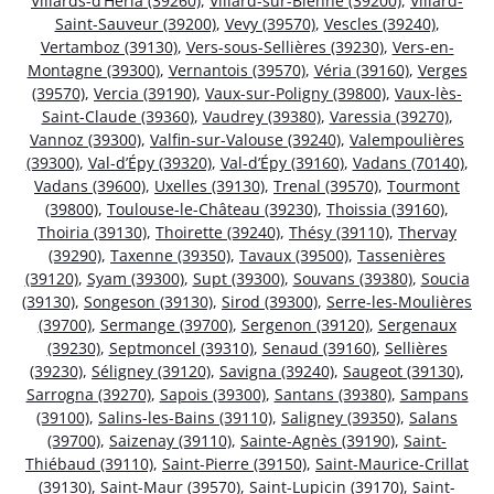
Villards-d’Héria (39260)
,
Villard-sur-Bienne (39200)
,
Villard-
Saint-Sauveur (39200)
,
Vevy (39570)
,
Vescles (39240)
,
Vertamboz (39130)
,
Vers-sous-Sellières (39230)
,
Vers-en-
Montagne (39300)
,
Vernantois (39570)
,
Véria (39160)
,
Verges
(39570)
,
Vercia (39190)
,
Vaux-sur-Poligny (39800)
,
Vaux-lès-
Saint-Claude (39360)
,
Vaudrey (39380)
,
Varessia (39270)
,
Vannoz (39300)
,
Valfin-sur-Valouse (39240)
,
Valempoulières
(39300)
,
Val-d’Épy (39320)
,
Val-d’Épy (39160)
,
Vadans (70140)
,
Vadans (39600)
,
Uxelles (39130)
,
Trenal (39570)
,
Tourmont
(39800)
,
Toulouse-le-Château (39230)
,
Thoissia (39160)
,
Thoiria (39130)
,
Thoirette (39240)
,
Thésy (39110)
,
Thervay
(39290)
,
Taxenne (39350)
,
Tavaux (39500)
,
Tassenières
(39120)
,
Syam (39300)
,
Supt (39300)
,
Souvans (39380)
,
Soucia
(39130)
,
Songeson (39130)
,
Sirod (39300)
,
Serre-les-Moulières
(39700)
,
Sermange (39700)
,
Sergenon (39120)
,
Sergenaux
(39230)
,
Septmoncel (39310)
,
Senaud (39160)
,
Sellières
(39230)
,
Séligney (39120)
,
Savigna (39240)
,
Saugeot (39130)
,
Sarrogna (39270)
,
Sapois (39300)
,
Santans (39380)
,
Sampans
(39100)
,
Salins-les-Bains (39110)
,
Saligney (39350)
,
Salans
(39700)
,
Saizenay (39110)
,
Sainte-Agnès (39190)
,
Saint-
Thiébaud (39110)
,
Saint-Pierre (39150)
,
Saint-Maurice-Crillat
(39130)
,
Saint-Maur (39570)
,
Saint-Lupicin (39170)
,
Saint-