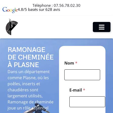
Téléphone :
07.56.78.02.30
4.8/5 basés sur 628 avis
RAMONAGE
DE CHEMINÉE
M
Nom
*
À PLASNE
e
s
Dans un département
s
comme Plasne, où les
a
g
poêles, inserts et
e
chaudières sont
E-mail
*
*
largement utilisés,
M
Ramonage de cheminée
e
s
joue un rôle essentiel
s