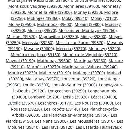
Montagna-le-Reconduit (39160)
,
Mont-sur-Monnet (39300)
,
Mont-sous-Vaudrey (39380)
,
Monnières (39100)
,
Monnetay
(39320)
,
Monnet-la-Ville (39300)
,
Monay (39230)
,
Molpré
(39250)
,
Molinges (39360)
,
Molay (89310)
,
Molay (70120)
,
Molay (39500)
,
Molamboz (39600)
,
Molain (39800)
,
Moissey
(39290)
,
Moiron (39570)
,
Moirans-en-Montagne (39260)
,
Mirebel (39570)
,
Mignovillard (39250)
,
Miéry (39800)
,
Mièges
(39250)
,
Meussia (39260)
,
Messia-sur-Sorne (39570)
,
Mesnois
(39130)
,
Mesnay (39600)
,
Mérona (39270)
,
Menotey (39290)
,
Menétrux-en-Joux (39130)
,
Menétru-le-Vignoble (39210)
,
Maynal (39190)
,
Mathenay (39600)
,
Martigna (39260)
,
Marnoz
(39110)
,
Marnézia (39270)
,
Marigna-sur-Valouse (39240)
,
Mantry (39230)
,
Mallerey (39190)
,
Malange (39700)
,
Maisod
(39260)
,
Macornay (39570)
,
Louvenne (39320)
,
Louvatange
(39350)
,
Loulle (39300)
,
Lons-le-Saunier (39000)
,
Longwy-sur-
le-Doubs (39120)
,
Longcochon (39250)
,
Longchaumois
(39400)
,
Lombard (39230)
,
Loisia (39320)
,
Lézat (39400)
,
L’Étoile (39570)
,
Leschères (39170)
,
Les Rousses (39400)
,
Les
Rousses (39220)
,
Les Repôts (39140)
,
Les Planches-près-
Arbois (39600)
,
Les Planches-en-Montagne (39150)
,
Les
Piards (39150)
,
Les Nans (39300)
,
Les Moussières (39310)
,
Les
Molunes (39310)
,
Les Hays (39120)
,
Les Essards-Taignevaux