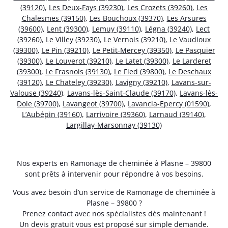
(39120)
,
Les Deux-Fays (39230)
,
Les Crozets (39260)
,
Les
Chalesmes (39150)
,
Les Bouchoux (39370)
,
Les Arsures
(39600)
,
Lent (39300)
,
Lemuy (39110)
,
Légna (39240)
,
Lect
(39260)
,
Le Villey (39230)
,
Le Vernois (39210)
,
Le Vaudioux
(39300)
,
Le Pin (39210)
,
Le Petit-Mercey (39350)
,
Le Pasquier
(39300)
,
Le Louverot (39210)
,
Le Latet (39300)
,
Le Larderet
(39300)
,
Le Frasnois (39130)
,
Le Fied (39800)
,
Le Deschaux
(39120)
,
Le Chateley (39230)
,
Lavigny (39210)
,
Lavans-sur-
Valouse (39240)
,
Lavans-lès-Saint-Claude (39170)
,
Lavans-lès-
Dole (39700)
,
Lavangeot (39700)
,
Lavancia-Epercy (01590)
,
L’Aubépin (39160)
,
Larrivoire (39360)
,
Larnaud (39140)
,
Largillay-Marsonnay (39130)
Nos experts en Ramonage de cheminée à Plasne – 39800
sont prêts à intervenir pour répondre à vos besoins.
Vous avez besoin d’un service de Ramonage de cheminée à
Plasne – 39800 ?
Prenez contact avec nos spécialistes dès maintenant !
Un devis gratuit vous est proposé sur simple demande.