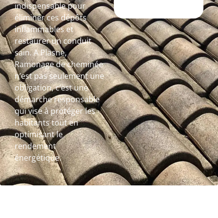
indispensable pour
éliminer ces dépôts
inflammables et
restaurer un conduit
sain. A Plasne,
Ramonage de cheminée
n’est pas seulement une
obligation, c’est une
démarche responsable
qui vise à protéger les
habitants tout en
optimisant le
rendement
énergétique.