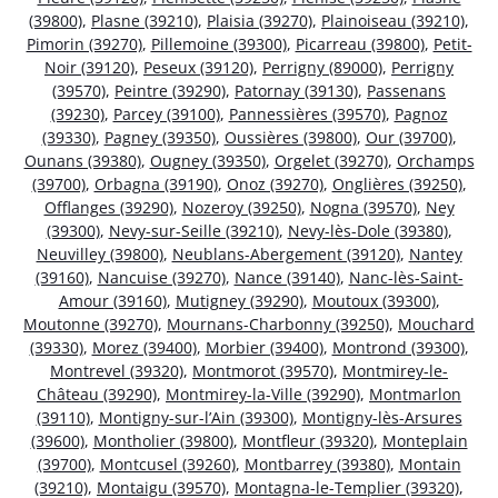
(39800)
,
Plasne (39210)
,
Plaisia (39270)
,
Plainoiseau (39210)
,
Pimorin (39270)
,
Pillemoine (39300)
,
Picarreau (39800)
,
Petit-
Noir (39120)
,
Peseux (39120)
,
Perrigny (89000)
,
Perrigny
(39570)
,
Peintre (39290)
,
Patornay (39130)
,
Passenans
(39230)
,
Parcey (39100)
,
Pannessières (39570)
,
Pagnoz
(39330)
,
Pagney (39350)
,
Oussières (39800)
,
Our (39700)
,
Ounans (39380)
,
Ougney (39350)
,
Orgelet (39270)
,
Orchamps
(39700)
,
Orbagna (39190)
,
Onoz (39270)
,
Onglières (39250)
,
Offlanges (39290)
,
Nozeroy (39250)
,
Nogna (39570)
,
Ney
(39300)
,
Nevy-sur-Seille (39210)
,
Nevy-lès-Dole (39380)
,
Neuvilley (39800)
,
Neublans-Abergement (39120)
,
Nantey
(39160)
,
Nancuise (39270)
,
Nance (39140)
,
Nanc-lès-Saint-
Amour (39160)
,
Mutigney (39290)
,
Moutoux (39300)
,
Moutonne (39270)
,
Mournans-Charbonny (39250)
,
Mouchard
(39330)
,
Morez (39400)
,
Morbier (39400)
,
Montrond (39300)
,
Montrevel (39320)
,
Montmorot (39570)
,
Montmirey-le-
Château (39290)
,
Montmirey-la-Ville (39290)
,
Montmarlon
(39110)
,
Montigny-sur-l’Ain (39300)
,
Montigny-lès-Arsures
(39600)
,
Montholier (39800)
,
Montfleur (39320)
,
Monteplain
(39700)
,
Montcusel (39260)
,
Montbarrey (39380)
,
Montain
(39210)
,
Montaigu (39570)
,
Montagna-le-Templier (39320)
,