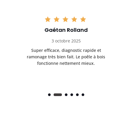
Gaétan Rolland
3 octobre 2025
tre
Super efficace, diagnostic rapide et
Le
t
ramonage très bien fait. Le poêle à bois
ét
fonctionne nettement mieux.