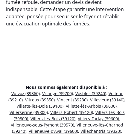
fumée refoule, demander un devis devient
indispensable. Cette étape garantit une intervention
adaptée, pensée pour sécuriser le foyer et rétablir
une évacuation optimale des fumées.
Nous sommes également disponible à
:
Vulvoz (39360)
,
Vriange (39700)
,
Vosbles (39240)
,
Voiteur
(39210)
,
Vitreux (39350)
,
Vincent (39230)
,
Villevieux (39140)
,
Villette-lès-Dole (39100)
,
Villette-lès-Arbois (39600)
,
Villerserine (39800)
,
Villers-Robert (39120)
,
Villers-les-Bois
(39800)
,
Villers-les-Bois (39120)
,
Villers-Farlay (39600)
,
Villeneuve-sous-Pymont (39570)
,
Villeneuve-lès-Charnod
(39240)
,
Villeneuve-d’Aval (39600)
,
Villechantria (39320)
,