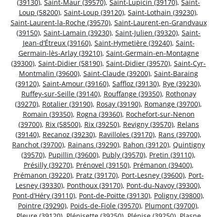
(39130)
,
Saint-Maur (39570)
,
Saint-Lupicin (39170)
,
Saint-
Loup (58200)
,
Saint-Loup (39120)
,
Saint-Lothain (39230)
,
Saint-Laurent-la-Roche (39570)
,
Saint-Laurent-en-Grandvaux
(39150)
,
Saint-Lamain (39230)
,
Saint-Julien (39320)
,
Saint-
Jean-d’Étreux (39160)
,
Saint-Hymetière (39240)
,
Saint-
Germain-lès-Arlay (39210)
,
Saint-Germain-en-Montagne
(39300)
,
Saint-Didier (58190)
,
Saint-Didier (39570)
,
Saint-Cyr-
Montmalin (39600)
,
Saint-Claude (39200)
,
Saint-Baraing
(39120)
,
Saint-Amour (39160)
,
Saffloz (39130)
,
Rye (39230)
,
Ruffey-sur-Seille (39140)
,
Rouffange (39350)
,
Rothonay
(39270)
,
Rotalier (39190)
,
Rosay (39190)
,
Romange (39700)
,
Romain (39350)
,
Rogna (39360)
,
Rochefort-sur-Nenon
(39700)
,
Rix (58500)
,
Rix (39250)
,
Revigny (39570)
,
Relans
(39140)
,
Recanoz (39230)
,
Ravilloles (39170)
,
Rans (39700)
,
Ranchot (39700)
,
Rainans (39290)
,
Rahon (39120)
,
Quintigny
(39570)
,
Pupillin (39600)
,
Publy (39570)
,
Pretin (39110)
,
Présilly (39270)
,
Prénovel (39150)
,
Prémanon (39400)
,
Prémanon (39220)
,
Pratz (39170)
,
Port-Lesney (39600)
,
Port-
Lesney (39330)
,
Ponthoux (39170)
,
Pont-du-Navoy (39300)
,
Pont-d’Héry (39110)
,
Pont-de-Poitte (39130)
,
Poligny (39800)
,
Pointre (39290)
,
Poids-de-Fiole (39570)
,
Plumont (39700)
,
Pleure (39120)
,
Plénisette (39250)
,
Plénise (39250)
,
Plasne