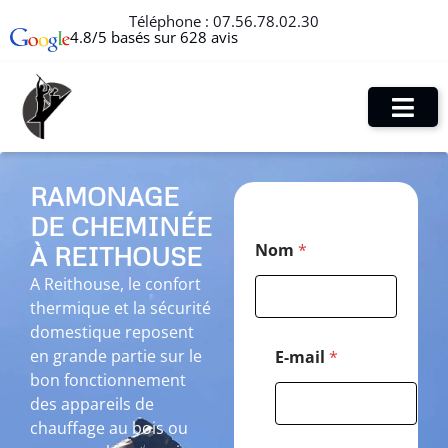
Téléphone :
07.56.78.02.30
4.8/5 basés sur 628 avis
RAMONAGE
DE CHEMINÉE
*
Nom
*
À REITHOUSE
*
*
A Reithouse, le confort
thermique et la sécurité
domestique reposent
en grande partie sur le
E-mail
*
bon fonctionnement
des appareils de
chauffage au bois ou