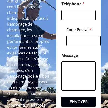
aux granulés, ce qui
Téléphone
*
rend Ramonage de
cheminée
indispensable. Grâce à
Ramonage de
Code Postal
*
cheminée, les
installations restent
performantes, propres
et conformes aux
exigences de sécurité
Message
actuelles. Qu’il s’agisse
d’un Ramonage poêle à
granulés, d’un
Ramonage poêle à bois,
d’un Ramonage insert
ou d’un Ramonage
chaudière, chaque
appareil nécessite une
ENVOYER
intervention adaptée.