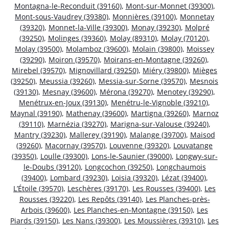
Montagna-le-Reconduit (39160)
,
Mont-sur-Monnet (39300)
,
Mont-sous-Vaudrey (39380)
,
Monnières (39100)
,
Monnetay
(39320)
,
Monnet-la-Ville (39300)
,
Monay (39230)
,
Molpré
(39250)
,
Molinges (39360)
,
Molay (89310)
,
Molay (70120)
,
Molay (39500)
,
Molamboz (39600)
,
Molain (39800)
,
Moissey
(39290)
,
Moiron (39570)
,
Moirans-en-Montagne (39260)
,
Mirebel (39570)
,
Mignovillard (39250)
,
Miéry (39800)
,
Mièges
(39250)
,
Meussia (39260)
,
Messia-sur-Sorne (39570)
,
Mesnois
(39130)
,
Mesnay (39600)
,
Mérona (39270)
,
Menotey (39290)
,
Menétrux-en-Joux (39130)
,
Menétru-le-Vignoble (39210)
,
Maynal (39190)
,
Mathenay (39600)
,
Martigna (39260)
,
Marnoz
(39110)
,
Marnézia (39270)
,
Marigna-sur-Valouse (39240)
,
Mantry (39230)
,
Mallerey (39190)
,
Malange (39700)
,
Maisod
(39260)
,
Macornay (39570)
,
Louvenne (39320)
,
Louvatange
(39350)
,
Loulle (39300)
,
Lons-le-Saunier (39000)
,
Longwy-sur-
le-Doubs (39120)
,
Longcochon (39250)
,
Longchaumois
(39400)
,
Lombard (39230)
,
Loisia (39320)
,
Lézat (39400)
,
L’Étoile (39570)
,
Leschères (39170)
,
Les Rousses (39400)
,
Les
Rousses (39220)
,
Les Repôts (39140)
,
Les Planches-près-
Arbois (39600)
,
Les Planches-en-Montagne (39150)
,
Les
Piards (39150)
,
Les Nans (39300)
,
Les Moussières (39310)
,
Les