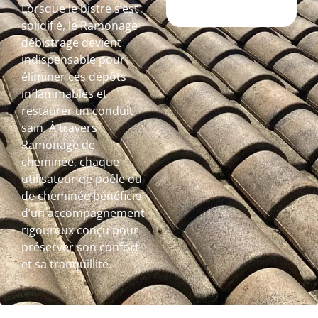
Lorsque le bistre s’est
solidifié, le Ramonage
débistrage devient
indispensable pour
éliminer ces dépôts
inflammables et
restaurer un conduit
sain. À travers
Ramonage de
cheminée, chaque
utilisateur de poêle ou
de cheminée bénéficie
d’un accompagnement
rigoureux conçu pour
préserver son confort
et sa tranquillité.