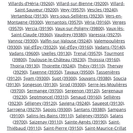
Villards-d’Héria (39260)
,
Villard-sur-Bienne (39200)
,
Villard-
Saint-Sauveur (39200)
,
Vevy (39570)
,
Vescles (39240)
,
Vertamboz (39130)
,
Vers-sous-Sellières (39230)
,
Vers-en-
Montagne (39300)
,
Vernantois (39570)
,
Véria (39160)
,
Verges
(39570)
,
Vercia (39190)
,
Vaux-sur-Poligny (39800)
,
Vaux-lès-
Saint-Claude (39360)
,
Vaudrey (39380)
,
Varessia (39270)
,
Vannoz (39300)
,
Valfin-sur-Valouse (39240)
,
Valempoulières
(39300)
,
Val-d’Épy (39320)
,
Val-d’Épy (39160)
,
Vadans (70140)
,
Vadans (39600)
,
Uxelles (39130)
,
Trenal (39570)
,
Tourmont
(39800)
,
Toulouse-le-Château (39230)
,
Thoissia (39160)
,
Thoiria (39130)
,
Thoirette (39240)
,
Thésy (39110)
,
Thervay
(39290)
,
Taxenne (39350)
,
Tavaux (39500)
,
Tassenières
(39120)
,
Syam (39300)
,
Supt (39300)
,
Souvans (39380)
,
Soucia
(39130)
,
Songeson (39130)
,
Sirod (39300)
,
Serre-les-Moulières
(39700)
,
Sermange (39700)
,
Sergenon (39120)
,
Sergenaux
(39230)
,
Septmoncel (39310)
,
Senaud (39160)
,
Sellières
(39230)
,
Séligney (39120)
,
Savigna (39240)
,
Saugeot (39130)
,
Sarrogna (39270)
,
Sapois (39300)
,
Santans (39380)
,
Sampans
(39100)
,
Salins-les-Bains (39110)
,
Saligney (39350)
,
Salans
(39700)
,
Saizenay (39110)
,
Sainte-Agnès (39190)
,
Saint-
Thiébaud (39110)
,
Saint-Pierre (39150)
,
Saint-Maurice-Crillat