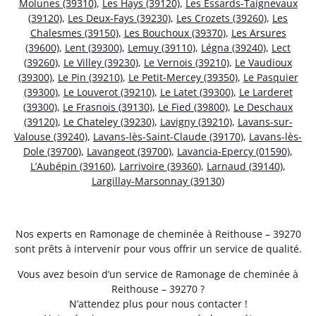
Molunes (39310)
,
Les Hays (39120)
,
Les Essards-Taignevaux
(39120)
,
Les Deux-Fays (39230)
,
Les Crozets (39260)
,
Les
Chalesmes (39150)
,
Les Bouchoux (39370)
,
Les Arsures
(39600)
,
Lent (39300)
,
Lemuy (39110)
,
Légna (39240)
,
Lect
(39260)
,
Le Villey (39230)
,
Le Vernois (39210)
,
Le Vaudioux
(39300)
,
Le Pin (39210)
,
Le Petit-Mercey (39350)
,
Le Pasquier
(39300)
,
Le Louverot (39210)
,
Le Latet (39300)
,
Le Larderet
(39300)
,
Le Frasnois (39130)
,
Le Fied (39800)
,
Le Deschaux
(39120)
,
Le Chateley (39230)
,
Lavigny (39210)
,
Lavans-sur-
Valouse (39240)
,
Lavans-lès-Saint-Claude (39170)
,
Lavans-lès-
Dole (39700)
,
Lavangeot (39700)
,
Lavancia-Epercy (01590)
,
L’Aubépin (39160)
,
Larrivoire (39360)
,
Larnaud (39140)
,
Largillay-Marsonnay (39130)
Nos experts en Ramonage de cheminée à Reithouse – 39270
sont prêts à intervenir pour vous offrir un service de qualité.
Vous avez besoin d’un service de Ramonage de cheminée à
Reithouse – 39270 ?
N’attendez plus pour nous contacter !