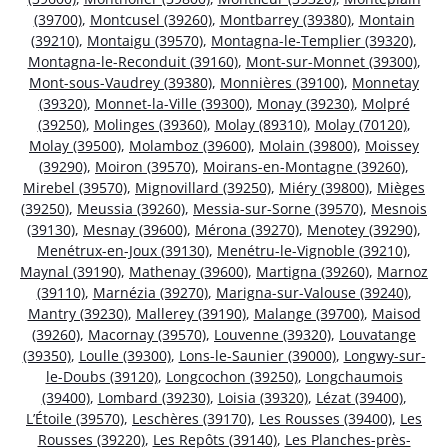
(39700)
,
Montcusel (39260)
,
Montbarrey (39380)
,
Montain
(39210)
,
Montaigu (39570)
,
Montagna-le-Templier (39320)
,
Montagna-le-Reconduit (39160)
,
Mont-sur-Monnet (39300)
,
Mont-sous-Vaudrey (39380)
,
Monnières (39100)
,
Monnetay
(39320)
,
Monnet-la-Ville (39300)
,
Monay (39230)
,
Molpré
(39250)
,
Molinges (39360)
,
Molay (89310)
,
Molay (70120)
,
Molay (39500)
,
Molamboz (39600)
,
Molain (39800)
,
Moissey
(39290)
,
Moiron (39570)
,
Moirans-en-Montagne (39260)
,
Mirebel (39570)
,
Mignovillard (39250)
,
Miéry (39800)
,
Mièges
(39250)
,
Meussia (39260)
,
Messia-sur-Sorne (39570)
,
Mesnois
(39130)
,
Mesnay (39600)
,
Mérona (39270)
,
Menotey (39290)
,
Menétrux-en-Joux (39130)
,
Menétru-le-Vignoble (39210)
,
Maynal (39190)
,
Mathenay (39600)
,
Martigna (39260)
,
Marnoz
(39110)
,
Marnézia (39270)
,
Marigna-sur-Valouse (39240)
,
Mantry (39230)
,
Mallerey (39190)
,
Malange (39700)
,
Maisod
(39260)
,
Macornay (39570)
,
Louvenne (39320)
,
Louvatange
(39350)
,
Loulle (39300)
,
Lons-le-Saunier (39000)
,
Longwy-sur-
le-Doubs (39120)
,
Longcochon (39250)
,
Longchaumois
(39400)
,
Lombard (39230)
,
Loisia (39320)
,
Lézat (39400)
,
L’Étoile (39570)
,
Leschères (39170)
,
Les Rousses (39400)
,
Les
Rousses (39220)
,
Les Repôts (39140)
,
Les Planches-près-