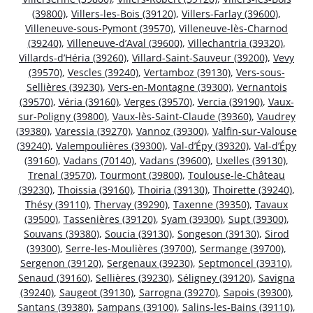
(39800)
,
Villers-les-Bois (39120)
,
Villers-Farlay (39600)
,
Villeneuve-sous-Pymont (39570)
,
Villeneuve-lès-Charnod
(39240)
,
Villeneuve-d’Aval (39600)
,
Villechantria (39320)
,
Villards-d’Héria (39260)
,
Villard-Saint-Sauveur (39200)
,
Vevy
(39570)
,
Vescles (39240)
,
Vertamboz (39130)
,
Vers-sous-
Sellières (39230)
,
Vers-en-Montagne (39300)
,
Vernantois
(39570)
,
Véria (39160)
,
Verges (39570)
,
Vercia (39190)
,
Vaux-
sur-Poligny (39800)
,
Vaux-lès-Saint-Claude (39360)
,
Vaudrey
(39380)
,
Varessia (39270)
,
Vannoz (39300)
,
Valfin-sur-Valouse
(39240)
,
Valempoulières (39300)
,
Val-d’Épy (39320)
,
Val-d’Épy
(39160)
,
Vadans (70140)
,
Vadans (39600)
,
Uxelles (39130)
,
Trenal (39570)
,
Tourmont (39800)
,
Toulouse-le-Château
(39230)
,
Thoissia (39160)
,
Thoiria (39130)
,
Thoirette (39240)
,
Thésy (39110)
,
Thervay (39290)
,
Taxenne (39350)
,
Tavaux
(39500)
,
Tassenières (39120)
,
Syam (39300)
,
Supt (39300)
,
Souvans (39380)
,
Soucia (39130)
,
Songeson (39130)
,
Sirod
(39300)
,
Serre-les-Moulières (39700)
,
Sermange (39700)
,
Sergenon (39120)
,
Sergenaux (39230)
,
Septmoncel (39310)
,
Senaud (39160)
,
Sellières (39230)
,
Séligney (39120)
,
Savigna
(39240)
,
Saugeot (39130)
,
Sarrogna (39270)
,
Sapois (39300)
,
Santans (39380)
,
Sampans (39100)
,
Salins-les-Bains (39110)
,