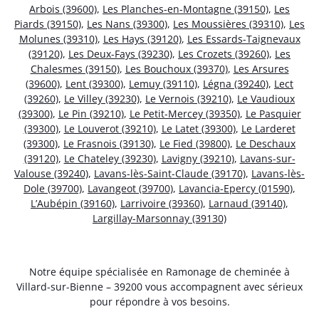
Arbois (39600)
,
Les Planches-en-Montagne (39150)
,
Les
Piards (39150)
,
Les Nans (39300)
,
Les Moussières (39310)
,
Les
Molunes (39310)
,
Les Hays (39120)
,
Les Essards-Taignevaux
(39120)
,
Les Deux-Fays (39230)
,
Les Crozets (39260)
,
Les
Chalesmes (39150)
,
Les Bouchoux (39370)
,
Les Arsures
(39600)
,
Lent (39300)
,
Lemuy (39110)
,
Légna (39240)
,
Lect
(39260)
,
Le Villey (39230)
,
Le Vernois (39210)
,
Le Vaudioux
(39300)
,
Le Pin (39210)
,
Le Petit-Mercey (39350)
,
Le Pasquier
(39300)
,
Le Louverot (39210)
,
Le Latet (39300)
,
Le Larderet
(39300)
,
Le Frasnois (39130)
,
Le Fied (39800)
,
Le Deschaux
(39120)
,
Le Chateley (39230)
,
Lavigny (39210)
,
Lavans-sur-
Valouse (39240)
,
Lavans-lès-Saint-Claude (39170)
,
Lavans-lès-
Dole (39700)
,
Lavangeot (39700)
,
Lavancia-Epercy (01590)
,
L’Aubépin (39160)
,
Larrivoire (39360)
,
Larnaud (39140)
,
Largillay-Marsonnay (39130)
Notre équipe spécialisée en Ramonage de cheminée à
Villard-sur-Bienne – 39200 vous accompagnent avec sérieux
pour répondre à vos besoins.