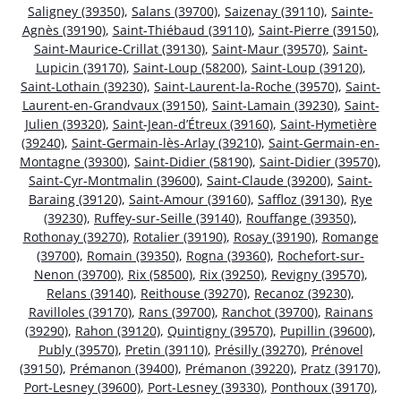
Saligney (39350)
,
Salans (39700)
,
Saizenay (39110)
,
Sainte-
Agnès (39190)
,
Saint-Thiébaud (39110)
,
Saint-Pierre (39150)
,
Saint-Maurice-Crillat (39130)
,
Saint-Maur (39570)
,
Saint-
Lupicin (39170)
,
Saint-Loup (58200)
,
Saint-Loup (39120)
,
Saint-Lothain (39230)
,
Saint-Laurent-la-Roche (39570)
,
Saint-
Laurent-en-Grandvaux (39150)
,
Saint-Lamain (39230)
,
Saint-
Julien (39320)
,
Saint-Jean-d’Étreux (39160)
,
Saint-Hymetière
(39240)
,
Saint-Germain-lès-Arlay (39210)
,
Saint-Germain-en-
Montagne (39300)
,
Saint-Didier (58190)
,
Saint-Didier (39570)
,
Saint-Cyr-Montmalin (39600)
,
Saint-Claude (39200)
,
Saint-
Baraing (39120)
,
Saint-Amour (39160)
,
Saffloz (39130)
,
Rye
(39230)
,
Ruffey-sur-Seille (39140)
,
Rouffange (39350)
,
Rothonay (39270)
,
Rotalier (39190)
,
Rosay (39190)
,
Romange
(39700)
,
Romain (39350)
,
Rogna (39360)
,
Rochefort-sur-
Nenon (39700)
,
Rix (58500)
,
Rix (39250)
,
Revigny (39570)
,
Relans (39140)
,
Reithouse (39270)
,
Recanoz (39230)
,
Ravilloles (39170)
,
Rans (39700)
,
Ranchot (39700)
,
Rainans
(39290)
,
Rahon (39120)
,
Quintigny (39570)
,
Pupillin (39600)
,
Publy (39570)
,
Pretin (39110)
,
Présilly (39270)
,
Prénovel
(39150)
,
Prémanon (39400)
,
Prémanon (39220)
,
Pratz (39170)
,
Port-Lesney (39600)
,
Port-Lesney (39330)
,
Ponthoux (39170)
,