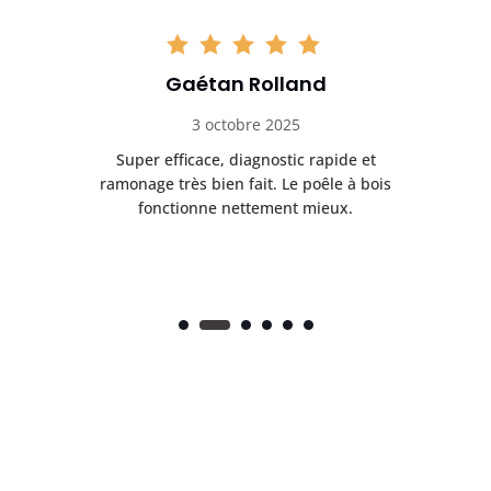
Gaétan Rolland
3 octobre 2025
tre
Super efficace, diagnostic rapide et
Le
t
ramonage très bien fait. Le poêle à bois
ét
fonctionne nettement mieux.