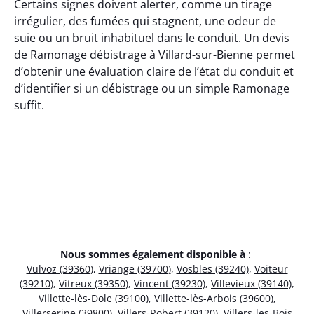
Certains signes doivent alerter, comme un tirage
irrégulier, des fumées qui stagnent, une odeur de
suie ou un bruit inhabituel dans le conduit. Un devis
de Ramonage débistrage à Villard-sur-Bienne permet
d’obtenir une évaluation claire de l’état du conduit et
d’identifier si un débistrage ou un simple Ramonage
suffit.
Nous sommes également disponible à
:
Vulvoz (39360)
,
Vriange (39700)
,
Vosbles (39240)
,
Voiteur
(39210)
,
Vitreux (39350)
,
Vincent (39230)
,
Villevieux (39140)
,
Villette-lès-Dole (39100)
,
Villette-lès-Arbois (39600)
,
Villerserine (39800)
,
Villers-Robert (39120)
,
Villers-les-Bois