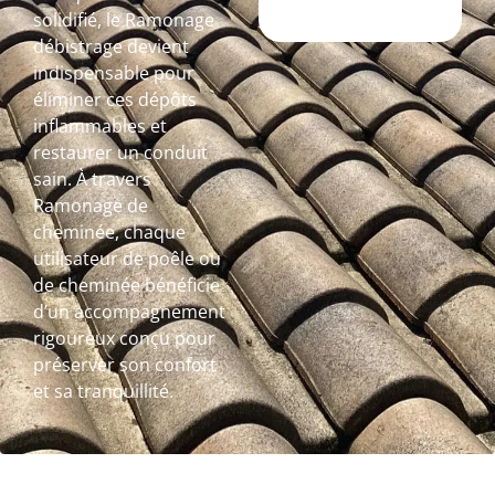
solidifié, le Ramonage
débistrage devient
indispensable pour
éliminer ces dépôts
inflammables et
restaurer un conduit
sain. À travers
Ramonage de
cheminée, chaque
utilisateur de poêle ou
de cheminée bénéficie
d’un accompagnement
rigoureux conçu pour
préserver son confort
et sa tranquillité.