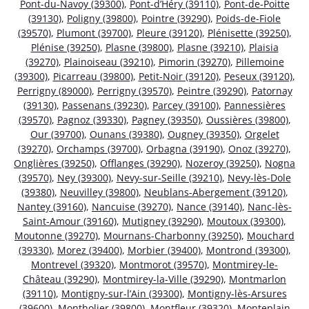
Pont-du-Navoy (39300)
,
Pont-d’Héry (39110)
,
Pont-de-Poitte
(39130)
,
Poligny (39800)
,
Pointre (39290)
,
Poids-de-Fiole
(39570)
,
Plumont (39700)
,
Pleure (39120)
,
Plénisette (39250)
,
Plénise (39250)
,
Plasne (39800)
,
Plasne (39210)
,
Plaisia
(39270)
,
Plainoiseau (39210)
,
Pimorin (39270)
,
Pillemoine
(39300)
,
Picarreau (39800)
,
Petit-Noir (39120)
,
Peseux (39120)
,
Perrigny (89000)
,
Perrigny (39570)
,
Peintre (39290)
,
Patornay
(39130)
,
Passenans (39230)
,
Parcey (39100)
,
Pannessières
(39570)
,
Pagnoz (39330)
,
Pagney (39350)
,
Oussières (39800)
,
Our (39700)
,
Ounans (39380)
,
Ougney (39350)
,
Orgelet
(39270)
,
Orchamps (39700)
,
Orbagna (39190)
,
Onoz (39270)
,
Onglières (39250)
,
Offlanges (39290)
,
Nozeroy (39250)
,
Nogna
(39570)
,
Ney (39300)
,
Nevy-sur-Seille (39210)
,
Nevy-lès-Dole
(39380)
,
Neuvilley (39800)
,
Neublans-Abergement (39120)
,
Nantey (39160)
,
Nancuise (39270)
,
Nance (39140)
,
Nanc-lès-
Saint-Amour (39160)
,
Mutigney (39290)
,
Moutoux (39300)
,
Moutonne (39270)
,
Mournans-Charbonny (39250)
,
Mouchard
(39330)
,
Morez (39400)
,
Morbier (39400)
,
Montrond (39300)
,
Montrevel (39320)
,
Montmorot (39570)
,
Montmirey-le-
Château (39290)
,
Montmirey-la-Ville (39290)
,
Montmarlon
(39110)
,
Montigny-sur-l’Ain (39300)
,
Montigny-lès-Arsures
(39600)
,
Montholier (39800)
,
Montfleur (39320)
,
Monteplain