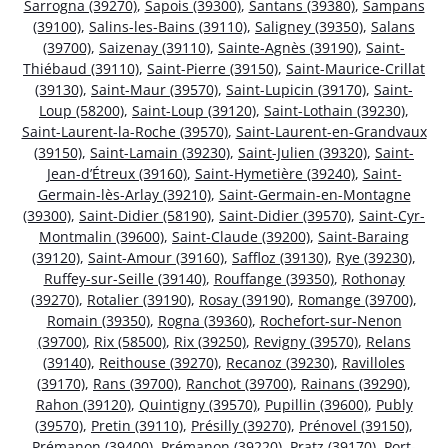
Sarrogna (39270)
,
Sapois (39300)
,
Santans (39380)
,
Sampans
(39100)
,
Salins-les-Bains (39110)
,
Saligney (39350)
,
Salans
(39700)
,
Saizenay (39110)
,
Sainte-Agnès (39190)
,
Saint-
Thiébaud (39110)
,
Saint-Pierre (39150)
,
Saint-Maurice-Crillat
(39130)
,
Saint-Maur (39570)
,
Saint-Lupicin (39170)
,
Saint-
Loup (58200)
,
Saint-Loup (39120)
,
Saint-Lothain (39230)
,
Saint-Laurent-la-Roche (39570)
,
Saint-Laurent-en-Grandvaux
(39150)
,
Saint-Lamain (39230)
,
Saint-Julien (39320)
,
Saint-
Jean-d’Étreux (39160)
,
Saint-Hymetière (39240)
,
Saint-
Germain-lès-Arlay (39210)
,
Saint-Germain-en-Montagne
(39300)
,
Saint-Didier (58190)
,
Saint-Didier (39570)
,
Saint-Cyr-
Montmalin (39600)
,
Saint-Claude (39200)
,
Saint-Baraing
(39120)
,
Saint-Amour (39160)
,
Saffloz (39130)
,
Rye (39230)
,
Ruffey-sur-Seille (39140)
,
Rouffange (39350)
,
Rothonay
(39270)
,
Rotalier (39190)
,
Rosay (39190)
,
Romange (39700)
,
Romain (39350)
,
Rogna (39360)
,
Rochefort-sur-Nenon
(39700)
,
Rix (58500)
,
Rix (39250)
,
Revigny (39570)
,
Relans
(39140)
,
Reithouse (39270)
,
Recanoz (39230)
,
Ravilloles
(39170)
,
Rans (39700)
,
Ranchot (39700)
,
Rainans (39290)
,
Rahon (39120)
,
Quintigny (39570)
,
Pupillin (39600)
,
Publy
(39570)
,
Pretin (39110)
,
Présilly (39270)
,
Prénovel (39150)
,
Prémanon (39400)
,
Prémanon (39220)
,
Pratz (39170)
,
Port-