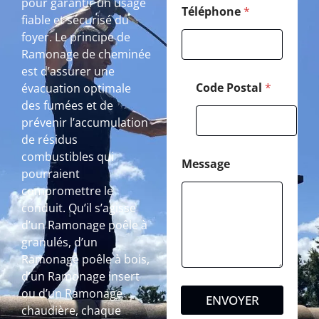
pour garantir un usage
Téléphone
*
fiable et sécurisé du
foyer. Le principe de
Ramonage de cheminée
est d’assurer une
Code Postal
*
évacuation optimale
des fumées et de
prévenir l’accumulation
de résidus
combustibles qui
Message
pourraient
compromettre le
conduit. Qu’il s’agisse
d’un Ramonage poêle à
granulés, d’un
Ramonage poêle à bois,
d’un Ramonage insert
ou d’un Ramonage
ENVOYER
chaudière, chaque