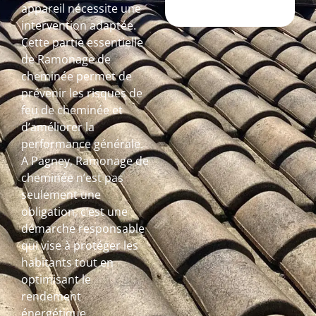
appareil nécessite une
intervention adaptée.
Cette partie essentielle
de Ramonage de
cheminée permet de
prévenir les risques de
feu de cheminée et
d’améliorer la
performance générale.
A Pagney, Ramonage de
cheminée n’est pas
seulement une
obligation, c’est une
démarche responsable
qui vise à protéger les
habitants tout en
optimisant le
rendement
énergétique.