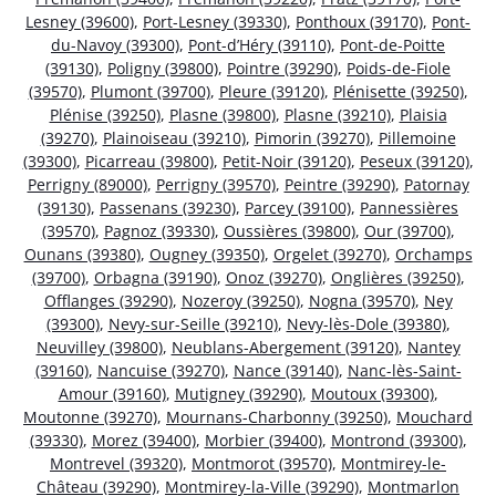
Lesney (39600)
,
Port-Lesney (39330)
,
Ponthoux (39170)
,
Pont-
du-Navoy (39300)
,
Pont-d’Héry (39110)
,
Pont-de-Poitte
(39130)
,
Poligny (39800)
,
Pointre (39290)
,
Poids-de-Fiole
(39570)
,
Plumont (39700)
,
Pleure (39120)
,
Plénisette (39250)
,
Plénise (39250)
,
Plasne (39800)
,
Plasne (39210)
,
Plaisia
(39270)
,
Plainoiseau (39210)
,
Pimorin (39270)
,
Pillemoine
(39300)
,
Picarreau (39800)
,
Petit-Noir (39120)
,
Peseux (39120)
,
Perrigny (89000)
,
Perrigny (39570)
,
Peintre (39290)
,
Patornay
(39130)
,
Passenans (39230)
,
Parcey (39100)
,
Pannessières
(39570)
,
Pagnoz (39330)
,
Oussières (39800)
,
Our (39700)
,
Ounans (39380)
,
Ougney (39350)
,
Orgelet (39270)
,
Orchamps
(39700)
,
Orbagna (39190)
,
Onoz (39270)
,
Onglières (39250)
,
Offlanges (39290)
,
Nozeroy (39250)
,
Nogna (39570)
,
Ney
(39300)
,
Nevy-sur-Seille (39210)
,
Nevy-lès-Dole (39380)
,
Neuvilley (39800)
,
Neublans-Abergement (39120)
,
Nantey
(39160)
,
Nancuise (39270)
,
Nance (39140)
,
Nanc-lès-Saint-
Amour (39160)
,
Mutigney (39290)
,
Moutoux (39300)
,
Moutonne (39270)
,
Mournans-Charbonny (39250)
,
Mouchard
(39330)
,
Morez (39400)
,
Morbier (39400)
,
Montrond (39300)
,
Montrevel (39320)
,
Montmorot (39570)
,
Montmirey-le-
Château (39290)
,
Montmirey-la-Ville (39290)
,
Montmarlon