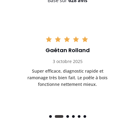
Basé sur
628 avis
Gaétan Rolland
3 octobre 2025
tre
Super efficace, diagnostic rapide et
Le
t
ramonage très bien fait. Le poêle à bois
ét
fonctionne nettement mieux.