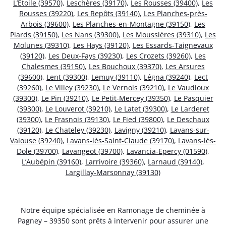
L’Étoile (39570)
,
Leschères (39170)
,
Les Rousses (39400)
,
Les
Rousses (39220)
,
Les Repôts (39140)
,
Les Planches-près-
Arbois (39600)
,
Les Planches-en-Montagne (39150)
,
Les
Piards (39150)
,
Les Nans (39300)
,
Les Moussières (39310)
,
Les
Molunes (39310)
,
Les Hays (39120)
,
Les Essards-Taignevaux
(39120)
,
Les Deux-Fays (39230)
,
Les Crozets (39260)
,
Les
Chalesmes (39150)
,
Les Bouchoux (39370)
,
Les Arsures
(39600)
,
Lent (39300)
,
Lemuy (39110)
,
Légna (39240)
,
Lect
(39260)
,
Le Villey (39230)
,
Le Vernois (39210)
,
Le Vaudioux
(39300)
,
Le Pin (39210)
,
Le Petit-Mercey (39350)
,
Le Pasquier
(39300)
,
Le Louverot (39210)
,
Le Latet (39300)
,
Le Larderet
(39300)
,
Le Frasnois (39130)
,
Le Fied (39800)
,
Le Deschaux
(39120)
,
Le Chateley (39230)
,
Lavigny (39210)
,
Lavans-sur-
Valouse (39240)
,
Lavans-lès-Saint-Claude (39170)
,
Lavans-lès-
Dole (39700)
,
Lavangeot (39700)
,
Lavancia-Epercy (01590)
,
L’Aubépin (39160)
,
Larrivoire (39360)
,
Larnaud (39140)
,
Largillay-Marsonnay (39130)
Notre équipe spécialisée en Ramonage de cheminée à
Pagney – 39350 sont prêts à intervenir pour assurer une