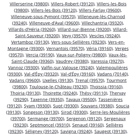
Villerserine (39800)
,
Villers-Robert (39120)
,
Villers-les-Bois
(39800)
,
Villers-les-Bois (39120)
,
Villers-Farlay (39600)
,
Villeneuve-sous-Pymont (39570)
,
Villeneuve-lès-Charnod
(39240)
,
Villeneuve-d’Aval (39600)
,
Villechantria (39320)
,
Villards-d’Héria (39260)
,
Villard-sur-Bienne (39200)
,
Villard-
Saint-Sauveur (39200)
,
Vevy (39570)
,
Vescles (39240)
,
Vertamboz (39130)
,
Vers-sous-Sellières (39230)
,
Vers-en-
Montagne (39300)
,
Vernantois (39570)
,
Véria (39160)
,
Verges
(39570)
,
Vercia (39190)
,
Vaux-sur-Poligny (39800)
,
Vaux-lès-
Saint-Claude (39360)
,
Vaudrey (39380)
,
Varessia (39270)
,
Vannoz (39300)
,
Valfin-sur-Valouse (39240)
,
Valempoulières
(39300)
,
Val-d’Épy (39320)
,
Val-d’Épy (39160)
,
Vadans (70140)
,
Vadans (39600)
,
Uxelles (39130)
,
Trenal (39570)
,
Tourmont
(39800)
,
Toulouse-le-Château (39230)
,
Thoissia (39160)
,
Thoiria (39130)
,
Thoirette (39240)
,
Thésy (39110)
,
Thervay
(39290)
,
Taxenne (39350)
,
Tavaux (39500)
,
Tassenières
(39120)
,
Syam (39300)
,
Supt (39300)
,
Souvans (39380)
,
Soucia
(39130)
,
Songeson (39130)
,
Sirod (39300)
,
Serre-les-Moulières
(39700)
,
Sermange (39700)
,
Sergenon (39120)
,
Sergenaux
(39230)
,
Septmoncel (39310)
,
Senaud (39160)
,
Sellières
(39230)
,
Séligney (39120)
,
Savigna (39240)
,
Saugeot (39130)
,