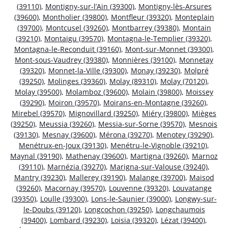
(39110)
,
Montigny-sur-l’Ain (39300)
,
Montigny-lès-Arsures
(39600)
,
Montholier (39800)
,
Montfleur (39320)
,
Monteplain
(39700)
,
Montcusel (39260)
,
Montbarrey (39380)
,
Montain
(39210)
,
Montaigu (39570)
,
Montagna-le-Templier (39320)
,
Montagna-le-Reconduit (39160)
,
Mont-sur-Monnet (39300)
,
Mont-sous-Vaudrey (39380)
,
Monnières (39100)
,
Monnetay
(39320)
,
Monnet-la-Ville (39300)
,
Monay (39230)
,
Molpré
(39250)
,
Molinges (39360)
,
Molay (89310)
,
Molay (70120)
,
Molay (39500)
,
Molamboz (39600)
,
Molain (39800)
,
Moissey
(39290)
,
Moiron (39570)
,
Moirans-en-Montagne (39260)
,
Mirebel (39570)
,
Mignovillard (39250)
,
Miéry (39800)
,
Mièges
(39250)
,
Meussia (39260)
,
Messia-sur-Sorne (39570)
,
Mesnois
(39130)
,
Mesnay (39600)
,
Mérona (39270)
,
Menotey (39290)
,
Menétrux-en-Joux (39130)
,
Menétru-le-Vignoble (39210)
,
Maynal (39190)
,
Mathenay (39600)
,
Martigna (39260)
,
Marnoz
(39110)
,
Marnézia (39270)
,
Marigna-sur-Valouse (39240)
,
Mantry (39230)
,
Mallerey (39190)
,
Malange (39700)
,
Maisod
(39260)
,
Macornay (39570)
,
Louvenne (39320)
,
Louvatange
(39350)
,
Loulle (39300)
,
Lons-le-Saunier (39000)
,
Longwy-sur-
le-Doubs (39120)
,
Longcochon (39250)
,
Longchaumois
(39400)
,
Lombard (39230)
,
Loisia (39320)
,
Lézat (39400)
,