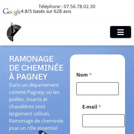
Téléphone :
07.56.78.02.30
4.8/5 basés sur 628 avis
RAMONAGE
DE CHEMINÉE
*
Nom
*
À PAGNEY
P
o
Dans un département
s
comme Pagney, où les
t
a
poêles, inserts et
l
chaudières sont
E-mail
*
*
largement utilisés,
Ramonage de cheminée
joue un rôle essentiel