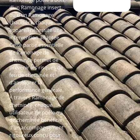
Ramonage poêle à bois,
d’un Ramonage insert
ou d’un Ramonage
chaudière, chaque
appareil nécessite une
intervention adaptée.
Cette partie essentielle
de Ramonage de
cheminée permet de
prévenir les risques de
feu de cheminée et
d’améliorer la
performance générale.
À travers Ramonage de
cheminée, chaque
utilisateur de poêle ou
de cheminée bénéficie
d’un accompagnement
rigoureux conçu pour