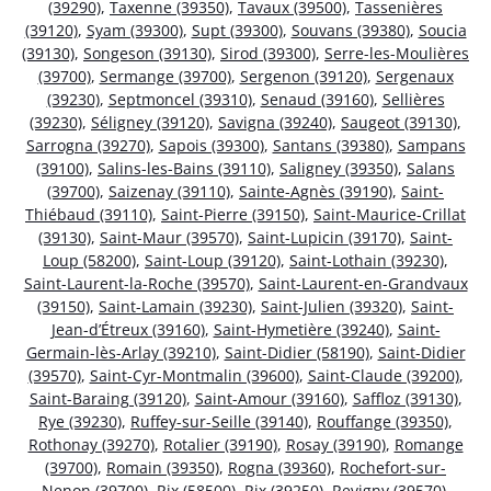
(39290)
,
Taxenne (39350)
,
Tavaux (39500)
,
Tassenières
(39120)
,
Syam (39300)
,
Supt (39300)
,
Souvans (39380)
,
Soucia
(39130)
,
Songeson (39130)
,
Sirod (39300)
,
Serre-les-Moulières
(39700)
,
Sermange (39700)
,
Sergenon (39120)
,
Sergenaux
(39230)
,
Septmoncel (39310)
,
Senaud (39160)
,
Sellières
(39230)
,
Séligney (39120)
,
Savigna (39240)
,
Saugeot (39130)
,
Sarrogna (39270)
,
Sapois (39300)
,
Santans (39380)
,
Sampans
(39100)
,
Salins-les-Bains (39110)
,
Saligney (39350)
,
Salans
(39700)
,
Saizenay (39110)
,
Sainte-Agnès (39190)
,
Saint-
Thiébaud (39110)
,
Saint-Pierre (39150)
,
Saint-Maurice-Crillat
(39130)
,
Saint-Maur (39570)
,
Saint-Lupicin (39170)
,
Saint-
Loup (58200)
,
Saint-Loup (39120)
,
Saint-Lothain (39230)
,
Saint-Laurent-la-Roche (39570)
,
Saint-Laurent-en-Grandvaux
(39150)
,
Saint-Lamain (39230)
,
Saint-Julien (39320)
,
Saint-
Jean-d’Étreux (39160)
,
Saint-Hymetière (39240)
,
Saint-
Germain-lès-Arlay (39210)
,
Saint-Didier (58190)
,
Saint-Didier
(39570)
,
Saint-Cyr-Montmalin (39600)
,
Saint-Claude (39200)
,
Saint-Baraing (39120)
,
Saint-Amour (39160)
,
Saffloz (39130)
,
Rye (39230)
,
Ruffey-sur-Seille (39140)
,
Rouffange (39350)
,
Rothonay (39270)
,
Rotalier (39190)
,
Rosay (39190)
,
Romange
(39700)
,
Romain (39350)
,
Rogna (39360)
,
Rochefort-sur-
Nenon (39700)
,
Rix (58500)
,
Rix (39250)
,
Revigny (39570)
,