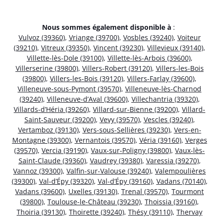
Nous sommes également disponible à
:
Vulvoz (39360)
,
Vriange (39700)
,
Vosbles (39240)
,
Voiteur
(39210)
,
Vitreux (39350)
,
Vincent (39230)
,
Villevieux (39140)
,
Villette-lès-Dole (39100)
,
Villette-lès-Arbois (39600)
,
Villerserine (39800)
,
Villers-Robert (39120)
,
Villers-les-Bois
(39800)
,
Villers-les-Bois (39120)
,
Villers-Farlay (39600)
,
Villeneuve-sous-Pymont (39570)
,
Villeneuve-lès-Charnod
(39240)
,
Villeneuve-d’Aval (39600)
,
Villechantria (39320)
,
Villards-d’Héria (39260)
,
Villard-sur-Bienne (39200)
,
Villard-
Saint-Sauveur (39200)
,
Vevy (39570)
,
Vescles (39240)
,
Vertamboz (39130)
,
Vers-sous-Sellières (39230)
,
Vers-en-
Montagne (39300)
,
Vernantois (39570)
,
Véria (39160)
,
Verges
(39570)
,
Vercia (39190)
,
Vaux-sur-Poligny (39800)
,
Vaux-lès-
Saint-Claude (39360)
,
Vaudrey (39380)
,
Varessia (39270)
,
Vannoz (39300)
,
Valfin-sur-Valouse (39240)
,
Valempoulières
(39300)
,
Val-d’Épy (39320)
,
Val-d’Épy (39160)
,
Vadans (70140)
,
Vadans (39600)
,
Uxelles (39130)
,
Trenal (39570)
,
Tourmont
(39800)
,
Toulouse-le-Château (39230)
,
Thoissia (39160)
,
Thoiria (39130)
,
Thoirette (39240)
,
Thésy (39110)
,
Thervay