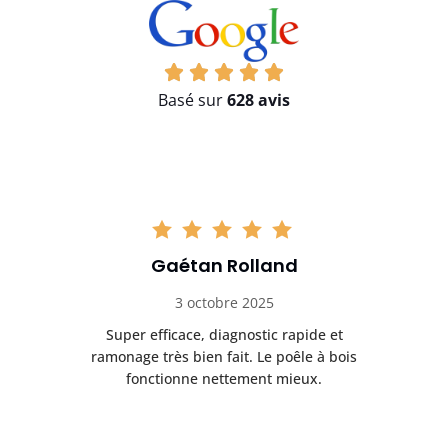
Basé sur
628 avis
Gaétan Rolland
3 octobre 2025
tre
Super efficace, diagnostic rapide et
Le
t
ramonage très bien fait. Le poêle à bois
ét
fonctionne nettement mieux.