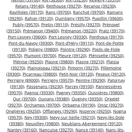
Relans (39140)
,
Reithouse (39270)
,
Recanoz (39230)
,
Ravilloles (39170)
,
Rans (39700)
,
Ranchot (39700)
,
Rainans
(39290)
,
Rahon (39120)
,
Quintigny (39570)
,
Pupillin (39600)
,
Publy (39570)
,
Pretin (39110)
,
Présilly (39270)
,
Prénovel
(39150)
,
Prémanon (39400)
,
Prémanon (39220)
,
Pratz (39170)
,
Port-Lesney (39600)
,
Port-Lesney (39330)
,
Ponthoux (39170)
,
Pont-du-Navoy (39300)
,
Pont-d’Héry (39110)
,
Pont-de-Poitte
(39130)
,
Poligny (39800)
,
Pointre (39290)
,
Poids-de-Fiole
(39570)
,
Plumont (39700)
,
Pleure (39120)
,
Plénisette (39250)
,
Plénise (39250)
,
Plasne (39800)
,
Plasne (39210)
,
Plaisia
(39270)
,
Plainoiseau (39210)
,
Pimorin (39270)
,
Pillemoine
(39300)
,
Picarreau (39800)
,
Petit-Noir (39120)
,
Peseux (39120)
,
Perrigny (89000)
,
Perrigny (39570)
,
Peintre (39290)
,
Patornay
(39130)
,
Passenans (39230)
,
Parcey (39100)
,
Pannessières
(39570)
,
Pagnoz (39330)
,
Pagney (39350)
,
Oussières (39800)
,
Our (39700)
,
Ounans (39380)
,
Ougney (39350)
,
Orgelet
(39270)
,
Orchamps (39700)
,
Orbagna (39190)
,
Onoz (39270)
,
Onglières (39250)
,
Offlanges (39290)
,
Nozeroy (39250)
,
Nogna
(39570)
,
Ney (39300)
,
Nevy-sur-Seille (39210)
,
Nevy-lès-Dole
(39380)
,
Neuvilley (39800)
,
Neublans-Abergement (39120)
,
Nantey (39160)
,
Nancuise (39270)
,
Nance (39140)
,
Nanc-lès-