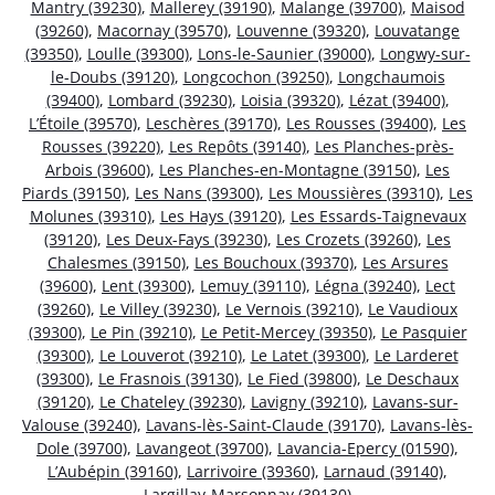
Mantry (39230)
,
Mallerey (39190)
,
Malange (39700)
,
Maisod
(39260)
,
Macornay (39570)
,
Louvenne (39320)
,
Louvatange
(39350)
,
Loulle (39300)
,
Lons-le-Saunier (39000)
,
Longwy-sur-
le-Doubs (39120)
,
Longcochon (39250)
,
Longchaumois
(39400)
,
Lombard (39230)
,
Loisia (39320)
,
Lézat (39400)
,
L’Étoile (39570)
,
Leschères (39170)
,
Les Rousses (39400)
,
Les
Rousses (39220)
,
Les Repôts (39140)
,
Les Planches-près-
Arbois (39600)
,
Les Planches-en-Montagne (39150)
,
Les
Piards (39150)
,
Les Nans (39300)
,
Les Moussières (39310)
,
Les
Molunes (39310)
,
Les Hays (39120)
,
Les Essards-Taignevaux
(39120)
,
Les Deux-Fays (39230)
,
Les Crozets (39260)
,
Les
Chalesmes (39150)
,
Les Bouchoux (39370)
,
Les Arsures
(39600)
,
Lent (39300)
,
Lemuy (39110)
,
Légna (39240)
,
Lect
(39260)
,
Le Villey (39230)
,
Le Vernois (39210)
,
Le Vaudioux
(39300)
,
Le Pin (39210)
,
Le Petit-Mercey (39350)
,
Le Pasquier
(39300)
,
Le Louverot (39210)
,
Le Latet (39300)
,
Le Larderet
(39300)
,
Le Frasnois (39130)
,
Le Fied (39800)
,
Le Deschaux
(39120)
,
Le Chateley (39230)
,
Lavigny (39210)
,
Lavans-sur-
Valouse (39240)
,
Lavans-lès-Saint-Claude (39170)
,
Lavans-lès-
Dole (39700)
,
Lavangeot (39700)
,
Lavancia-Epercy (01590)
,
L’Aubépin (39160)
,
Larrivoire (39360)
,
Larnaud (39140)
,
Largillay-Marsonnay (39130)