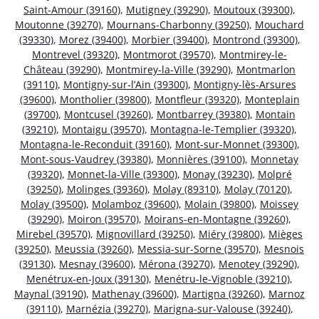
Saint-Amour (39160)
,
Mutigney (39290)
,
Moutoux (39300)
,
Moutonne (39270)
,
Mournans-Charbonny (39250)
,
Mouchard
(39330)
,
Morez (39400)
,
Morbier (39400)
,
Montrond (39300)
,
Montrevel (39320)
,
Montmorot (39570)
,
Montmirey-le-
Château (39290)
,
Montmirey-la-Ville (39290)
,
Montmarlon
(39110)
,
Montigny-sur-l’Ain (39300)
,
Montigny-lès-Arsures
(39600)
,
Montholier (39800)
,
Montfleur (39320)
,
Monteplain
(39700)
,
Montcusel (39260)
,
Montbarrey (39380)
,
Montain
(39210)
,
Montaigu (39570)
,
Montagna-le-Templier (39320)
,
Montagna-le-Reconduit (39160)
,
Mont-sur-Monnet (39300)
,
Mont-sous-Vaudrey (39380)
,
Monnières (39100)
,
Monnetay
(39320)
,
Monnet-la-Ville (39300)
,
Monay (39230)
,
Molpré
(39250)
,
Molinges (39360)
,
Molay (89310)
,
Molay (70120)
,
Molay (39500)
,
Molamboz (39600)
,
Molain (39800)
,
Moissey
(39290)
,
Moiron (39570)
,
Moirans-en-Montagne (39260)
,
Mirebel (39570)
,
Mignovillard (39250)
,
Miéry (39800)
,
Mièges
(39250)
,
Meussia (39260)
,
Messia-sur-Sorne (39570)
,
Mesnois
(39130)
,
Mesnay (39600)
,
Mérona (39270)
,
Menotey (39290)
,
Menétrux-en-Joux (39130)
,
Menétru-le-Vignoble (39210)
,
Maynal (39190)
,
Mathenay (39600)
,
Martigna (39260)
,
Marnoz
(39110)
,
Marnézia (39270)
,
Marigna-sur-Valouse (39240)
,