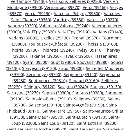
Vertamboz (39130)
,
Vers-sous-Sellières (39230)
,
Vers-en-
Montagne (39300)
,
Vernantois (39570)
,
Véria (39160)
,
Verges
(39570)
,
Vercia (39190)
,
Vaux-sur-Poligny (39800)
,
Vaux-lès-
Saint-Claude (39360)
,
Vaudrey (39380)
,
Varessia (39270)
,
Vannoz (39300)
,
Valfin-sur-Valouse (39240)
,
Valempoulières
(39300)
,
Val-d’Épy (39320)
,
Val-d’Épy (39160)
,
Vadans (70140)
,
Vadans (39600)
,
Uxelles (39130)
,
Trenal (39570)
,
Tourmont
(39800)
,
Toulouse-le-Château (39230)
,
Thoissia (39160)
,
Thoiria (39130)
,
Thoirette (39240)
,
Thésy (39110)
,
Thervay
(39290)
,
Taxenne (39350)
,
Tavaux (39500)
,
Tassenières
(39120)
,
Syam (39300)
,
Supt (39300)
,
Souvans (39380)
,
Soucia
(39130)
,
Songeson (39130)
,
Sirod (39300)
,
Serre-les-Moulières
(39700)
,
Sermange (39700)
,
Sergenon (39120)
,
Sergenaux
(39230)
,
Septmoncel (39310)
,
Senaud (39160)
,
Sellières
(39230)
,
Séligney (39120)
,
Savigna (39240)
,
Saugeot (39130)
,
Sarrogna (39270)
,
Sapois (39300)
,
Santans (39380)
,
Sampans
(39100)
,
Salins-les-Bains (39110)
,
Saligney (39350)
,
Salans
(39700)
,
Saizenay (39110)
,
Sainte-Agnès (39190)
,
Saint-
Thiébaud (39110)
,
Saint-Pierre (39150)
,
Saint-Maurice-Crillat
(39130)
,
Saint-Maur (39570)
,
Saint-Lupicin (39170)
,
Saint-
Loup (58200)
,
Saint-Loup (39120)
,
Saint-Lothain (39230)
,
Saint-Laurent-la-Roche (39570)
,
Saint-Laurent-en-Grandvaux