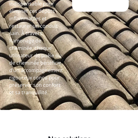
indispensable pour
éliminer ces dépôts
inflammables et
restaurer un conduit
sain. À travers
Ramonage de
cheminée, chaque
utilisateur de poêle ou
de cheminée bénéficie
d’un accompagnement
rigoureux conçu pour
préserver son confort
et sa tranquillité.