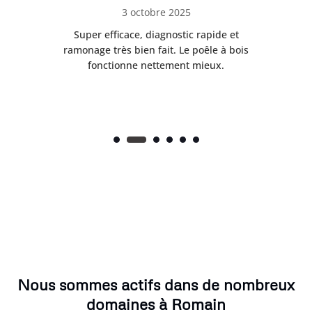
12 décembre 2025
pide et
Le conduit était presque bouché et tout a
le à bois
été remis en état. Intervention sérieuse et
eux.
sécurisée. Très contente du résultat.
Nous sommes actifs dans de nombreux
domaines à Romain