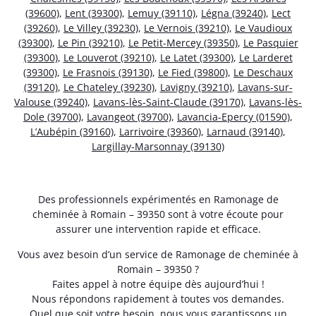
(39600)
,
Lent (39300)
,
Lemuy (39110)
,
Légna (39240)
,
Lect
(39260)
,
Le Villey (39230)
,
Le Vernois (39210)
,
Le Vaudioux
(39300)
,
Le Pin (39210)
,
Le Petit-Mercey (39350)
,
Le Pasquier
(39300)
,
Le Louverot (39210)
,
Le Latet (39300)
,
Le Larderet
(39300)
,
Le Frasnois (39130)
,
Le Fied (39800)
,
Le Deschaux
(39120)
,
Le Chateley (39230)
,
Lavigny (39210)
,
Lavans-sur-
Valouse (39240)
,
Lavans-lès-Saint-Claude (39170)
,
Lavans-lès-
Dole (39700)
,
Lavangeot (39700)
,
Lavancia-Epercy (01590)
,
L’Aubépin (39160)
,
Larrivoire (39360)
,
Larnaud (39140)
,
Largillay-Marsonnay (39130)
Des professionnels expérimentés en Ramonage de
cheminée à Romain – 39350 sont à votre écoute pour
assurer une intervention rapide et efficace.
Vous avez besoin d’un service de Ramonage de cheminée à
Romain – 39350 ?
Faites appel à notre équipe dès aujourd’hui !
Nous répondons rapidement à toutes vos demandes.
Quel que soit votre besoin, nous vous garantissons un