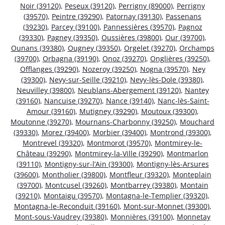
Noir (39120)
,
Peseux (39120)
,
Perrigny (89000)
,
Perrigny
(39570)
,
Peintre (39290)
,
Patornay (39130)
,
Passenans
(39230)
,
Parcey (39100)
,
Pannessières (39570)
,
Pagnoz
(39330)
,
Pagney (39350)
,
Oussières (39800)
,
Our (39700)
,
Ounans (39380)
,
Ougney (39350)
,
Orgelet (39270)
,
Orchamps
(39700)
,
Orbagna (39190)
,
Onoz (39270)
,
Onglières (39250)
,
Offlanges (39290)
,
Nozeroy (39250)
,
Nogna (39570)
,
Ney
(39300)
,
Nevy-sur-Seille (39210)
,
Nevy-lès-Dole (39380)
,
Neuvilley (39800)
,
Neublans-Abergement (39120)
,
Nantey
(39160)
,
Nancuise (39270)
,
Nance (39140)
,
Nanc-lès-Saint-
Amour (39160)
,
Mutigney (39290)
,
Moutoux (39300)
,
Moutonne (39270)
,
Mournans-Charbonny (39250)
,
Mouchard
(39330)
,
Morez (39400)
,
Morbier (39400)
,
Montrond (39300)
,
Montrevel (39320)
,
Montmorot (39570)
,
Montmirey-le-
Château (39290)
,
Montmirey-la-Ville (39290)
,
Montmarlon
(39110)
,
Montigny-sur-l’Ain (39300)
,
Montigny-lès-Arsures
(39600)
,
Montholier (39800)
,
Montfleur (39320)
,
Monteplain
(39700)
,
Montcusel (39260)
,
Montbarrey (39380)
,
Montain
(39210)
,
Montaigu (39570)
,
Montagna-le-Templier (39320)
,
Montagna-le-Reconduit (39160)
,
Mont-sur-Monnet (39300)
,
Mont-sous-Vaudrey (39380)
,
Monnières (39100)
,
Monnetay