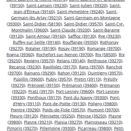
(39150)
,
Saint-Lamain (39230)
,
Saint-Julien (39320)
,
Saint-
Jean-d’Étreux (39160)
,
Saint-Hymetière (39240)
,
Saint-
Germain-lès-Arlay (39210)
,
Saint-Germain-en-Montagne
(39300)
,
Saint-Didier (58190)
,
Saint-Didier (39570)
,
Saint-Cyr-
Montmalin (39600)
,
Saint-Claude (39200)
,
Saint-Baraing
(39120)
,
Saint-Amour (39160)
,
Saffloz (39130)
,
Rye (39230)
,
Ruffey-sur-Seille (39140)
,
Rouffange (39350)
,
Rothonay
(39270)
,
Rotalier (39190)
,
Rosay (39190)
,
Romange (39700)
,
Rogna (39360)
,
Rochefort-sur-Nenon (39700)
,
Rix (58500)
,
Rix
(39250)
,
Revigny (39570)
,
Relans (39140)
,
Reithouse (39270)
,
Recanoz (39230)
,
Ravilloles (39170)
,
Rans (39700)
,
Ranchot
(39700)
,
Rainans (39290)
,
Rahon (39120)
,
Quintigny (39570)
,
Pupillin (39600)
,
Publy (39570)
,
Pretin (39110)
,
Présilly
(39270)
,
Prénovel (39150)
,
Prémanon (39400)
,
Prémanon
(39220)
,
Pratz (39170)
,
Port-Lesney (39600)
,
Port-Lesney
(39330)
,
Ponthoux (39170)
,
Pont-du-Navoy (39300)
,
Pont-
d’Héry (39110)
,
Pont-de-Poitte (39130)
,
Poligny (39800)
,
Pointre (39290)
,
Poids-de-Fiole (39570)
,
Plumont (39700)
,
Pleure (39120)
,
Plénisette (39250)
,
Plénise (39250)
,
Plasne
(39800)
,
Plasne (39210)
,
Plaisia (39270)
,
Plainoiseau (39210)
,
Pimorin (39270)
,
Pillemoine (39300)
,
Picarreau (39800)
,
Petit-