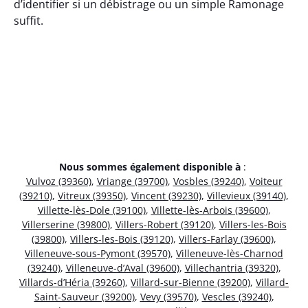
d’identifier si un débistrage ou un simple Ramonage
suffit.
Nous sommes également disponible à
:
Vulvoz (39360)
,
Vriange (39700)
,
Vosbles (39240)
,
Voiteur
(39210)
,
Vitreux (39350)
,
Vincent (39230)
,
Villevieux (39140)
,
Villette-lès-Dole (39100)
,
Villette-lès-Arbois (39600)
,
Villerserine (39800)
,
Villers-Robert (39120)
,
Villers-les-Bois
(39800)
,
Villers-les-Bois (39120)
,
Villers-Farlay (39600)
,
Villeneuve-sous-Pymont (39570)
,
Villeneuve-lès-Charnod
(39240)
,
Villeneuve-d’Aval (39600)
,
Villechantria (39320)
,
Villards-d’Héria (39260)
,
Villard-sur-Bienne (39200)
,
Villard-
Saint-Sauveur (39200)
,
Vevy (39570)
,
Vescles (39240)
,