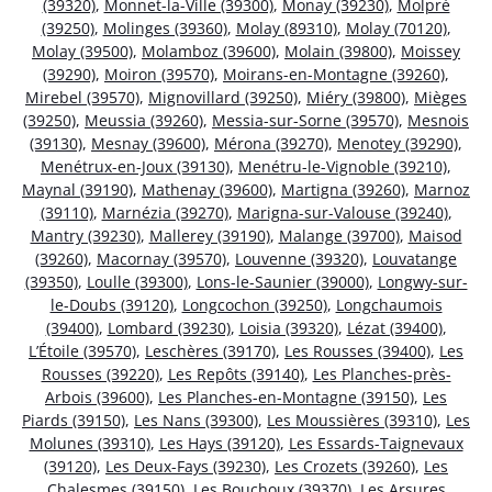
(39320)
,
Monnet-la-Ville (39300)
,
Monay (39230)
,
Molpré
(39250)
,
Molinges (39360)
,
Molay (89310)
,
Molay (70120)
,
Molay (39500)
,
Molamboz (39600)
,
Molain (39800)
,
Moissey
(39290)
,
Moiron (39570)
,
Moirans-en-Montagne (39260)
,
Mirebel (39570)
,
Mignovillard (39250)
,
Miéry (39800)
,
Mièges
(39250)
,
Meussia (39260)
,
Messia-sur-Sorne (39570)
,
Mesnois
(39130)
,
Mesnay (39600)
,
Mérona (39270)
,
Menotey (39290)
,
Menétrux-en-Joux (39130)
,
Menétru-le-Vignoble (39210)
,
Maynal (39190)
,
Mathenay (39600)
,
Martigna (39260)
,
Marnoz
(39110)
,
Marnézia (39270)
,
Marigna-sur-Valouse (39240)
,
Mantry (39230)
,
Mallerey (39190)
,
Malange (39700)
,
Maisod
(39260)
,
Macornay (39570)
,
Louvenne (39320)
,
Louvatange
(39350)
,
Loulle (39300)
,
Lons-le-Saunier (39000)
,
Longwy-sur-
le-Doubs (39120)
,
Longcochon (39250)
,
Longchaumois
(39400)
,
Lombard (39230)
,
Loisia (39320)
,
Lézat (39400)
,
L’Étoile (39570)
,
Leschères (39170)
,
Les Rousses (39400)
,
Les
Rousses (39220)
,
Les Repôts (39140)
,
Les Planches-près-
Arbois (39600)
,
Les Planches-en-Montagne (39150)
,
Les
Piards (39150)
,
Les Nans (39300)
,
Les Moussières (39310)
,
Les
Molunes (39310)
,
Les Hays (39120)
,
Les Essards-Taignevaux
(39120)
,
Les Deux-Fays (39230)
,
Les Crozets (39260)
,
Les
Chalesmes (39150)
,
Les Bouchoux (39370)
,
Les Arsures