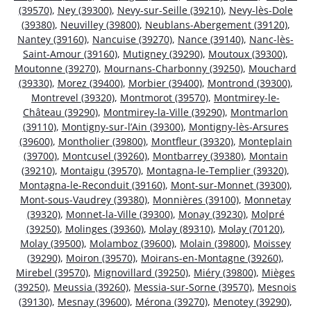
(39570)
,
Ney (39300)
,
Nevy-sur-Seille (39210)
,
Nevy-lès-Dole
(39380)
,
Neuvilley (39800)
,
Neublans-Abergement (39120)
,
Nantey (39160)
,
Nancuise (39270)
,
Nance (39140)
,
Nanc-lès-
Saint-Amour (39160)
,
Mutigney (39290)
,
Moutoux (39300)
,
Moutonne (39270)
,
Mournans-Charbonny (39250)
,
Mouchard
(39330)
,
Morez (39400)
,
Morbier (39400)
,
Montrond (39300)
,
Montrevel (39320)
,
Montmorot (39570)
,
Montmirey-le-
Château (39290)
,
Montmirey-la-Ville (39290)
,
Montmarlon
(39110)
,
Montigny-sur-l’Ain (39300)
,
Montigny-lès-Arsures
(39600)
,
Montholier (39800)
,
Montfleur (39320)
,
Monteplain
(39700)
,
Montcusel (39260)
,
Montbarrey (39380)
,
Montain
(39210)
,
Montaigu (39570)
,
Montagna-le-Templier (39320)
,
Montagna-le-Reconduit (39160)
,
Mont-sur-Monnet (39300)
,
Mont-sous-Vaudrey (39380)
,
Monnières (39100)
,
Monnetay
(39320)
,
Monnet-la-Ville (39300)
,
Monay (39230)
,
Molpré
(39250)
,
Molinges (39360)
,
Molay (89310)
,
Molay (70120)
,
Molay (39500)
,
Molamboz (39600)
,
Molain (39800)
,
Moissey
(39290)
,
Moiron (39570)
,
Moirans-en-Montagne (39260)
,
Mirebel (39570)
,
Mignovillard (39250)
,
Miéry (39800)
,
Mièges
(39250)
,
Meussia (39260)
,
Messia-sur-Sorne (39570)
,
Mesnois
(39130)
,
Mesnay (39600)
,
Mérona (39270)
,
Menotey (39290)
,