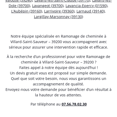
Valouse (39240)
,
Lavans-lès-Saint-Claude (39170)
,
Lavans-lès-
Dole (39700)
,
Lavangeot (39700)
,
Lavancia-Epercy (01590)
,
L’Aubépin (39160)
,
Larrivoire (39360)
,
Larnaud (39140)
,
Largillay-Marsonnay (39130)
Notre équipe spécialisée en Ramonage de cheminée à
Villard-Saint-Sauveur – 39200 vous accompagnent avec
sérieux pour assurer une intervention rapide et efficace.
À la recherche d’un professionnel pour votre Ramonage de
cheminée à Villard-Saint-Sauveur – 39200 ?
Faites appel à notre équipe dès aujourd’hui !
Un devis gratuit vous est proposé sur simple demande.
Quel que soit votre besoin, nous vous garantissons un
accompagnement de qualité.
Envoyez-nous votre demande pour bénéficier d’un résultat à
la hauteur de vos attentes.
Par téléphone au
07.56.78.02.30