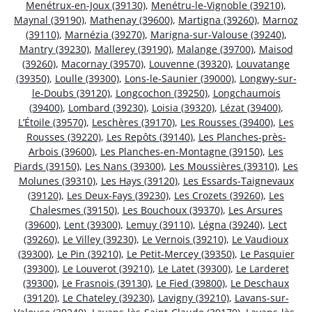
Menétrux-en-Joux (39130)
,
Menétru-le-Vignoble (39210)
,
Maynal (39190)
,
Mathenay (39600)
,
Martigna (39260)
,
Marnoz
(39110)
,
Marnézia (39270)
,
Marigna-sur-Valouse (39240)
,
Mantry (39230)
,
Mallerey (39190)
,
Malange (39700)
,
Maisod
(39260)
,
Macornay (39570)
,
Louvenne (39320)
,
Louvatange
(39350)
,
Loulle (39300)
,
Lons-le-Saunier (39000)
,
Longwy-sur-
le-Doubs (39120)
,
Longcochon (39250)
,
Longchaumois
(39400)
,
Lombard (39230)
,
Loisia (39320)
,
Lézat (39400)
,
L’Étoile (39570)
,
Leschères (39170)
,
Les Rousses (39400)
,
Les
Rousses (39220)
,
Les Repôts (39140)
,
Les Planches-près-
Arbois (39600)
,
Les Planches-en-Montagne (39150)
,
Les
Piards (39150)
,
Les Nans (39300)
,
Les Moussières (39310)
,
Les
Molunes (39310)
,
Les Hays (39120)
,
Les Essards-Taignevaux
(39120)
,
Les Deux-Fays (39230)
,
Les Crozets (39260)
,
Les
Chalesmes (39150)
,
Les Bouchoux (39370)
,
Les Arsures
(39600)
,
Lent (39300)
,
Lemuy (39110)
,
Légna (39240)
,
Lect
(39260)
,
Le Villey (39230)
,
Le Vernois (39210)
,
Le Vaudioux
(39300)
,
Le Pin (39210)
,
Le Petit-Mercey (39350)
,
Le Pasquier
(39300)
,
Le Louverot (39210)
,
Le Latet (39300)
,
Le Larderet
(39300)
,
Le Frasnois (39130)
,
Le Fied (39800)
,
Le Deschaux
(39120)
,
Le Chateley (39230)
,
Lavigny (39210)
,
Lavans-sur-