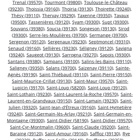
Trenal (39570)
,
Tourmont (39800)
,
Toulouse-le-Château
(39230)
,
Thoissia (39160)
,
Thoiria (39130)
,
Thoirette (39240)
,
Thésy (39110)
,
Thervay (39290)
,
Taxenne (39350)
,
Tavaux
(39500)
,
Tassenières (39120)
,
Syam (39300)
,
Supt (39300)
,
Souvans (39380)
,
Soucia (39130)
,
Songeson (39130)
,
Sirod
(39300)
,
Serre-les-Moulières (39700)
,
Sermange (39700)
,
Sergenon (39120)
,
Sergenaux (39230)
,
Septmoncel (39310)
,
Senaud (39160)
,
Sellières (39230)
,
Séligney (39120)
,
Savigna
(39240)
,
Saugeot (39130)
,
Sarrogna (39270)
,
Sapois (39300)
,
Santans (39380)
,
Sampans (39100)
,
Salins-les-Bains (39110)
,
Saligney (39350)
,
Salans (39700)
,
Saizenay (39110)
,
Sainte-
Agnès (39190)
,
Saint-Thiébaud (39110)
,
Saint-Pierre (39150)
,
Saint-Maurice-Crillat (39130)
,
Saint-Maur (39570)
,
Saint-
Lupicin (39170)
,
Saint-Loup (58200)
,
Saint-Loup (39120)
,
Saint-Lothain (39230)
,
Saint-Laurent-la-Roche (39570)
,
Saint-
Laurent-en-Grandvaux (39150)
,
Saint-Lamain (39230)
,
Saint-
Julien (39320)
,
Saint-Jean-d’Étreux (39160)
,
Saint-Hymetière
(39240)
,
Saint-Germain-lès-Arlay (39210)
,
Saint-Germain-en-
Montagne (39300)
,
Saint-Didier (58190)
,
Saint-Didier (39570)
,
Saint-Cyr-Montmalin (39600)
,
Saint-Claude (39200)
,
Saint-
Baraing (39120)
,
Saint-Amour (39160)
,
Saffloz (39130)
,
Rye