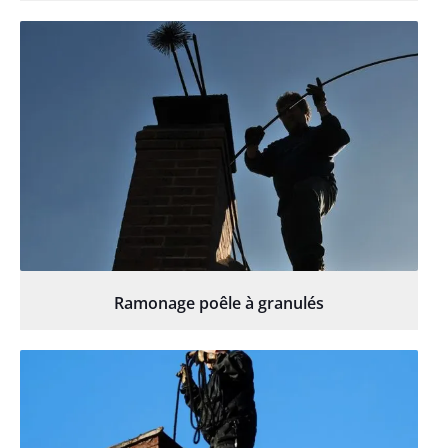
Ramonage poêle à granulés