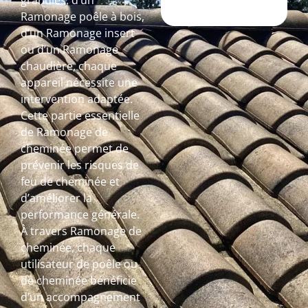
granulés, d’un
Ramonage poêle à bois,
d’un Ramonage insert
ou d’un Ramonage
chaudière, chaque
appareil nécessite une
intervention adaptée.
Cette partie essentielle
de Ramonage de
cheminée permet de
prévenir les risques de
feu de cheminée et
d’améliorer la
performance générale.
À travers Ramonage de
cheminée, chaque
utilisateur de poêle ou
de cheminée bénéficie
d’un accompagnement