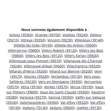
Nous sommes également disponible à
:
Vulvoz (39360)
,
Vriange (39700)
,
Vosbles (39240)
,
Voiteur
(39210)
,
Vitreux (39350)
,
Vincent (39230)
,
Villevieux (39140)
,
Villette-lès-Dole (39100)
,
Villette-lès-Arbois (39600)
,
Villerserine (39800)
,
Villers-Robert (39120)
,
Villers-les-Bois
(39800)
,
Villers-les-Bois (39120)
,
Villers-Farlay (39600)
,
Villeneuve-sous-Pymont (39570)
,
Villeneuve-lès-Charnod
(39240)
,
Villeneuve-d’Aval (39600)
,
Villechantria (39320)
,
Villards-d’Héria (39260)
,
Villard-sur-Bienne (39200)
,
Vevy
(39570)
,
Vescles (39240)
,
Vertamboz (39130)
,
Vers-sous-
Sellières (39230)
,
Vers-en-Montagne (39300)
,
Vernantois
(39570)
,
Véria (39160)
,
Verges (39570)
,
Vercia (39190)
,
Vaux-
sur-Poligny (39800)
,
Vaux-lès-Saint-Claude (39360)
,
Vaudrey
(39380)
,
Varessia (39270)
,
Vannoz (39300)
,
Valfin-sur-Valouse
(39240)
,
Valempoulières (39300)
,
Val-d’Épy (39320)
,
Val-d’Épy
(39160)
,
Vadans (70140)
,
Vadans (39600)
,
Uxelles (39130)
,