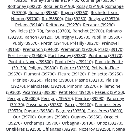
(39230)
,
Ruffey-sur-Seille (39140)
,
Rouffange (39350)
,
Rothonay (39270)
,
Rotalier (39190)
,
Rosay (39190)
,
Romange
(39700)
,
Romain (39350)
,
Rogna (39360)
,
Rochefort-sur-
Nenon (39700)
,
Rix (58500)
,
Rix (39250)
,
Revigny (39570)
,
Relans (39140)
,
Reithouse (39270)
,
Recanoz (39230)
,
Ravilloles (39170)
,
Rans (39700)
,
Ranchot (39700)
,
Rainans
(39290)
,
Rahon (39120)
,
Quintigny (39570)
,
Pupillin (39600)
,
Publy (39570)
,
Pretin (39110)
,
Présilly (39270)
,
Prénovel
(39150)
,
Prémanon (39400)
,
Prémanon (39220)
,
Pratz (39170)
,
Port-Lesney (39600)
,
Port-Lesney (39330)
,
Ponthoux (39170)
,
Pont-du-Navoy (39300)
,
Pont-d’Héry (39110)
,
Pont-de-Poitte
(39130)
,
Poligny (39800)
,
Pointre (39290)
,
Poids-de-Fiole
(39570)
,
Plumont (39700)
,
Pleure (39120)
,
Plénisette (39250)
,
Plénise (39250)
,
Plasne (39800)
,
Plasne (39210)
,
Plaisia
(39270)
,
Plainoiseau (39210)
,
Pimorin (39270)
,
Pillemoine
(39300)
,
Picarreau (39800)
,
Petit-Noir (39120)
,
Peseux (39120)
,
Perrigny (89000)
,
Perrigny (39570)
,
Peintre (39290)
,
Patornay
(39130)
,
Passenans (39230)
,
Parcey (39100)
,
Pannessières
(39570)
,
Pagnoz (39330)
,
Pagney (39350)
,
Oussières (39800)
,
Our (39700)
,
Ounans (39380)
,
Ougney (39350)
,
Orgelet
(39270)
,
Orchamps (39700)
,
Orbagna (39190)
,
Onoz (39270)
,
Onglières (39250)
,
Offlanges (39290)
,
Nozeroy (39250)
,
Nogna