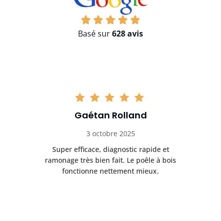
Basé sur
628 avis
Gaétan Rolland
3 octobre 2025
tre
Super efficace, diagnostic rapide et
Le
t
ramonage très bien fait. Le poêle à bois
ét
fonctionne nettement mieux.