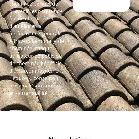
cheminée permet de
prévenir les risques de
feu de cheminée et
d’améliorer la
performance générale.
À travers Ramonage de
cheminée, chaque
utilisateur de poêle ou
de cheminée bénéficie
d’un accompagnement
rigoureux conçu pour
préserver son confort
et sa tranquillité.