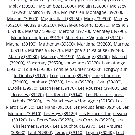
Molay (39500)
,
Molamboz (39600)
,
Molain (39800)
,
Moissey
(39290)
,
Moiron (39570)
,
Moirans-en-Montagne (39260)
,
Mirebel (39570)
,
Mignovillard (39250)
,
Miéry (39800)
,
Mièges
(39250)
,
Meussia (39260)
,
Messia-sur-Sorne (39570)
,
Mesnois
(39130)
,
Mesnay (39600)
,
Mérona (39270)
,
Menotey (39290)
,
Menétrux-en-Joux (39130)
,
Menétru-le-Vignoble (39210)
,
Maynal (39190)
,
Mathenay (39600)
,
Martigna (39260)
,
Marnoz
(39110)
,
Marnézia (39270)
,
Marigna-sur-Valouse (39240)
,
Mantry (39230)
,
Mallerey (39190)
,
Malange (39700)
,
Maisod
(39260)
,
Macornay (39570)
,
Louvenne (39320)
,
Louvatange
(39350)
,
Loulle (39300)
,
Lons-le-Saunier (39000)
,
Longwy-sur-
le-Doubs (39120)
,
Longcochon (39250)
,
Longchaumois
(39400)
,
Lombard (39230)
,
Loisia (39320)
,
Lézat (39400)
,
L’Étoile (39570)
,
Leschères (39170)
,
Les Rousses (39400)
,
Les
Rousses (39220)
,
Les Repôts (39140)
,
Les Planches-près-
Arbois (39600)
,
Les Planches-en-Montagne (39150)
,
Les
Piards (39150)
,
Les Nans (39300)
,
Les Moussières (39310)
,
Les
Molunes (39310)
,
Les Hays (39120)
,
Les Essards-Taignevaux
(39120)
,
Les Deux-Fays (39230)
,
Les Crozets (39260)
,
Les
Chalesmes (39150)
,
Les Bouchoux (39370)
,
Les Arsures
(39600)
,
Lent (39300)
,
Lemuy (39110)
,
Légna (39240)
,
Lect