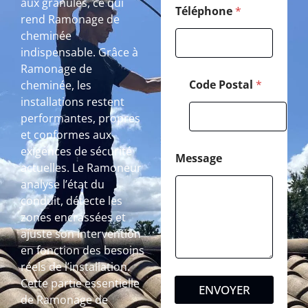
aux granulés, ce qui
Téléphone
*
rend Ramonage de
cheminée
indispensable. Grâce à
Ramonage de
Code Postal
*
cheminée, les
installations restent
performantes, propres
et conformes aux
exigences de sécurité
Message
actuelles. Le Ramoneur
analyse l’état du
conduit, détecte les
zones encrassées et
ajuste son intervention
en fonction des besoins
réels de l’installation.
Cette partie essentielle
ENVOYER
de Ramonage de