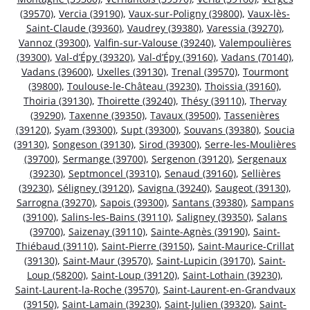
(39570)
,
Vercia (39190)
,
Vaux-sur-Poligny (39800)
,
Vaux-lès-
Saint-Claude (39360)
,
Vaudrey (39380)
,
Varessia (39270)
,
Vannoz (39300)
,
Valfin-sur-Valouse (39240)
,
Valempoulières
(39300)
,
Val-d’Épy (39320)
,
Val-d’Épy (39160)
,
Vadans (70140)
,
Vadans (39600)
,
Uxelles (39130)
,
Trenal (39570)
,
Tourmont
(39800)
,
Toulouse-le-Château (39230)
,
Thoissia (39160)
,
Thoiria (39130)
,
Thoirette (39240)
,
Thésy (39110)
,
Thervay
(39290)
,
Taxenne (39350)
,
Tavaux (39500)
,
Tassenières
(39120)
,
Syam (39300)
,
Supt (39300)
,
Souvans (39380)
,
Soucia
(39130)
,
Songeson (39130)
,
Sirod (39300)
,
Serre-les-Moulières
(39700)
,
Sermange (39700)
,
Sergenon (39120)
,
Sergenaux
(39230)
,
Septmoncel (39310)
,
Senaud (39160)
,
Sellières
(39230)
,
Séligney (39120)
,
Savigna (39240)
,
Saugeot (39130)
,
Sarrogna (39270)
,
Sapois (39300)
,
Santans (39380)
,
Sampans
(39100)
,
Salins-les-Bains (39110)
,
Saligney (39350)
,
Salans
(39700)
,
Saizenay (39110)
,
Sainte-Agnès (39190)
,
Saint-
Thiébaud (39110)
,
Saint-Pierre (39150)
,
Saint-Maurice-Crillat
(39130)
,
Saint-Maur (39570)
,
Saint-Lupicin (39170)
,
Saint-
Loup (58200)
,
Saint-Loup (39120)
,
Saint-Lothain (39230)
,
Saint-Laurent-la-Roche (39570)
,
Saint-Laurent-en-Grandvaux
(39150)
,
Saint-Lamain (39230)
,
Saint-Julien (39320)
,
Saint-