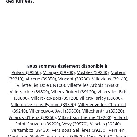
des fumées.
Nous sommes également disponible à
:
Vulvoz (39360)
,
Vriange (39700)
,
Vosbles (39240)
,
Voiteur
(39210)
,
Vitreux (39350)
,
Vincent (39230)
,
Villevieux (39140)
,
Villette-lès-Dole (39100)
,
Villette-lès-Arbois (39600)
,
Villerserine (39800)
,
Villers-Robert (39120)
,
Villers-les-Bois
(39800)
,
Villers-les-Bois (39120)
,
Villers-Farlay (39600)
,
Villeneuve-sous-Pymont (39570)
,
Villeneuve-lès-Charnod
(39240)
,
Villeneuve-d’Aval (39600)
,
Villechantria (39320)
,
Villards-d’Héria (39260)
,
Villard-sur-Bienne (39200)
,
Villard-
Saint-Sauveur (39200)
,
Vevy (39570)
,
Vescles (39240)
,
Vertamboz (39130)
,
Vers-sous-Sellières (39230)
,
Vers-en-
Montagne (39300)
,
Vernantois (39570)
,
Véria (39160)
,
Verges