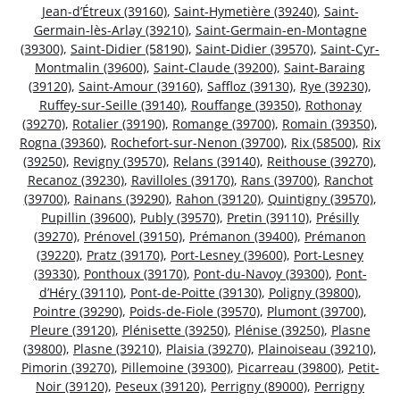
Jean-d’Étreux (39160)
,
Saint-Hymetière (39240)
,
Saint-
Germain-lès-Arlay (39210)
,
Saint-Germain-en-Montagne
(39300)
,
Saint-Didier (58190)
,
Saint-Didier (39570)
,
Saint-Cyr-
Montmalin (39600)
,
Saint-Claude (39200)
,
Saint-Baraing
(39120)
,
Saint-Amour (39160)
,
Saffloz (39130)
,
Rye (39230)
,
Ruffey-sur-Seille (39140)
,
Rouffange (39350)
,
Rothonay
(39270)
,
Rotalier (39190)
,
Romange (39700)
,
Romain (39350)
,
Rogna (39360)
,
Rochefort-sur-Nenon (39700)
,
Rix (58500)
,
Rix
(39250)
,
Revigny (39570)
,
Relans (39140)
,
Reithouse (39270)
,
Recanoz (39230)
,
Ravilloles (39170)
,
Rans (39700)
,
Ranchot
(39700)
,
Rainans (39290)
,
Rahon (39120)
,
Quintigny (39570)
,
Pupillin (39600)
,
Publy (39570)
,
Pretin (39110)
,
Présilly
(39270)
,
Prénovel (39150)
,
Prémanon (39400)
,
Prémanon
(39220)
,
Pratz (39170)
,
Port-Lesney (39600)
,
Port-Lesney
(39330)
,
Ponthoux (39170)
,
Pont-du-Navoy (39300)
,
Pont-
d’Héry (39110)
,
Pont-de-Poitte (39130)
,
Poligny (39800)
,
Pointre (39290)
,
Poids-de-Fiole (39570)
,
Plumont (39700)
,
Pleure (39120)
,
Plénisette (39250)
,
Plénise (39250)
,
Plasne
(39800)
,
Plasne (39210)
,
Plaisia (39270)
,
Plainoiseau (39210)
,
Pimorin (39270)
,
Pillemoine (39300)
,
Picarreau (39800)
,
Petit-
Noir (39120)
,
Peseux (39120)
,
Perrigny (89000)
,
Perrigny