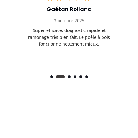
Gaétan Rolland
3 octobre 2025
tre
Super efficace, diagnostic rapide et
Le
t
ramonage très bien fait. Le poêle à bois
ét
fonctionne nettement mieux.