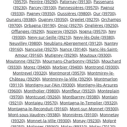
(39570)
,
Peintre (39290)
,
Patornay (39130)
,
Passenans
(39230)
,
Parcey (39100)
,
Pannessières (39570)
,
Pagnoz
(39330)
,
Pagney (39350)
,
Oussières (39800)
,
Our (39700)
,
Ounans (39380)
,
Ougney (39350)
,
Orgelet (39270)
,
Orchamps
(39700)
,
Orbagna (39190)
,
Onoz (39270)
,
Onglières (39250)
,
Offlanges (39290)
,
Nozeroy (39250)
,
Nogna (39570)
,
Ney
(39300)
,
Nevy-sur-Seille (39210)
,
Nevy-lès-Dole (39380)
,
Neuvilley (39800)
,
Neublans-Abergement (39120)
,
Nantey
(39160)
,
Nancuise (39270)
,
Nance (39140)
,
Nanc-lès-Saint-
Amour (39160)
,
Mutigney (39290)
,
Moutoux (39300)
,
Moutonne (39270)
,
Mournans-Charbonny (39250)
,
Mouchard
(39330)
,
Morez (39400)
,
Morbier (39400)
,
Montrond (39300)
,
Montrevel (39320)
,
Montmorot (39570)
,
Montmirey-le-
Château (39290)
,
Montmirey-la-Ville (39290)
,
Montmarlon
(39110)
,
Montigny-sur-l’Ain (39300)
,
Montigny-lès-Arsures
(39600)
,
Montholier (39800)
,
Montfleur (39320)
,
Monteplain
(39700)
,
Montcusel (39260)
,
Montbarrey (39380)
,
Montain
(39210)
,
Montaigu (39570)
,
Montagna-le-Templier (39320)
,
Montagna-le-Reconduit (39160)
,
Mont-sur-Monnet (39300)
,
Mont-sous-Vaudrey (39380)
,
Monnières (39100)
,
Monnetay
(39320)
,
Monnet-la-Ville (39300)
,
Monay (39230)
,
Molpré
(39250)
,
Molinges (39360)
,
Molay (89310)
,
Molay (70120)
,