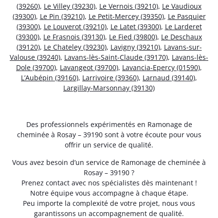
(39260)
,
Le Villey (39230)
,
Le Vernois (39210)
,
Le Vaudioux
(39300)
,
Le Pin (39210)
,
Le Petit-Mercey (39350)
,
Le Pasquier
(39300)
,
Le Louverot (39210)
,
Le Latet (39300)
,
Le Larderet
(39300)
,
Le Frasnois (39130)
,
Le Fied (39800)
,
Le Deschaux
(39120)
,
Le Chateley (39230)
,
Lavigny (39210)
,
Lavans-sur-
Valouse (39240)
,
Lavans-lès-Saint-Claude (39170)
,
Lavans-lès-
Dole (39700)
,
Lavangeot (39700)
,
Lavancia-Epercy (01590)
,
L’Aubépin (39160)
,
Larrivoire (39360)
,
Larnaud (39140)
,
Largillay-Marsonnay (39130)
Des professionnels expérimentés en Ramonage de
cheminée à Rosay – 39190 sont à votre écoute pour vous
offrir un service de qualité.
Vous avez besoin d’un service de Ramonage de cheminée à
Rosay – 39190 ?
Prenez contact avec nos spécialistes dès maintenant !
Notre équipe vous accompagne à chaque étape.
Peu importe la complexité de votre projet, nous vous
garantissons un accompagnement de qualité.