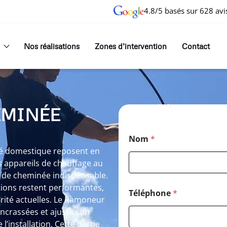
4.8/5 basés sur 628 avi
Nos réalisations
Zones d’intervention
Contact
EMINÉE
Nom
*
ité domestique reposent en
 appareils de chauffage au
 de cheminée indispensable.
tions restent performantes,
Téléphone
*
rité actuelles. Le Ramoneur
encrassées et ajuste son
l’installation. Cette partie