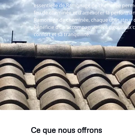
essentielle de Ramonage de cheminée permet
feu de cheminée et d’améliorer la performan
Ramonage de cheminée, chaque utilisateur 
bénéficie d’un accompagnement rigoureux 
confort et sa tranquillité.
Ce que nous offrons