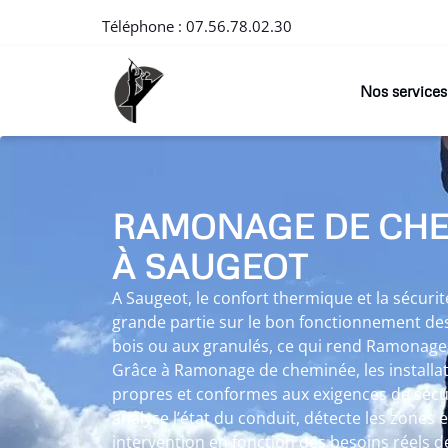
Téléphone :
07.56.78.02.30
Nos services
RAMONAGE DE CH
À SAUGEOT
A Saugeot, le confort thermique et la sécur
grande partie sur le bon fonctionnement des
bois ou aux granulés, ce qui rend Ramonage
Grâce à Ramonage de cheminée, les installa
propres et conformes aux exigences de sécu
analyse l’état du conduit, détecte les zones 
intervention en fonction des besoins réels de 