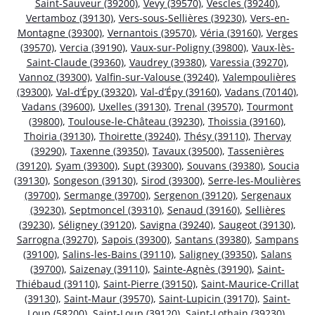
Saint-Sauveur (39200)
,
Vevy (39570)
,
Vescles (39240)
,
Vertamboz (39130)
,
Vers-sous-Sellières (39230)
,
Vers-en-
Montagne (39300)
,
Vernantois (39570)
,
Véria (39160)
,
Verges
(39570)
,
Vercia (39190)
,
Vaux-sur-Poligny (39800)
,
Vaux-lès-
Saint-Claude (39360)
,
Vaudrey (39380)
,
Varessia (39270)
,
Vannoz (39300)
,
Valfin-sur-Valouse (39240)
,
Valempoulières
(39300)
,
Val-d’Épy (39320)
,
Val-d’Épy (39160)
,
Vadans (70140)
,
Vadans (39600)
,
Uxelles (39130)
,
Trenal (39570)
,
Tourmont
(39800)
,
Toulouse-le-Château (39230)
,
Thoissia (39160)
,
Thoiria (39130)
,
Thoirette (39240)
,
Thésy (39110)
,
Thervay
(39290)
,
Taxenne (39350)
,
Tavaux (39500)
,
Tassenières
(39120)
,
Syam (39300)
,
Supt (39300)
,
Souvans (39380)
,
Soucia
(39130)
,
Songeson (39130)
,
Sirod (39300)
,
Serre-les-Moulières
(39700)
,
Sermange (39700)
,
Sergenon (39120)
,
Sergenaux
(39230)
,
Septmoncel (39310)
,
Senaud (39160)
,
Sellières
(39230)
,
Séligney (39120)
,
Savigna (39240)
,
Saugeot (39130)
,
Sarrogna (39270)
,
Sapois (39300)
,
Santans (39380)
,
Sampans
(39100)
,
Salins-les-Bains (39110)
,
Saligney (39350)
,
Salans
(39700)
,
Saizenay (39110)
,
Sainte-Agnès (39190)
,
Saint-
Thiébaud (39110)
,
Saint-Pierre (39150)
,
Saint-Maurice-Crillat
(39130)
,
Saint-Maur (39570)
,
Saint-Lupicin (39170)
,
Saint-
Loup (58200)
,
Saint-Loup (39120)
,
Saint-Lothain (39230)
,