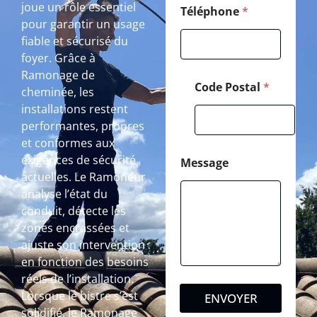
joue un rôle essentiel
Téléphone
*
pour garantir un usage
fiable et sécurisé du
foyer. Grâce à
Ramonage de
Code Postal
*
cheminée, les
installations restent
performantes, propres
et conformes aux
exigences de sécurité
Message
actuelles. Le Ramoneur
analyse l’état du
conduit, détecte les
zones encrassées et
ajuste son intervention
en fonction des besoins
réels de l’installation.
Lorsque le bistre s’est
ENVOYER
solidifié, le Ramonage