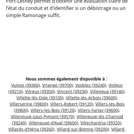
Port-Lesney permet d’obtenir une évaluation claire de
l’état du conduit et d’identifier si un débistrage ou un
simple Ramonage suffit.
Nous sommes également disponible à
:
Vulvoz (39360)
,
Vriange (39700)
,
Vosbles (39240)
,
Voiteur
(39210)
,
Vitreux (39350)
,
Vincent (39230)
,
Villevieux (39140)
,
Villette-lès-Dole (39100)
,
Villette-lès-Arbois (39600)
,
Villerserine (39800)
,
Villers-Robert (39120)
,
Villers-les-Bois
(39800)
,
Villers-les-Bois (39120)
,
Villers-Farlay (39600)
,
Villeneuve-sous-Pymont (39570)
,
Villeneuve-lès-Charnod
(39240)
,
Villeneuve-d’Aval (39600)
,
Villechantria (39320)
,
Villards-d’Héria (39260)
,
Villard-sur-Bienne (39200)
,
Villard-