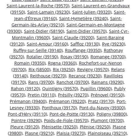
Saint-Laurent-la-Roche (39570)
,
Saint-Laurent-en-Grandvaux
(39150)
,
Saint-Lamain (39230)
,
Saint-Julien (39320)
,
Saint-
Jean-d’Étreux (39160)
,
Saint-Hymetière (39240)
,
Saint-
Germain-lès-Arlay (39210)
,
Saint-Germain-en-Montagne
(39300)
,
Saint-Didier (58190)
,
Saint-Didier (39570)
,
Saint-Cyr-
Montmalin (39600)
,
Saint-Claude (39200)
,
Saint-Baraing
(39120)
,
Saint-Amour (39160)
,
Saffloz (39130)
,
Rye (39230)
,
Ruffey-sur-Seille (39140)
,
Rouffange (39350)
,
Rothonay
(39270)
,
Rotalier (39190)
,
Rosay (39190)
,
Romange (39700)
,
Romain (39350)
,
Rogna (39360)
,
Rochefort-sur-Nenon
(39700)
,
Rix (58500)
,
Rix (39250)
,
Revigny (39570)
,
Relans
(39140)
,
Reithouse (39270)
,
Recanoz (39230)
,
Ravilloles
(39170)
,
Rans (39700)
,
Ranchot (39700)
,
Rainans (39290)
,
Rahon (39120)
,
Quintigny (39570)
,
Pupillin (39600)
,
Publy
(39570)
,
Pretin (39110)
,
Présilly (39270)
,
Prénovel (39150)
,
Prémanon (39400)
,
Prémanon (39220)
,
Pratz (39170)
,
Port-
Lesney (39330)
,
Ponthoux (39170)
,
Pont-du-Navoy (39300)
,
Pont-d’Héry (39110)
,
Pont-de-Poitte (39130)
,
Poligny (39800)
,
Pointre (39290)
,
Poids-de-Fiole (39570)
,
Plumont (39700)
,
Pleure (39120)
,
Plénisette (39250)
,
Plénise (39250)
,
Plasne
(39800)
,
Plasne (39210)
,
Plaisia (39270)
,
Plainoiseau (39210)
,