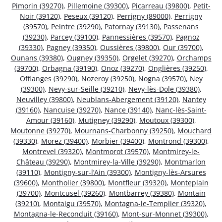
Pimorin (39270)
,
Pillemoine (39300)
,
Picarreau (39800)
,
Petit-
Noir (39120)
,
Peseux (39120)
,
Perrigny (89000)
,
Perrigny
(39570)
,
Peintre (39290)
,
Patornay (39130)
,
Passenans
(39230)
,
Parcey (39100)
,
Pannessières (39570)
,
Pagnoz
(39330)
,
Pagney (39350)
,
Oussières (39800)
,
Our (39700)
,
Ounans (39380)
,
Ougney (39350)
,
Orgelet (39270)
,
Orchamps
(39700)
,
Orbagna (39190)
,
Onoz (39270)
,
Onglières (39250)
,
Offlanges (39290)
,
Nozeroy (39250)
,
Nogna (39570)
,
Ney
(39300)
,
Nevy-sur-Seille (39210)
,
Nevy-lès-Dole (39380)
,
Neuvilley (39800)
,
Neublans-Abergement (39120)
,
Nantey
(39160)
,
Nancuise (39270)
,
Nance (39140)
,
Nanc-lès-Saint-
Amour (39160)
,
Mutigney (39290)
,
Moutoux (39300)
,
Moutonne (39270)
,
Mournans-Charbonny (39250)
,
Mouchard
(39330)
,
Morez (39400)
,
Morbier (39400)
,
Montrond (39300)
,
Montrevel (39320)
,
Montmorot (39570)
,
Montmirey-le-
Château (39290)
,
Montmirey-la-Ville (39290)
,
Montmarlon
(39110)
,
Montigny-sur-l’Ain (39300)
,
Montigny-lès-Arsures
(39600)
,
Montholier (39800)
,
Montfleur (39320)
,
Monteplain
(39700)
,
Montcusel (39260)
,
Montbarrey (39380)
,
Montain
(39210)
,
Montaigu (39570)
,
Montagna-le-Templier (39320)
,
Montagna-le-Reconduit (39160)
,
Mont-sur-Monnet (39300)
,