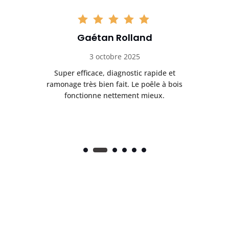
Gaétan Rolland
3 octobre 2025
tre
Super efficace, diagnostic rapide et
Le
t
ramonage très bien fait. Le poêle à bois
ét
fonctionne nettement mieux.