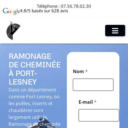
Téléphone :
07.56.78.02.30
4.8/5 basés sur 628 avis
RAMONAGE
DE CHEMINÉE
T
Nom
*
À PORT-
é
l
LESNEY
é
p
Dans un département
h
comme Port-Lesney, où
o
E-mail
*
les poêles, inserts et
n
chaudières sont
e
*
largement utilisés,
*
Ramonage de cheminée