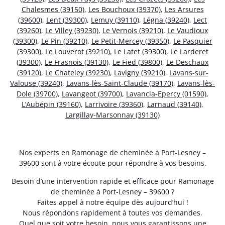
Chalesmes (39150)
,
Les Bouchoux (39370)
,
Les Arsures
(39600)
,
Lent (39300)
,
Lemuy (39110)
,
Légna (39240)
,
Lect
(39260)
,
Le Villey (39230)
,
Le Vernois (39210)
,
Le Vaudioux
(39300)
,
Le Pin (39210)
,
Le Petit-Mercey (39350)
,
Le Pasquier
(39300)
,
Le Louverot (39210)
,
Le Latet (39300)
,
Le Larderet
(39300)
,
Le Frasnois (39130)
,
Le Fied (39800)
,
Le Deschaux
(39120)
,
Le Chateley (39230)
,
Lavigny (39210)
,
Lavans-sur-
Valouse (39240)
,
Lavans-lès-Saint-Claude (39170)
,
Lavans-lès-
Dole (39700)
,
Lavangeot (39700)
,
Lavancia-Epercy (01590)
,
L’Aubépin (39160)
,
Larrivoire (39360)
,
Larnaud (39140)
,
Largillay-Marsonnay (39130)
Nos experts en Ramonage de cheminée à Port-Lesney –
39600 sont à votre écoute pour répondre à vos besoins.
Besoin d’une intervention rapide et efficace pour Ramonage
de cheminée à Port-Lesney – 39600 ?
Faites appel à notre équipe dès aujourd’hui !
Nous répondons rapidement à toutes vos demandes.
Quel que soit votre besoin, nous vous garantissons une