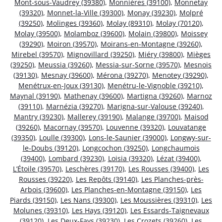
Mont-sous-Vaudrey (39380)
,
Monnières (39100)
,
Monnetay
(39320)
,
Monnet-la-Ville (39300)
,
Monay (39230)
,
Molpré
(39250)
,
Molinges (39360)
,
Molay (89310)
,
Molay (70120)
,
Molay (39500)
,
Molamboz (39600)
,
Molain (39800)
,
Moissey
(39290)
,
Moiron (39570)
,
Moirans-en-Montagne (39260)
,
Mirebel (39570)
,
Mignovillard (39250)
,
Miéry (39800)
,
Mièges
(39250)
,
Meussia (39260)
,
Messia-sur-Sorne (39570)
,
Mesnois
(39130)
,
Mesnay (39600)
,
Mérona (39270)
,
Menotey (39290)
,
Menétrux-en-Joux (39130)
,
Menétru-le-Vignoble (39210)
,
Maynal (39190)
,
Mathenay (39600)
,
Martigna (39260)
,
Marnoz
(39110)
,
Marnézia (39270)
,
Marigna-sur-Valouse (39240)
,
Mantry (39230)
,
Mallerey (39190)
,
Malange (39700)
,
Maisod
(39260)
,
Macornay (39570)
,
Louvenne (39320)
,
Louvatange
(39350)
,
Loulle (39300)
,
Lons-le-Saunier (39000)
,
Longwy-sur-
le-Doubs (39120)
,
Longcochon (39250)
,
Longchaumois
(39400)
,
Lombard (39230)
,
Loisia (39320)
,
Lézat (39400)
,
L’Étoile (39570)
,
Leschères (39170)
,
Les Rousses (39400)
,
Les
Rousses (39220)
,
Les Repôts (39140)
,
Les Planches-près-
Arbois (39600)
,
Les Planches-en-Montagne (39150)
,
Les
Piards (39150)
,
Les Nans (39300)
,
Les Moussières (39310)
,
Les
Molunes (39310)
,
Les Hays (39120)
,
Les Essards-Taignevaux
(39120)
,
Les Deux-Fays (39230)
,
Les Crozets (39260)
,
Les