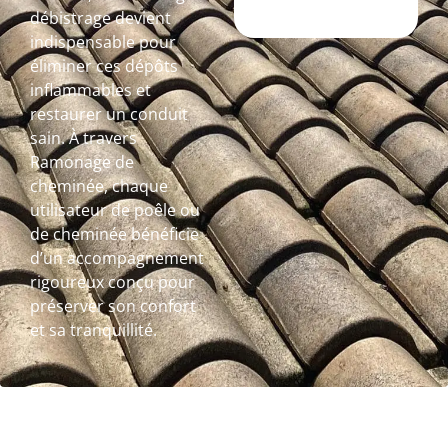
débistrage devient
indispensable pour
éliminer ces dépôts
inflammables et
restaurer un conduit
sain. À travers
Ramonage de
cheminée, chaque
utilisateur de poêle ou
de cheminée bénéficie
d’un accompagnement
rigoureux conçu pour
préserver son confort
et sa tranquillité.