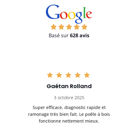
Basé sur
628 avis
Gaétan Rolland
3 octobre 2025
tre
Super efficace, diagnostic rapide et
Le
t
ramonage très bien fait. Le poêle à bois
ét
fonctionne nettement mieux.