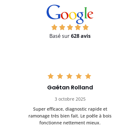
Basé sur
628 avis
Gaétan Rolland
3 octobre 2025
tre
Super efficace, diagnostic rapide et
Le
t
ramonage très bien fait. Le poêle à bois
ét
fonctionne nettement mieux.