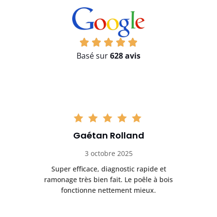
Basé sur
628 avis
Gaétan Rolland
3 octobre 2025
tre
Super efficace, diagnostic rapide et
Le
t
ramonage très bien fait. Le poêle à bois
ét
fonctionne nettement mieux.