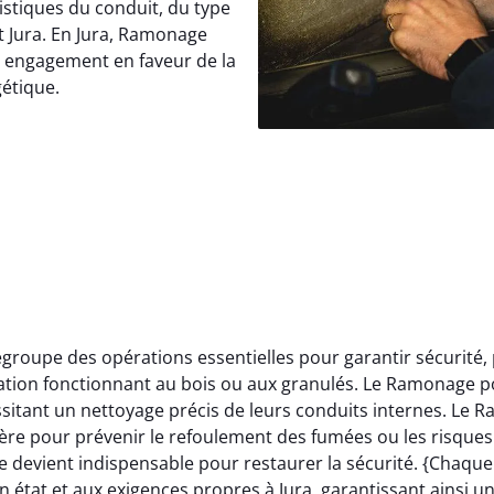
istiques du conduit, du type
t Jura. En Jura, Ramonage
e engagement en faveur de la
gétique.
roupe des opérations essentielles pour garantir sécurité,
llation fonctionnant au bois ou aux granulés. Le Ramonage p
itant un nettoyage précis de leurs conduits internes. Le 
ère pour prévenir le refoulement des fumées ou les risques 
 devient indispensable pour restaurer la sécurité. {Chaqu
 état et aux exigences propres à Jura, garantissant ainsi u