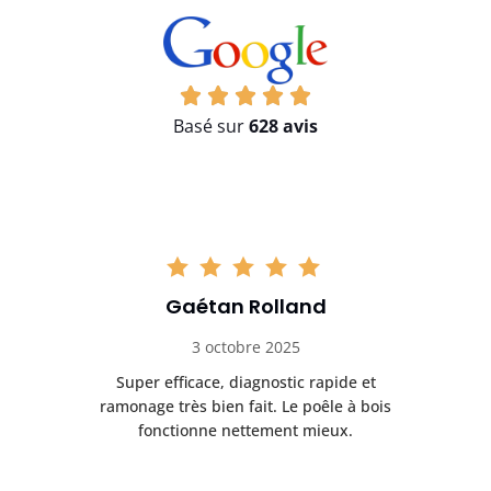
Basé sur
628 avis
Gaétan Rolland
3 octobre 2025
tre
Super efficace, diagnostic rapide et
Le
t
ramonage très bien fait. Le poêle à bois
ét
fonctionne nettement mieux.