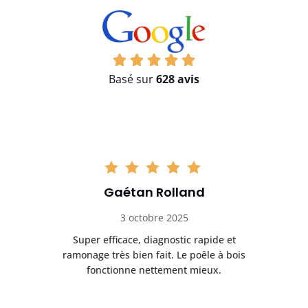
Basé sur
628 avis
Gaétan Rolland
3 octobre 2025
tre
Super efficace, diagnostic rapide et
Le
t
ramonage très bien fait. Le poêle à bois
ét
fonctionne nettement mieux.