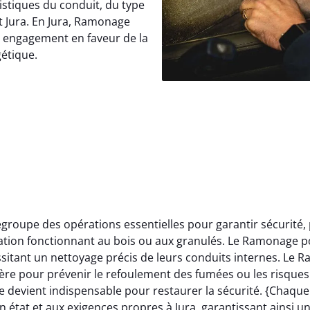
istiques du conduit, du type
t Jura. En Jura, Ramonage
e engagement en faveur de la
gétique.
roupe des opérations essentielles pour garantir sécurité,
llation fonctionnant au bois ou aux granulés. Le Ramonage p
itant un nettoyage précis de leurs conduits internes. Le 
ère pour prévenir le refoulement des fumées ou les risques 
 devient indispensable pour restaurer la sécurité. {Chaqu
 état et aux exigences propres à Jura, garantissant ainsi u