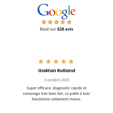
Basé sur
628 avis
Gaétan Rolland
3 octobre 2025
tre
Super efficace, diagnostic rapide et
Le
t
ramonage très bien fait. Le poêle à bois
ét
fonctionne nettement mieux.