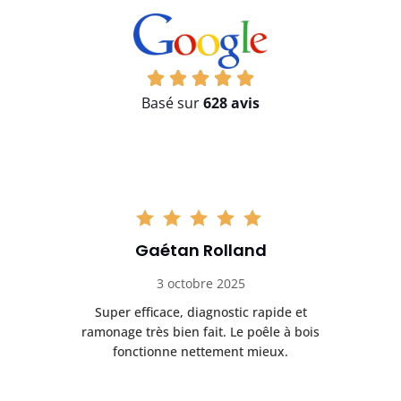
Basé sur
628 avis
Gaétan Rolland
3 octobre 2025
tre
Super efficace, diagnostic rapide et
Le
t
ramonage très bien fait. Le poêle à bois
ét
fonctionne nettement mieux.