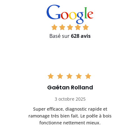
Basé sur
628 avis
Gaétan Rolland
3 octobre 2025
tre
Super efficace, diagnostic rapide et
Le
t
ramonage très bien fait. Le poêle à bois
ét
fonctionne nettement mieux.