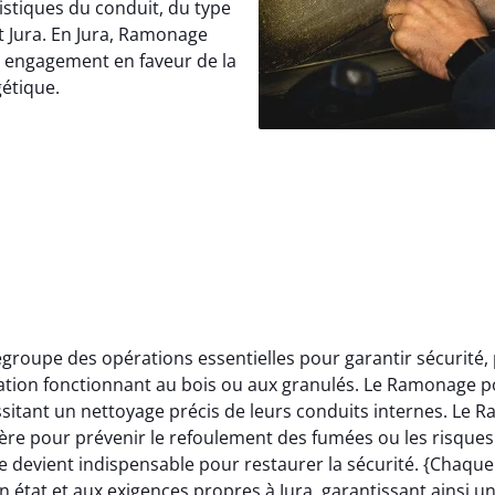
istiques du conduit, du type
t Jura. En Jura, Ramonage
e engagement en faveur de la
gétique.
roupe des opérations essentielles pour garantir sécurité,
llation fonctionnant au bois ou aux granulés. Le Ramonage p
itant un nettoyage précis de leurs conduits internes. Le 
ère pour prévenir le refoulement des fumées ou les risques 
 devient indispensable pour restaurer la sécurité. {Chaqu
 état et aux exigences propres à Jura, garantissant ainsi u