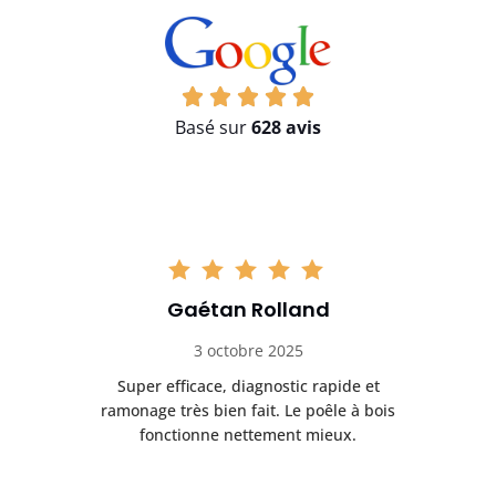
Basé sur
628 avis
Gaétan Rolland
3 octobre 2025
tre
Super efficace, diagnostic rapide et
Le
t
ramonage très bien fait. Le poêle à bois
ét
fonctionne nettement mieux.