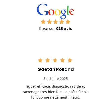
Basé sur
628 avis
Gaétan Rolland
3 octobre 2025
tre
Super efficace, diagnostic rapide et
Le
t
ramonage très bien fait. Le poêle à bois
ét
fonctionne nettement mieux.