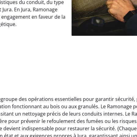
istiques du conduit, du type
t Jura. En Jura, Ramonage
e engagement en faveur de la
gétique.
roupe des opérations essentielles pour garantir sécurité,
llation fonctionnant au bois ou aux granulés. Le Ramonage p
itant un nettoyage précis de leurs conduits internes. Le 
ère pour prévenir le refoulement des fumées ou les risques 
 devient indispensable pour restaurer la sécurité. {Chaqu
 état et aux exigences propres à Jura, garantissant ainsi u