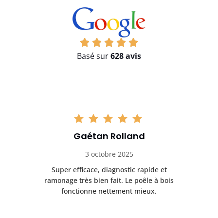
Basé sur
628 avis
Gaétan Rolland
3 octobre 2025
tre
Super efficace, diagnostic rapide et
Le
t
ramonage très bien fait. Le poêle à bois
ét
fonctionne nettement mieux.