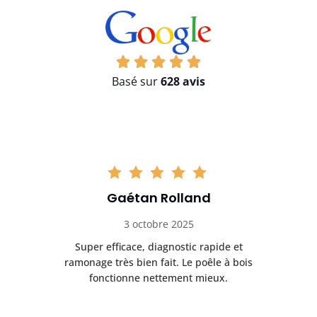
Basé sur
628 avis
Gaétan Rolland
3 octobre 2025
tre
Super efficace, diagnostic rapide et
Le
t
ramonage très bien fait. Le poêle à bois
ét
fonctionne nettement mieux.