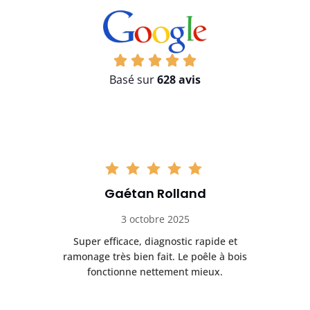
Basé sur
628 avis
Gaétan Rolland
3 octobre 2025
tre
Super efficace, diagnostic rapide et
Le
t
ramonage très bien fait. Le poêle à bois
ét
fonctionne nettement mieux.