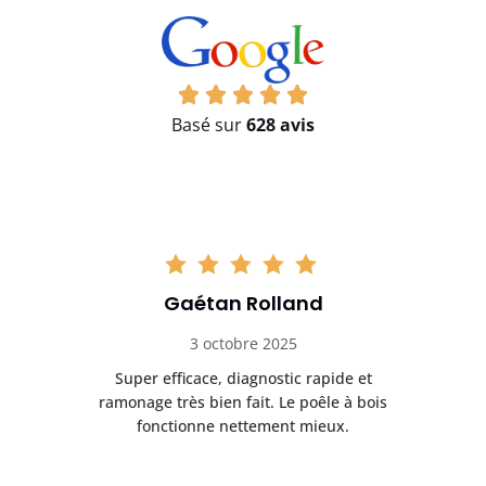
Basé sur
628 avis
Gaétan Rolland
3 octobre 2025
tre
Super efficace, diagnostic rapide et
Le
t
ramonage très bien fait. Le poêle à bois
ét
fonctionne nettement mieux.