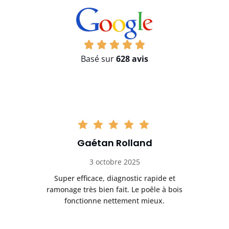
Basé sur
628 avis
Gaétan Rolland
3 octobre 2025
tre
Super efficace, diagnostic rapide et
Le
t
ramonage très bien fait. Le poêle à bois
ét
fonctionne nettement mieux.