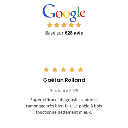
Basé sur
628 avis
Gaétan Rolland
3 octobre 2025
tre
Super efficace, diagnostic rapide et
Le
t
ramonage très bien fait. Le poêle à bois
ét
fonctionne nettement mieux.