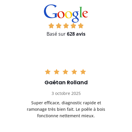
Basé sur
628 avis
Gaétan Rolland
3 octobre 2025
tre
Super efficace, diagnostic rapide et
Le
t
ramonage très bien fait. Le poêle à bois
ét
fonctionne nettement mieux.