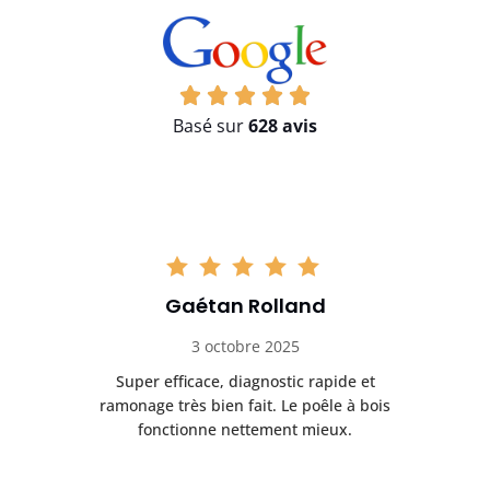
Basé sur
628 avis
Gaétan Rolland
3 octobre 2025
tre
Super efficace, diagnostic rapide et
Le
t
ramonage très bien fait. Le poêle à bois
ét
fonctionne nettement mieux.