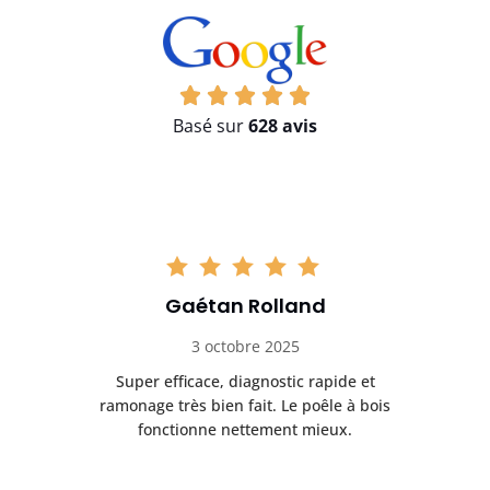
Basé sur
628 avis
Gaétan Rolland
3 octobre 2025
tre
Super efficace, diagnostic rapide et
Le
t
ramonage très bien fait. Le poêle à bois
ét
fonctionne nettement mieux.