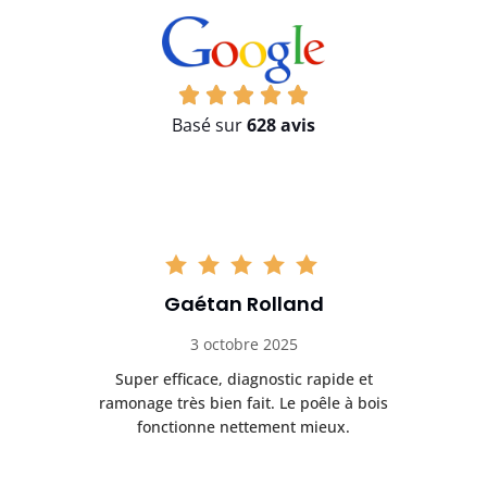
Basé sur
628 avis
Gaétan Rolland
3 octobre 2025
tre
Super efficace, diagnostic rapide et
Le
t
ramonage très bien fait. Le poêle à bois
ét
fonctionne nettement mieux.