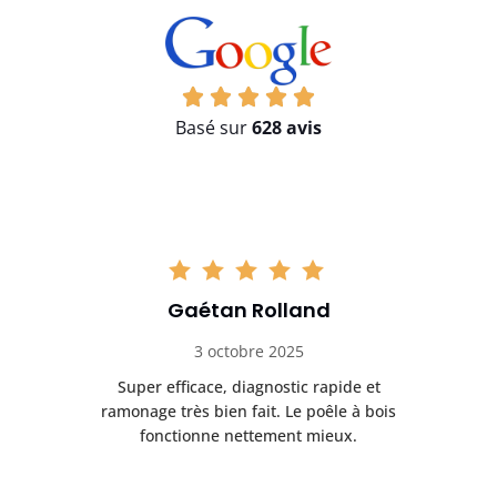
Basé sur
628 avis
Gaétan Rolland
3 octobre 2025
tre
Super efficace, diagnostic rapide et
Le
t
ramonage très bien fait. Le poêle à bois
ét
fonctionne nettement mieux.